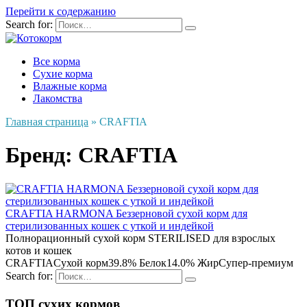
Перейти к содержанию
Search for:
Все корма
Сухие корма
Влажные корма
Лакомства
Главная страница
»
CRAFTIA
Бренд:
CRAFTIA
CRAFTIA HARMONA Беззерновой сухой корм для
стерилизованных кошек с уткой и индейкой
Полнорационный сухой корм STERILISED для взрослых
котов и кошек
CRAFTIA
Сухой корм
39.8% Белок
14.0% Жир
Супер-премиум
Search for:
ТОП сухих кормов