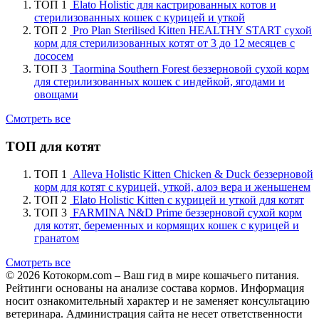
ТОП 1
Elato Holistic для кастрированных котов и
стерилизованных кошек с курицей и уткой
ТОП 2
Pro Plan Sterilised Kitten HEALTHY START сухой
корм для стерилизованных котят от 3 до 12 месяцев с
лососем
ТОП 3
Taormina Southern Forest беззерновой сухой корм
для стерилизованных кошек с индейкой, ягодами и
овощами
Смотреть все
ТОП для котят
ТОП 1
Alleva Holistic Kitten Chicken & Duck беззерновой
корм для котят с курицей, уткой, алоэ вера и женьшенем
ТОП 2
Elato Holistic Kitten с курицей и уткой для котят
ТОП 3
FARMINA N&D Prime беззерновой сухой корм
для котят, беременных и кормящих кошек с курицей и
гранатом
Смотреть все
© 2026 Котокорм.com – Ваш гид в мире кошачьего питания.
Рейтинги основаны на анализе состава кормов. Информация
носит ознакомительный характер и не заменяет консультацию
ветеринара. Администрация сайта не несет ответственности