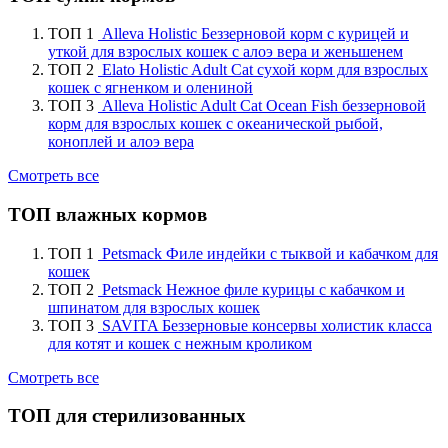
ТОП 1
Alleva Holistic Беззерновой корм с курицей и
уткой для взрослых кошек с алоэ вера и женьшенем
ТОП 2
Elato Holistic Adult Cat сухой корм для взрослых
кошек с ягненком и олениной
ТОП 3
Alleva Holistic Adult Cat Ocean Fish беззерновой
корм для взрослых кошек с океанической рыбой,
коноплей и алоэ вера
Смотреть все
ТОП влажных кормов
ТОП 1
Petsmack Филе индейки с тыквой и кабачком для
кошек
ТОП 2
Petsmack Нежное филе курицы с кабачком и
шпинатом для взрослых кошек
ТОП 3
SAVITA Беззерновые консервы холистик класса
для котят и кошек с нежным кроликом
Смотреть все
ТОП для стерилизованных