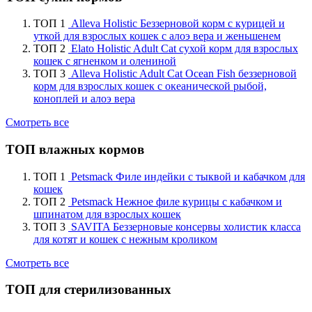
ТОП 1
Alleva Holistic Беззерновой корм с курицей и
уткой для взрослых кошек с алоэ вера и женьшенем
ТОП 2
Elato Holistic Adult Cat сухой корм для взрослых
кошек с ягненком и олениной
ТОП 3
Alleva Holistic Adult Cat Ocean Fish беззерновой
корм для взрослых кошек с океанической рыбой,
коноплей и алоэ вера
Смотреть все
ТОП влажных кормов
ТОП 1
Petsmack Филе индейки с тыквой и кабачком для
кошек
ТОП 2
Petsmack Нежное филе курицы с кабачком и
шпинатом для взрослых кошек
ТОП 3
SAVITA Беззерновые консервы холистик класса
для котят и кошек с нежным кроликом
Смотреть все
ТОП для стерилизованных