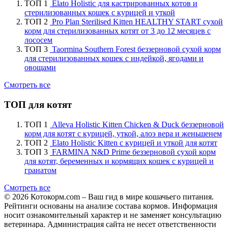
ТОП 1
Elato Holistic для кастрированных котов и
стерилизованных кошек с курицей и уткой
ТОП 2
Pro Plan Sterilised Kitten HEALTHY START сухой
корм для стерилизованных котят от 3 до 12 месяцев с
лососем
ТОП 3
Taormina Southern Forest беззерновой сухой корм
для стерилизованных кошек с индейкой, ягодами и
овощами
Смотреть все
ТОП для котят
ТОП 1
Alleva Holistic Kitten Chicken & Duck беззерновой
корм для котят с курицей, уткой, алоэ вера и женьшенем
ТОП 2
Elato Holistic Kitten с курицей и уткой для котят
ТОП 3
FARMINA N&D Prime беззерновой сухой корм
для котят, беременных и кормящих кошек с курицей и
гранатом
Смотреть все
© 2026 Котокорм.com – Ваш гид в мире кошачьего питания.
Рейтинги основаны на анализе состава кормов. Информация
носит ознакомительный характер и не заменяет консультацию
ветеринара. Администрация сайта не несет ответственности