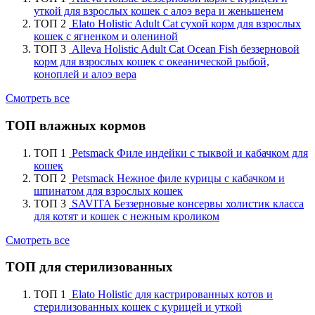
уткой для взрослых кошек с алоэ вера и женьшенем
ТОП 2
Elato Holistic Adult Cat сухой корм для взрослых
кошек с ягненком и олениной
ТОП 3
Alleva Holistic Adult Cat Ocean Fish беззерновой
корм для взрослых кошек с океанической рыбой,
коноплей и алоэ вера
Смотреть все
ТОП влажных кормов
ТОП 1
Petsmack Филе индейки с тыквой и кабачком для
кошек
ТОП 2
Petsmack Нежное филе курицы с кабачком и
шпинатом для взрослых кошек
ТОП 3
SAVITA Беззерновые консервы холистик класса
для котят и кошек с нежным кроликом
Смотреть все
ТОП для стерилизованных
ТОП 1
Elato Holistic для кастрированных котов и
стерилизованных кошек с курицей и уткой