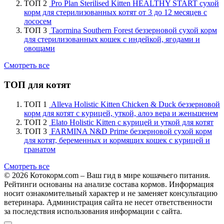
ТОП 2
Pro Plan Sterilised Kitten HEALTHY START сухой
корм для стерилизованных котят от 3 до 12 месяцев с
лососем
ТОП 3
Taormina Southern Forest беззерновой сухой корм
для стерилизованных кошек с индейкой, ягодами и
овощами
Смотреть все
ТОП для котят
ТОП 1
Alleva Holistic Kitten Chicken & Duck беззерновой
корм для котят с курицей, уткой, алоэ вера и женьшенем
ТОП 2
Elato Holistic Kitten с курицей и уткой для котят
ТОП 3
FARMINA N&D Prime беззерновой сухой корм
для котят, беременных и кормящих кошек с курицей и
гранатом
Смотреть все
© 2026 Котокорм.com – Ваш гид в мире кошачьего питания.
Рейтинги основаны на анализе состава кормов. Информация
носит ознакомительный характер и не заменяет консультацию
ветеринара. Администрация сайта не несет ответственности
за последствия использования информации с сайта.