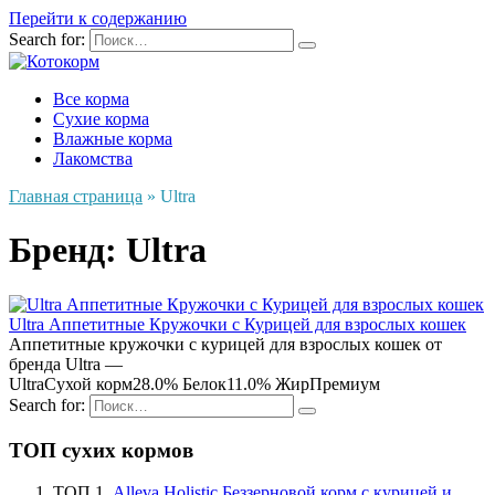
Перейти к содержанию
Search for:
Все корма
Сухие корма
Влажные корма
Лакомства
Главная страница
»
Ultra
Бренд:
Ultra
Ultra Аппетитные Кружочки с Курицей для взрослых кошек
Аппетитные кружочки с курицей для взрослых кошек от
бренда Ultra —
Ultra
Сухой корм
28.0% Белок
11.0% Жир
Премиум
Search for:
ТОП сухих кормов
ТОП 1
Alleva Holistic Беззерновой корм с курицей и