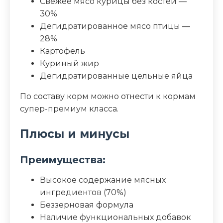
Свежее мясо курицы без костей —
30%
Клетчатка (%)
1.8
Дегидратированное мясо птицы —
28%
Зола (%)
8.5
Картофель
Куриный жир
Влага (%)
8
Дегидратированные цельные яйца
Калорийность (ккал/100г)
420
По составу корм можно отнести к кормам
супер-премиум класса.
Плюсы и минусы
Преимущества:
Высокое содержание мясных
ингредиентов (70%)
Беззерновая формула
Наличие функциональных добавок