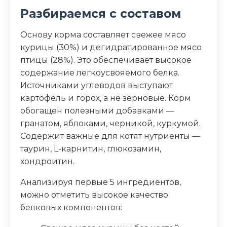
вера
Разбираемся с составом
Аналитический состав
Основу корма составляет свежее мясо
Сырой протеин 44,00%, сырой жир
курицы (30%) и дегидратированное мясо
20,00%, сырая клетчатка 1,80%, сырая
птицы (28%). Это обеспечивает высокое
зола 8,50%, кальций 1,10%, фосфор 0,90%,
содержание легкоусвояемого белка.
магний 0,08%, Омега-6 3,30%, Омега-3
Источниками углеводов выступают
0,90%
картофель и горох, а не зерновые. Корм
обогащен полезными добавками —
Дополнительные ингредиенты
гранатом, яблоками, черникой, куркумой.
Содержит важные для котят нутриенты —
гранат, яблоки, шпинат, черника,
куркума, алоэ вера
таурин, L-карнитин, глюкозамин,
хондроитин.
Пищевая ценность
Анализируя первые 5 ингредиентов,
можно отметить высокое качество
Белок (%)
44
белковых компонентов:
Жир (%)
20