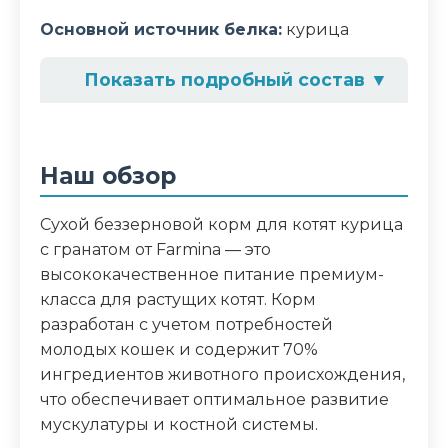
Основной источник белка:
курица
Показать подробный состав
▼
Состав корма
Мясо курицы без костей (30%),
Наш обзор
дегидратированные белки птицы
(курица, индейка) (28%), сладкий
Сухой беззерновой корм для котят курица
картофель, куриный жир,
с гранатом от Farmina — это
дегидратированные цельные яйца,
высококачественное питание премиум-
сельдь, дегидратированная сельдь,
класса для растущих котят. Корм
рыбий жир, волокна гороха, сушеная
разработан с учетом потребностей
морковь, сушеная люцерна, инулин,
молодых кошек и содержит 70%
фруктоолигосахариды, сушеный гранат
ингредиентов животного происхождения,
(0,5%), сушеные яблоки, сушеный
что обеспечивает оптимальное развитие
шпинат, подорожник (0,3%), сушеная
мускулатуры и костной системы.
черника, куркума (0,2%), экстракт алоэ