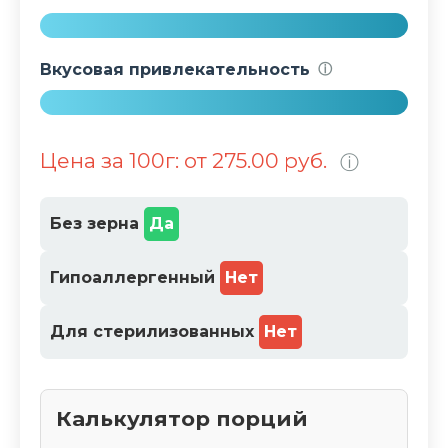
%
1
0
Вкусовая привлекательность
ⓘ
0
%
1
0
Цена за 100г: от 275.00 руб.
ⓘ
0
%
Без зерна
Да
Гипоаллергенный
Нет
Для стерилизованных
Нет
Калькулятор порций