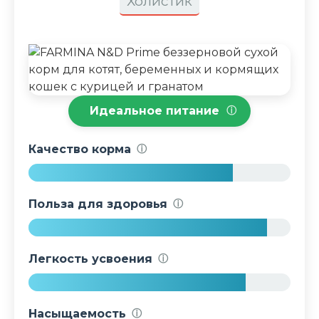
Холистик
Идеальное питание
ⓘ
Качество корма
ⓘ
7
8
Польза для здоровья
ⓘ
%
9
1
Легкость усвоения
ⓘ
%
8
3
Насыщаемость
ⓘ