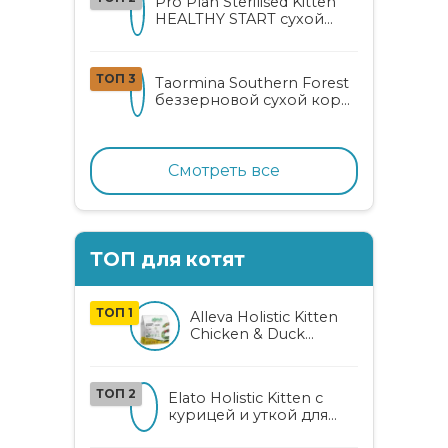
Pro Plan Sterilised Kitten
HEALTHY START сухой
корм для
стерилизованных котят
от 3 до 12 месяцев с
ТОП 3
Taormina Southern Forest
лососем
беззерновой сухой корм
для стерилизованных
кошек с индейкой,
ягодами и овощами
Смотреть все
ТОП для котят
ТОП 1
Alleva Holistic Kitten
Chicken & Duck
беззерновой корм
для котят с курицей,
уткой, алоэ вера и
ТОП 2
Elato Holistic Kitten с
женьшенем
курицей и уткой для
котят