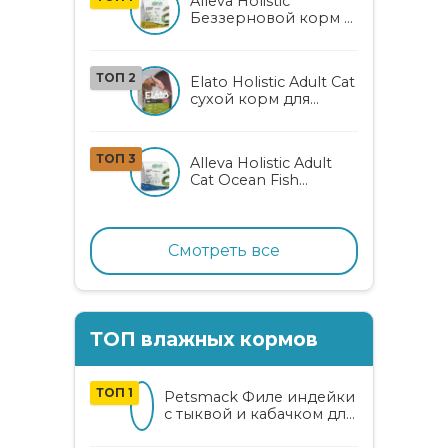
Alleva Holistic
Беззерновой корм с
курицей и уткой для
взрослых кошек с
алоэ вера и
ТОП 2
Elato Holistic Adult Cat
женьшенем
сухой корм для
взрослых кошек с
ягненком и
олениной
ТОП 3
Alleva Holistic Adult
Cat Ocean Fish
беззерновой корм
для взрослых кошек
с океанической
рыбой, коноплей и
Смотреть все
алоэ вера
ТОП влажных кормов
ТОП 1
Petsmack Филе индейки
с тыквой и кабачком для
кошек