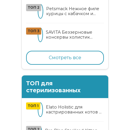
ТОП 2
Petsmack Нежное филе
курицы с кабачком и
шпинатом для взрослых
кошек
ТОП 3
SAVITA Беззерновые
консервы холистик
класса для котят и кошек
с нежным кроликом
Смотреть все
ТОП для
стерилизованных
ТОП 1
Elato Holistic для
кастрированных котов и
стерилизованных кошек
с курицей и уткой
ТОП 2