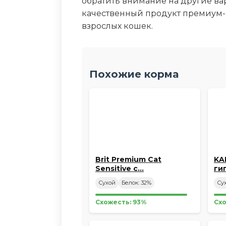
обратить внимание на другие вар
качественный продукт премиум-
взрослых кошек.
Похожие корма
Brit Premium Cat
KA
Sensitive с…
ги
ко
Сухой
Белок: 32%
Су
Схожесть: 93%
Схо