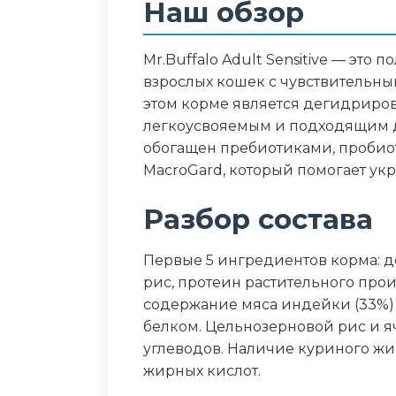
Наш обзор
Протеин 33%, жир 15%, клетчатка 
омега-3 0.38%, омега-6 2.35%
Mr.Buffalo Adult Sensitive — эт
Дополнительные ин
взрослых кошек с чувствительн
этом корме является дегидриров
MacroGard (бета-глюканы), глюк
легкоусвояемым и подходящим 
экстракт фенхеля, экстракт мор
обогащен пребиотиками, проби
MacroGard, который помогает ук
Пищевая ценность
Разбор состава
Белок (%)
Первые 5 ингредиентов корма: 
Жир (%)
рис, протеин растительного про
содержание мяса индейки (33%)
Клетчатка (%)
белком. Цельнозерновой рис и 
углеводов. Наличие куриного ж
Зола (%)
жирных кислот.