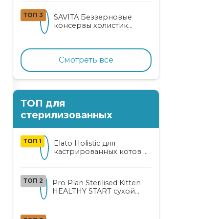
кошек
ТОП 3
SAVITA Беззерновые
консервы холистик
класса для котят и кошек
с нежным кроликом
Смотреть все
ТОП для
стерилизованных
ТОП 1
Elato Holistic для
кастрированных котов и
стерилизованных кошек
с курицей и уткой
ТОП 2
Pro Plan Sterilised Kitten
HEALTHY START сухой
корм для
стерилизованных котят
от 3 до 12 месяцев с