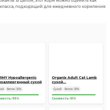
ианты. В целом, этот корм можно оценить как
класса, подходящий для ежедневного кормления
RMY Hypoallergenic
Organix Adult Cat Lamb
поаллергенный сухой
сухой…
рм…
хой
Белок: 32%
Сухой
Белок: 32%
жесть: 93%
Схожесть: 91%