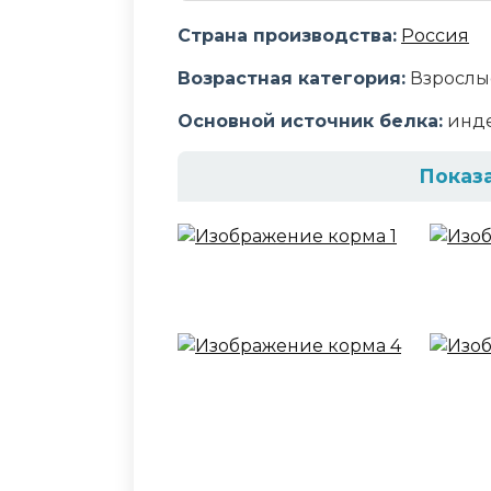
Страна производства:
Россия
Возрастная категория:
Взрослы
Основной источник белка:
инд
Показ
Состав корма
Дегидрированное мясо индейки
растительного происхождения, 
гидролизованная и дегидратир
минеральный премикс, дрожжи,
метионин, антиоксиданты, таур
MacroGard, экстракты розмарин
Аналитический сост