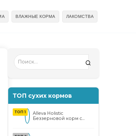
МА
ВЛАЖНЫЕ КОРМА
ЛАКОМСТВА
Search
for:
ТОП сухих кормов
ТОП 1
Alleva Holistic
Беззерновой корм с
курицей и уткой для
взрослых кошек с алоэ
вера и женьшенем