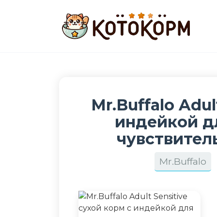
Перейти
к
содержанию
Mr.Buffalo Adul
индейкой д
чувствите
Mr.Buffalo