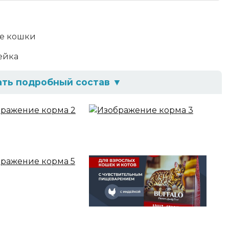
е кошки
ейка
ать подробный состав
▼
 (33%), цельнозерновой рис, протеин
ячмень, жир куриный, пульпа сахарной свеклы,
ованная куриная печень, витаминно-
 семена льна, дегидрированное яйцо, DL-
ин, глюкозамин, хондроитин, пребиотик
а, фенхеля, морских водорослей и юкки
ав