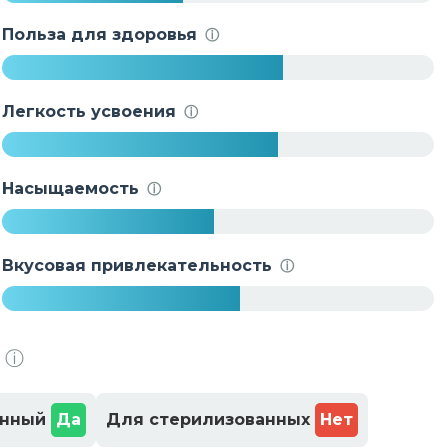
4
2
Польза для здоровья
ⓘ
%
6
5
Легкость усвоения
ⓘ
%
6
4
Насыщаемость
ⓘ
%
4
9
Вкусовая привлекательность
ⓘ
%
5
5
ⓘ
%
енный
Да
Для стерилизованных
Нет