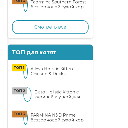
ТОП 3
Taormina Southern Forest
лососем
беззерновой сухой корм
для стерилизованных
кошек с индейкой,
ягодами и овощами
Смотреть все
ТОП для котят
ТОП 1
Alleva Holistic Kitten
Chicken & Duck
беззерновой корм для
котят с курицей, уткой,
алоэ вера и женьшенем
ТОП 2
Elato Holistic Kitten с
курицей и уткой для
котят
ТОП 3
FARMINA N&D Prime
беззерновой сухой корм
для котят, беременных и