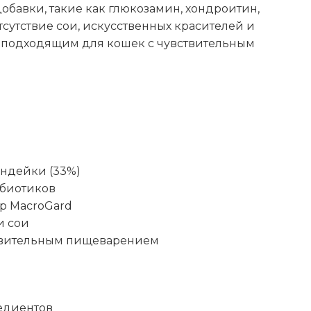
391
обавки, такие как глюкозамин, хондроитин,
сутствие сои, искусственных красителей и
м подходящим для кошек с чувствительным
ы
ндейки (33%)
обиотиков
р MacroGard
и сои
ствительным пищеварением
едиентов