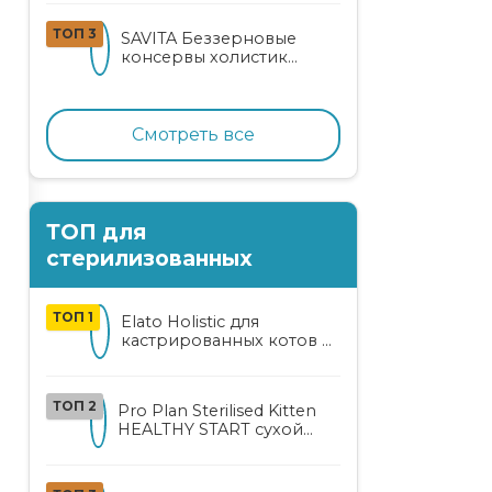
кошек
ТОП 3
SAVITA Беззерновые
консервы холистик
класса для котят и кошек
с нежным кроликом
Смотреть все
ТОП для
стерилизованных
ТОП 1
Elato Holistic для
кастрированных котов и
стерилизованных кошек
с курицей и уткой
ТОП 2
Pro Plan Sterilised Kitten
HEALTHY START сухой
корм для
стерилизованных котят
от 3 до 12 месяцев с