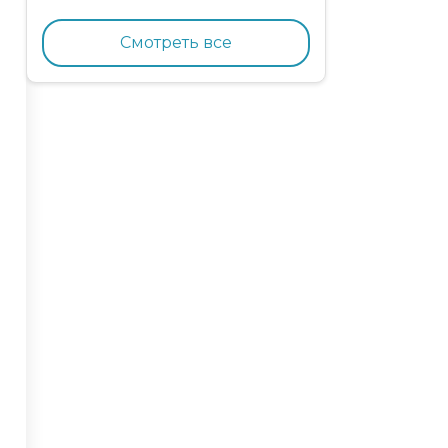
кормящих кошек с
курицей и гранатом
Смотреть все