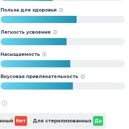
4
2
Польза для здоровья
ⓘ
%
6
1
Легкость усвоения
ⓘ
%
5
3
Насыщаемость
ⓘ
%
5
6
Вкусовая привлекательность
ⓘ
%
5
8
ⓘ
%
енный
Нет
Для стерилизованных
Да