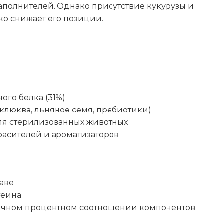
аполнителей. Однако присутствие кукурузы и
10
ко снижает его позиции.
376
ы
го белка (31%)
клюква, льняное семя, пребиотики)
ля стерилизованных животных
расителей и ароматизаторов
таве
теина
точном процентном соотношении компонентов