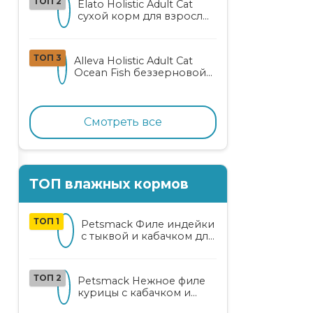
ТОП 2
Elato Holistic Adult Cat
сухой корм для взрослых
кошек с ягненком и
олениной
ТОП 3
Alleva Holistic Adult Cat
Ocean Fish беззерновой
корм для взрослых
кошек с океанической
рыбой, коноплей и алоэ
вера
Смотреть все
ТОП влажных кормов
ТОП 1
Petsmack Филе индейки
с тыквой и кабачком для
кошек
ТОП 2
Petsmack Нежное филе
курицы с кабачком и
шпинатом для взрослых