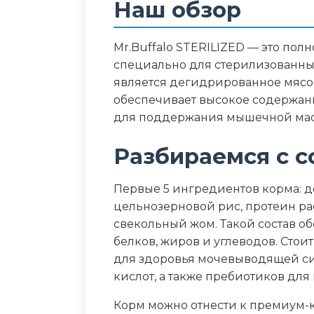
Наш обзор
Белок - 34%, Жир - 12%, Клетчатка
Фосфор - 0,9%, Омега-3 - 0,45%, О
Mr.Buffalo STERILIZED — это по
специально для стерилизованны
Дополнительные ин
является дегидрированное мясо 
обеспечивает высокое содержани
клюква, яйцо, пребиотики, экстр
для поддержания мышечной мас
морских водорослей, экстракт 
Разбираемся с с
Пищевая ценность
Первые 5 ингредиентов корма: д
Белок (%)
цельнозерновой рис, протеин ра
свекольный жом. Такой состав о
Жир (%)
белков, жиров и углеводов. Сто
для здоровья мочевыводящей сис
Клетчатка (%)
кислот, а также пребиотиков дл
Зола (%)
Корм можно отнести к премиум-