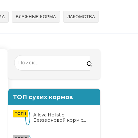
МА
ВЛАЖНЫЕ КОРМА
ЛАКОМСТВА
Search
for:
ТОП сухих кормов
ТОП 1
Alleva Holistic
Беззерновой корм с
курицей и уткой для
взрослых кошек с алоэ
вера и женьшенем