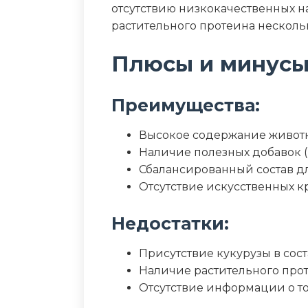
отсутствию низкокачественных н
Влага (%)
растительного протеина несколь
Калорийность (ккал/100г)
Плюсы и минус
Преимущества:
Высокое содержание животно
Наличие полезных добавок (
Сбалансированный состав д
Отсутствие искусственных к
Недостатки:
Присутствие кукурузы в сос
Наличие растительного про
Отсутствие информации о 