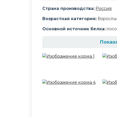
Страна производства:
Россия
Возрастная категория:
Взрослы
Основной источник белка:
лосо
Показ
Состав корма
Дегидрированное мясо 31% (инд
протеин растительного происхо
куриный, гидролизованная и д
минеральный премикс, дрожжи,
DL-метионин, L-лизин, антиокси
розмарина, экстракт фенхеля, э
Шидигера
Аналитический сост