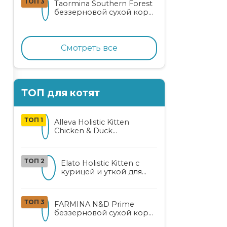
ТОП 3
Taormina Southern Forest
лососем
беззерновой сухой корм
для стерилизованных
кошек с индейкой,
ягодами и овощами
Смотреть все
ТОП для котят
ТОП 1
Alleva Holistic Kitten
Chicken & Duck
беззерновой корм для
котят с курицей, уткой,
алоэ вера и женьшенем
ТОП 2
Elato Holistic Kitten с
курицей и уткой для
котят
ТОП 3
FARMINA N&D Prime
беззерновой сухой корм
для котят, беременных и