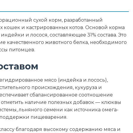
 - 2,5%, Зола - 7%, Влажность - 10%, Кальций - 1,3%,
мега-6 - 1,70%
лнорационный сухой корм, разработанный
х кошек и кастрированных котов. Основой корма
гредиенты
индейки и лосося, составляющее 31% состава. Это
е качественного животного белка, необходимого
акт розмарина, экстракт фенхеля, экстракт
сы питомцев.
юкки
оставом
егидрированное мясо (индейка и лосось),
34
стительного происхождения, кукуруза и
беспечивает сбалансированное соотношение
12
ит отметить наличие полезных добавок — клюквы
темы, льняного семени как источника омега-
2.5
я поддержки пищеварения.
7
классу благодаря высокому содержанию мяса и