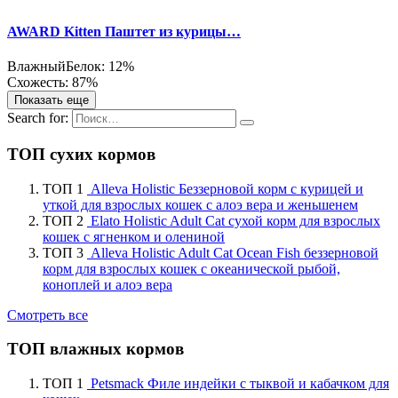
AWARD Kitten Паштет из курицы…
Влажный
Белок: 12%
Схожесть: 87%
Показать еще
Search for:
ТОП сухих кормов
ТОП 1
Alleva Holistic Беззерновой корм с курицей и
уткой для взрослых кошек с алоэ вера и женьшенем
ТОП 2
Elato Holistic Adult Cat сухой корм для взрослых
кошек с ягненком и олениной
ТОП 3
Alleva Holistic Adult Cat Ocean Fish беззерновой
корм для взрослых кошек с океанической рыбой,
коноплей и алоэ вера
Смотреть все
ТОП влажных кормов
ТОП 1
Petsmack Филе индейки с тыквой и кабачком для