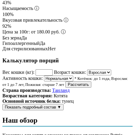
43%
Насыщаемость
ⓘ
100%
Вкусовая привлекательность
ⓘ
92%
Цена за 100г: от 180.00 руб.
ⓘ
Без зерна
Да
Гипоаллергенный
Да
Для стерилизованных
Нет
Калькулятор порций
Вес кошки (кг):
Возраст кошки:
Активность кошки:
* Котёнок: до 1 года, Взрослая:
от 1 до 7 лет, Пожилая: старше 7 лет
Рассчитать
Страна производства:
Таиланд
Возрастная категория:
Котята
Основной источник белка:
тунец
Показать подробный состав
▼
Состав корма
Наш обзор
тунец, соевое масло, загустители (модифицированный