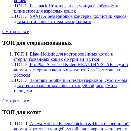
кошек
ТОП 2
Petsmack Нежное филе курицы с кабачком и
шпинатом для взрослых кошек
ТОП 3
SAVITA Беззерновые консервы холистик класса
для котят и кошек с нежным кроликом
Смотреть все
ТОП для стерилизованных
ТОП 1
Elato Holistic для кастрированных котов и
стерилизованных кошек с курицей и уткой
ТОП 2
Pro Plan Sterilised Kitten HEALTHY START сухой
корм для стерилизованных котят от 3 до 12 месяцев с
лососем
ТОП 3
Taormina Southern Forest беззерновой сухой корм
для стерилизованных кошек с индейкой, ягодами и
овощами
Смотреть все
ТОП для котят
ТОП 1
Alleva Holistic Kitten Chicken & Duck беззерновой
корм для котят с курицей, уткой, алоэ вера и женьшенем