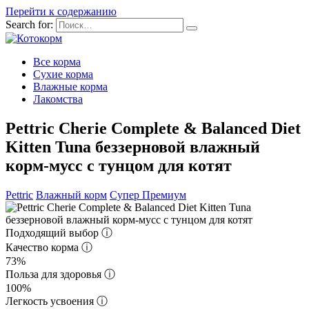
Перейти к содержанию
Search for:
Все корма
Сухие корма
Влажные корма
Лакомства
Pettric Cherie Complete & Balanced Diet
Kitten Tuna беззерновой влажный
корм-мусс с тунцом для котят
Pettric
Влажный корм
Супер Премиум
Подходящий выбор
ⓘ
Качество корма
ⓘ
73%
Польза для здоровья
ⓘ
100%
Легкость усвоения
ⓘ