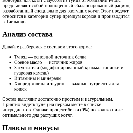
Консервы для котят с муссом из тунца от компании Pettric
крахмал тапиоки и гуаровая камедь), витамины и минералы,
представляют собой полноценный сбалансированный рацион,
хлорид холина, таурин, вода
разработанный специально для растущих котят. Этот продукт
относится к категории супер-премиум кормов и производится
Аналитический состав
в Таиланде.
сырой протеин 9,00%, сырой жир 4,50%, сырая клетчатка
Анализ состава
1,00%, сырая зола 3,00%, влажность 81,00%, кальций 0,20%,
фосфор 0,14%, магний 0,01%, натрий 0,08%, калий 0,09%,
хлорид 0,14%, таурин 0,02%
Давайте разберемся с составом этого корма:
Дополнительные ингредиенты
Тунец — основной источник белка
Соевое масло — источник жиров
Загустители (модифицированный крахмал тапиоки и
таурин, хлорид холина, витамины и минералы
гуаровая камедь)
Витамины и минералы
Пищевая ценность
Хлорид холина и таурин — важные нутриенты для
кошек
Белок (%)
9
Состав выглядит достаточно простым и натуральным.
Жир (%)
4.5
Приятно видеть тунец на первом месте в списке
Клетчатка (%)
1
ингредиентов. Однако процент белка (9%) несколько ниже
Зола (%)
3
оптимального для растущих котят.
Влага (%)
81
Калорийность (ккал/100г)
100
Плюсы и минусы