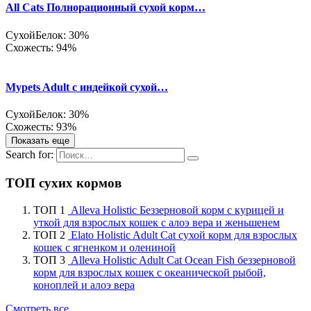
All Cats Полнорационный сухой корм…
Сухой
Белок: 30%
Схожесть: 94%
Mypets Adult с индейкой сухой…
Сухой
Белок: 30%
Схожесть: 93%
Показать еще
Search for:
ТОП сухих кормов
ТОП 1
Alleva Holistic Беззерновой корм с курицей и
уткой для взрослых кошек с алоэ вера и женьшенем
ТОП 2
Elato Holistic Adult Cat сухой корм для взрослых
кошек с ягненком и олениной
ТОП 3
Alleva Holistic Adult Cat Ocean Fish беззерновой
корм для взрослых кошек с океанической рыбой,
коноплей и алоэ вера
Смотреть все