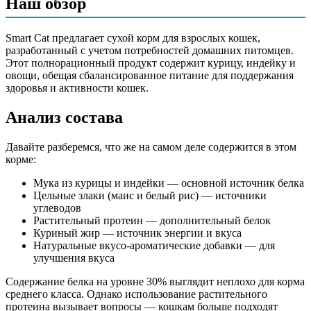
Наш обзор
растительный протеин, куриный жир, натуральные вкусо-
ароматические добавки, сушёная мякоть свёклы, минеральные
вещества, подсолнечное масло, рыбий жир, витамины (в т.ч.
Smart Cat предлагает сухой корм для взрослых кошек,
таурин), сушёная морковь, семя льна, пивные дрожжи,
разработанный с учетом потребностей домашних питомцев.
экстракт юкки Шидигера, глюкозамин, антиоксидант
Этот полнорационный продукт содержит курицу, индейку и
овощи, обещая сбалансированное питание для поддержания
Аналитический состав
здоровья и активности кошек.
Протеин 30%, жир 10%, клетчатка 3.5%, зола 7%, влага 8%,
Анализ состава
кальций 1.1%, фосфор 0.9%, медь 12 мг/кг, цинк 160 мг/кг,
витамин А 10000 МЕ/кг, витамин D3 1000 МЕ/кг, витамин Е
150 мг/кг
Давайте разберемся, что же на самом деле содержится в этом
корме:
Дополнительные ингредиенты
Мука из курицы и индейки — основной источник белка
Цельные злаки (маис и белый рис) — источники
таурин, экстракт юкки Шидигера, глюкозамин
углеводов
Растительный протеин — дополнительный белок
Пищевая ценность
Куриный жир — источник энергии и вкуса
Натуральные вкусо-ароматические добавки — для
Белок (%)
30
улучшения вкуса
Жир (%)
10
Содержание белка на уровне 30% выглядит неплохо для корма
Клетчатка (%)
3.5
среднего класса. Однако использование растительного
Зола (%)
7
протеина вызывает вопросы — кошкам больше подходят