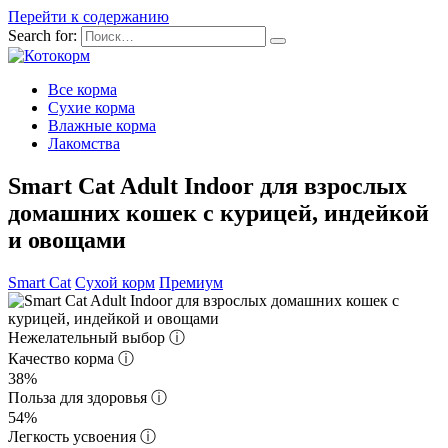
Перейти к содержанию
Search for:
Все корма
Сухие корма
Влажные корма
Лакомства
Smart Cat Adult Indoor для взрослых
домашних кошек с курицей, индейкой
и овощами
Smart Cat
Сухой корм
Премиум
Нежелательный выбор
ⓘ
Качество корма
ⓘ
38%
Польза для здоровья
ⓘ
54%
Легкость усвоения
ⓘ