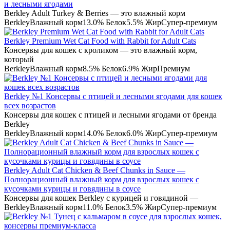
и лесными ягодами
Berkley Adult Turkey & Berries — это влажный корм
Berkley
Влажный корм
13.0% Белок
5.5% Жир
Супер-премиум
Berkley Premium Wet Cat Food with Rabbit for Adult Cats
Консервы для кошек с кроликом — это влажный корм,
который
Berkley
Влажный корм
8.5% Белок
6.9% Жир
Премиум
Berkley №1 Консервы с птицей и лесными ягодами для кошек
всех возрастов
Консервы для кошек с птицей и лесными ягодами от бренда
Berkley
Berkley
Влажный корм
14.0% Белок
6.0% Жир
Супер-премиум
Berkley Adult Cat Chicken & Beef Chunks in Sauce —
Полнорационный влажный корм для взрослых кошек с
кусочками курицы и говядины в соусе
Консервы для кошек Berkley с курицей и говядиной —
Berkley
Влажный корм
11.0% Белок
3.5% Жир
Супер-премиум