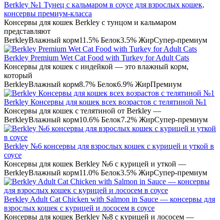
Berkley №1 Тунец с кальмаром в соусе для взрослых кошек,
консервы премиум-класса
Консервы для кошек Berkley с тунцом и кальмаром
представляют
Berkley
Влажный корм
11.5% Белок
3.5% Жир
Супер-премиум
Berkley Premium Wet Cat Food with Turkey for Adult Cats
Консервы для кошек с индейкой — это влажный корм,
который
Berkley
Влажный корм
8.7% Белок
6.9% Жир
Премиум
Berkley Консервы для кошек всех возрастов с телятиной №1
Консервы для кошек с телятиной от Berkley —
Berkley
Влажный корм
10.6% Белок
7.2% Жир
Супер-премиум
Berkley №6 консервы для взрослых кошек с курицей и уткой в
соусе
Консервы для кошек Berkley №6 с курицей и уткой —
Berkley
Влажный корм
11.0% Белок
3.5% Жир
Супер-премиум
Berkley Adult Cat Chicken with Salmon in Sauce — консервы для
взрослых кошек с курицей и лососем в соусе
Консервы для кошек Berkley №8 с курицей и лососем —