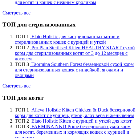
для котят и кошек с нежным кроликом
Смотреть все
ТОП для стерилизованных
ТОП 1
Elato Holistic для кастрированных котов и
стерилизованных кошек с курицей и уткой
ТОП 2
Pro Plan Sterilised Kitten HEALTHY START сухой
корм для стерилизованных котят от 3 до 12 месяцев с
лососем
ТОП 3
Taormina Southern Forest беззерновой сухой корм
для стерилизованных кошек с индейкой, ягодами и
овощами
Смотреть все
ТОП для котят
ТОП 1
Alleva Holistic Kitten Chicken & Duck беззерновой
корм для котят с курицей, уткой, алоэ вера и женьшенем
ТОП 2
Elato Holistic Kitten с курицей и уткой для котят
ТОП 3
FARMINA N&D Prime беззерновой сухой корм
для котят, беременных и кормящих кошек с курицей и
гранатом