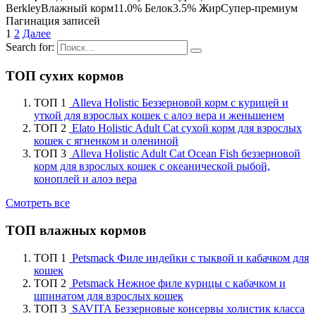
Berkley
Влажный корм
11.0% Белок
3.5% Жир
Супер-премиум
Пагинация записей
1
2
Далее
Search for:
ТОП сухих кормов
ТОП 1
Alleva Holistic Беззерновой корм с курицей и
уткой для взрослых кошек с алоэ вера и женьшенем
ТОП 2
Elato Holistic Adult Cat сухой корм для взрослых
кошек с ягненком и олениной
ТОП 3
Alleva Holistic Adult Cat Ocean Fish беззерновой
корм для взрослых кошек с океанической рыбой,
коноплей и алоэ вера
Смотреть все
ТОП влажных кормов
ТОП 1
Petsmack Филе индейки с тыквой и кабачком для
кошек
ТОП 2
Petsmack Нежное филе курицы с кабачком и
шпинатом для взрослых кошек
ТОП 3
SAVITA Беззерновые консервы холистик класса