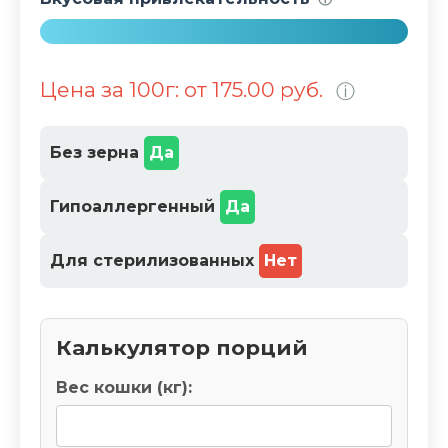
0
%
1
0
Цена за 100г: от 175.00 руб.
ⓘ
0
%
Без зерна
Да
Гипоаллергенный
Да
Для стерилизованных
Нет
Калькулятор порций
Вес кошки (кг):