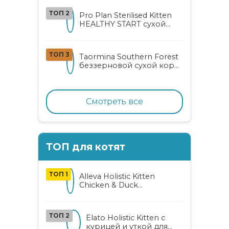
ТОП 2
Pro Plan Sterilised Kitten
HEALTHY START сухой
корм для
стерилизованных котят
от 3 до 12 месяцев с
ТОП 3
Taormina Southern Forest
лососем
беззерновой сухой корм
для стерилизованных
кошек с индейкой,
ягодами и овощами
Смотреть все
ТОП для котят
ТОП 1
Alleva Holistic Kitten
Chicken & Duck
беззерновой корм для
котят с курицей, уткой,
алоэ вера и женьшенем
ТОП 2
Elato Holistic Kitten с
курицей и уткой для