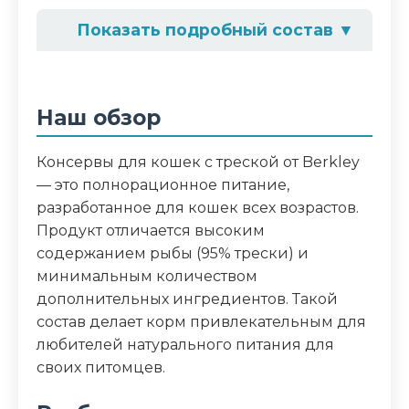
Показать подробный состав
▼
Состав корма
треска 95%, бульон 4,4%, желатин 0,6%
Наш обзор
Аналитический состав
Консервы для кошек с треской от Berkley
сырой протеин 25,0 г, сырой жир 9,0 г,
— это полнорационное питание,
влажность не более 76%, кальций 0,4 г,
разработанное для кошек всех возрастов.
фосфор 0,26 г, таурин 14 мг, витамин А
Продукт отличается высоким
3000 МЕ, витамин D 170 МЕ, витамин Е
содержанием рыбы (95% трески) и
3,8 МЕ, цинк 7,5 мг, магний 0,04г, селен
минимальным количеством
26 мкг, железо 8,0 мг
дополнительных ингредиентов. Такой
состав делает корм привлекательным для
Дополнительные ингредиенты
любителей натурального питания для
своих питомцев.
таурин, витамины A, D, E, цинк, магний,
селен, железо