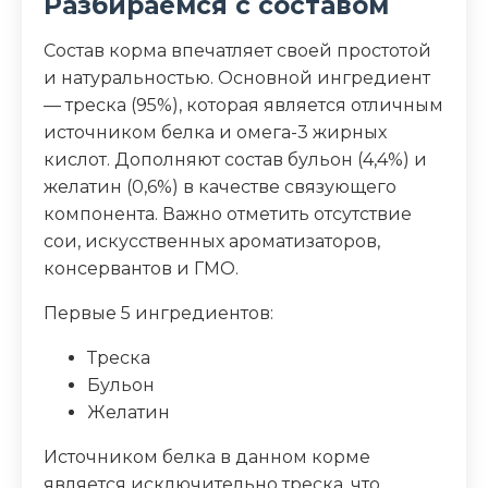
Разбираемся с составом
Пищевая ценность
Состав корма впечатляет своей простотой
и натуральностью. Основной ингредиент
Белок (%)
25
— треска (95%), которая является отличным
источником белка и омега-3 жирных
Жир (%)
9
кислот. Дополняют состав бульон (4,4%) и
желатин (0,6%) в качестве связующего
Влага (%)
76
компонента. Важно отметить отсутствие
сои, искусственных ароматизаторов,
Калорийность (ккал/100г)
99
консервантов и ГМО.
Первые 5 ингредиентов:
Треска
Бульон
Желатин
Источником белка в данном корме
является исключительно треска, что