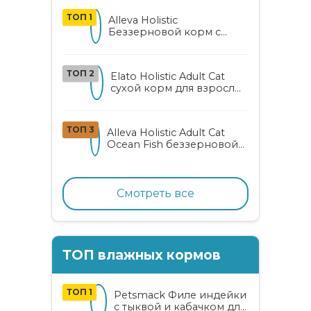
ТОП 1
Alleva Holistic
Беззерновой корм с
курицей и уткой для
взрослых кошек с алоэ
вера и женьшенем
ТОП 2
Elato Holistic Adult Cat
сухой корм для взрослых
кошек с ягненком и
олениной
ТОП 3
Alleva Holistic Adult Cat
Ocean Fish беззерновой
корм для взрослых
кошек с океанической
рыбой, коноплей и алоэ
вера
Смотреть все
ТОП влажных кормов
ТОП 1
Petsmack Филе индейки
с тыквой и кабачком для