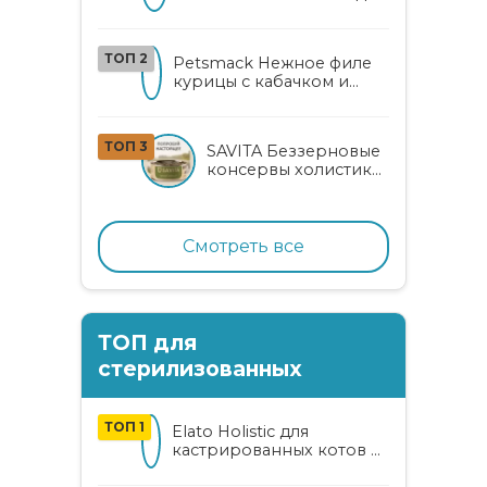
кошек
ТОП 2
Petsmack Нежное филе
курицы с кабачком и
шпинатом для взрослых
кошек
ТОП 3
SAVITA Беззерновые
консервы холистик
класса для котят и
кошек с нежным
кроликом
Смотреть все
ТОП для
стерилизованных
ТОП 1
Elato Holistic для
кастрированных котов и
стерилизованных кошек
с курицей и уткой