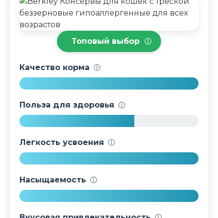
Топовый выбор
ⓘ
Качество корма
ⓘ
1
0
Польза для здоровья
ⓘ
0
%
6
4
Легкость усвоения
ⓘ
%
1
0
Насыщаемость
ⓘ
0
%
1
0
Вкусовая привлекательность
ⓘ