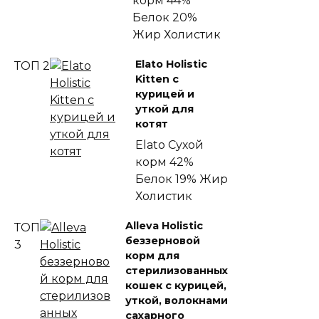
корм
44%
Белок
20%
Жир
Холистик
Elato Holistic
ТОП 2
Kitten с
курицей и
уткой для
котят
Elato
Сухой
корм
42%
Белок
19% Жир
Холистик
Alleva Holistic
ТОП
беззерновой
3
корм для
стерилизованных
кошек с курицей,
уткой, волокнами
сахарного