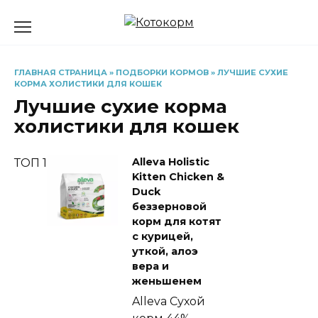
Перейти
к
содержанию
ГЛАВНАЯ СТРАНИЦА
»
ПОДБОРКИ КОРМОВ
»
ЛУЧШИЕ СУХИЕ
КОРМА ХОЛИСТИКИ ДЛЯ КОШЕК
Лучшие сухие корма
холистики для кошек
Alleva Holistic
ТОП 1
Kitten Chicken &
Duck
беззерновой
корм для котят
с курицей,
уткой, алоэ
вера и
женьшенем
Alleva
Сухой