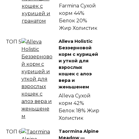
Farmina
Сухой
корм
44%
Белок
20%
Жир
Холистик
Alleva Holistic
ТОП 5
Беззерновой
корм с курицей
и уткой для
взрослых
кошек с алоэ
вера и
женьшенем
Alleva
Сухой
корм
42%
Белок
18% Жир
Холистик
Taormina Alpine
ТОП 6
Meadow —