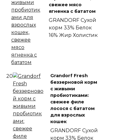
свежее мясо
ягненка с бататом
GRANDORF
Сухой
корм
33% Белок
16% Жир
Холистик
Grandorf Fresh
20
беззерновой корм
с живыми
пробиотиками:
свежее филе
лосося с бататом
для взрослых
кошек
GRANDORF
Сухой
корм
33% Белок