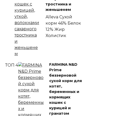
тростника и
женьшенем
Alleva
Сухой
корм
46% Белок
12% Жир
Холистик
FARMINA N&D
ТОП 4
Prime
беззерновой
сухой корм для
котят,
беременных и
кормящих
кошек с
курицей и
гранатом