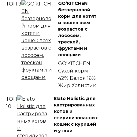
GO’KITCHEN
ТОП 9
беззерновой
корм для котят
и кошек всех
возрастов с
лососем,
треской,
фруктами и
овощами
GO'KITCHEN
Сухой корм
42% Белок
16%
Жир
Холистик
Elato Holistic для
ТОП
кастрированных
10
котов и
стерилизованных
кошек с курицей
и уткой