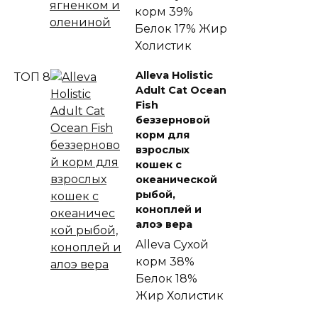
корм
39%
Белок
17% Жир
Холистик
Alleva Holistic
ТОП 8
Adult Cat Ocean
Fish
беззерновой
корм для
взрослых
кошек с
океанической
рыбой,
коноплей и
алоэ вера
Alleva
Сухой
корм
38%
Белок
18%
Жир
Холистик