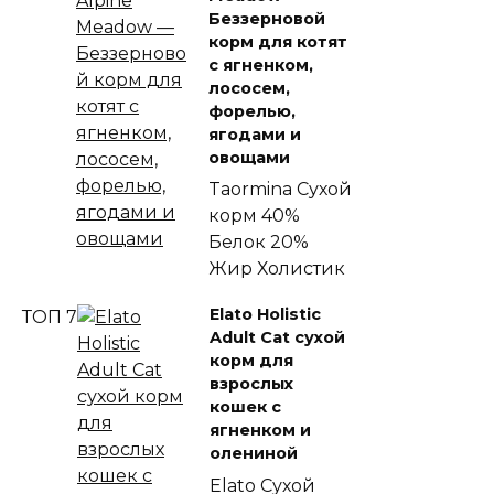
Беззерновой
корм для котят
с ягненком,
лососем,
форелью,
ягодами и
овощами
Taormina
Сухой
корм
40%
Белок
20%
Жир
Холистик
Elato Holistic
ТОП 7
Adult Cat сухой
корм для
взрослых
кошек с
ягненком и
олениной
Elato
Сухой