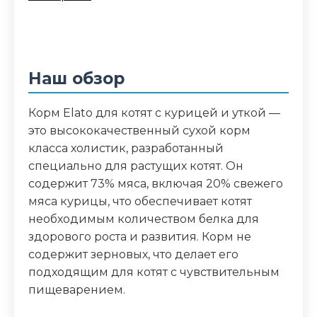
птицы 53% (80% курицы, 20% утки),
свежее мясо курицы без костей (20%),
сладкий картофель, цельный зеленый
горошек, куриный жир, рыбий жир,
Наш обзор
куриная печень, инулин, псиллиум,
пивные дрожжи, алоэ вера,
Корм Elato для котят с курицей и уткой —
фруктоолигосахариды, женьшень,
это высококачественный сухой корм
глюкозамин, хондроитин, куркума,
класса холистик, разработанный
гвоздика, волокна лимона, сок юкки
специально для растущих котят. Он
содержит 73% мяса, включая 20% свежего
Аналитический состав
мяса курицы, что обеспечивает котят
белок 42.0%, жир 19.0%, клетчатка 1.5%,
необходимым количеством белка для
влага 8.0%, зола 8.6%, кальций 1.7%,
здорового роста и развития. Корм не
фосфор 1.2%, магний 0.09%, Омега-6
содержит зерновых, что делает его
2.0%, Омега-3 1.0%, ДГК 0.2%, ЭПК 0.5%,
подходящим для котят с чувствительным
глюкозамин 1000 мг/кг, хондроитин
пищеварением.
сульфат 800 мг/кг