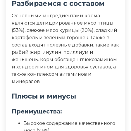
Разбираемся с составом
Дополнительные ингредиенты
Основными ингредиентами корма
глюкозамин, хондроитин, женьшень,
являются дегидрированное мясо птицы
алоэ вера, куркума, гвоздика
(53%), свежее мясо курицы (20%), сладкий
картофель и зеленый горошек. Также в
Пищевая ценность
состав входят полезные добавки, такие как
Белок (%)
42
рыбий жир, инулин, псиллиум и
женьшень. Корм обогащен глюкозамином
Жир (%)
19
и хондроитином для здоровья суставов, а
также комплексом витаминов и
Клетчатка (%)
1.5
минералов.
Плюсы и минусы
Зола (%)
8.6
Влага (%)
8
Преимущества:
Высокое содержание качественного
Калорийность (ккал/100г)
406
мяса (73%)