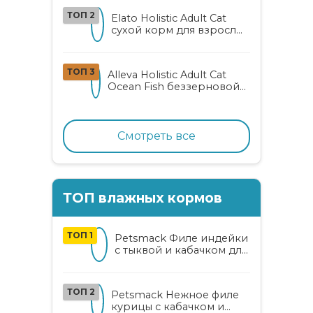
вера и женьшенем
ТОП 2
Elato Holistic Adult Cat
сухой корм для взрослых
кошек с ягненком и
олениной
ТОП 3
Alleva Holistic Adult Cat
Ocean Fish беззерновой
корм для взрослых
кошек с океанической
рыбой, коноплей и алоэ
вера
Смотреть все
ТОП влажных кормов
ТОП 1
Petsmack Филе индейки
с тыквой и кабачком для
кошек
ТОП 2
Petsmack Нежное филе
курицы с кабачком и