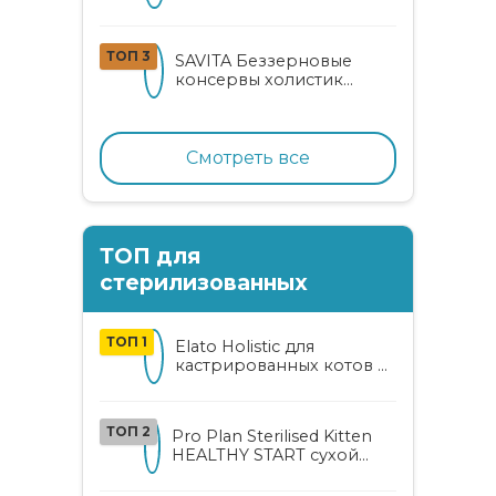
шпинатом для взрослых
кошек
ТОП 3
SAVITA Беззерновые
консервы холистик
класса для котят и кошек
с нежным кроликом
Смотреть все
ТОП для
стерилизованных
ТОП 1
Elato Holistic для
кастрированных котов и
стерилизованных кошек
с курицей и уткой
ТОП 2
Pro Plan Sterilised Kitten
HEALTHY START сухой
корм для
стерилизованных котят