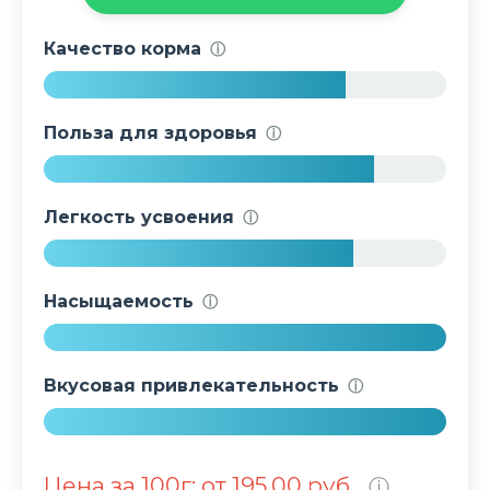
Качество корма
ⓘ
7
5
Польза для здоровья
ⓘ
%
8
2
Легкость усвоения
ⓘ
%
7
7
Насыщаемость
ⓘ
%
1
0
Вкусовая привлекательность
ⓘ
0
%
1
0
Цена за 100г: от 195.00 руб.
ⓘ
0