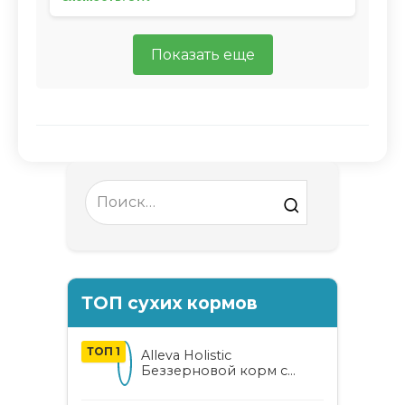
Показать еще
Search
for:
ТОП сухих кормов
ТОП 1
Alleva Holistic
Беззерновой корм с
курицей и уткой для
взрослых кошек с алоэ