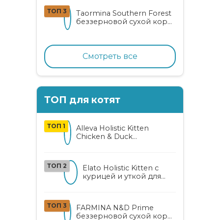
от 3 до 12 месяцев с
ТОП 3
Taormina Southern Forest
лососем
беззерновой сухой корм
для стерилизованных
кошек с индейкой,
ягодами и овощами
Смотреть все
ТОП для котят
ТОП 1
Alleva Holistic Kitten
Chicken & Duck
беззерновой корм для
котят с курицей, уткой,
алоэ вера и женьшенем
ТОП 2
Elato Holistic Kitten с
курицей и уткой для
котят
ТОП 3
FARMINA N&D Prime
беззерновой сухой корм