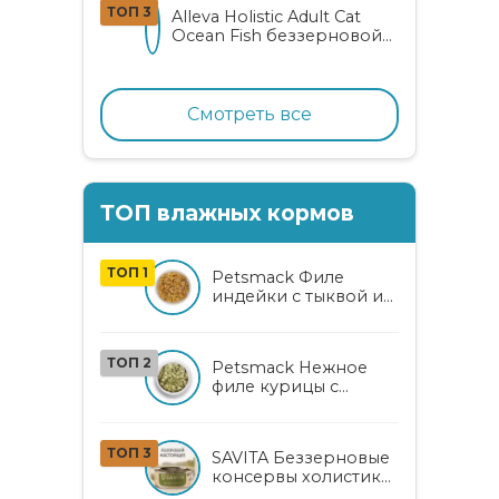
ТОП 3
Alleva Holistic Adult Cat
Ocean Fish беззерновой
корм для взрослых
кошек с океанической
рыбой, коноплей и алоэ
вера
Смотреть все
ТОП влажных кормов
ТОП 1
Petsmack Филе
индейки с тыквой и
кабачком для кошек
ТОП 2
Petsmack Нежное
филе курицы с
кабачком и
шпинатом для
взрослых кошек
ТОП 3
SAVITA Беззерновые
консервы холистик
класса для котят и