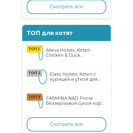
кошек с индейкой,
ягодами и овощами
Смотреть все
ТОП для котят
ТОП 1
Alleva Holistic Kitten
Chicken & Duck
беззерновой корм для
котят с курицей, уткой,
алоэ вера и женьшенем
ТОП 2
Elato Holistic Kitten с
курицей и уткой для
котят
ТОП 3
FARMINA N&D Prime
беззерновой сухой корм
для котят, беременных и
кормящих кошек с
курицей и гранатом
Смотреть все