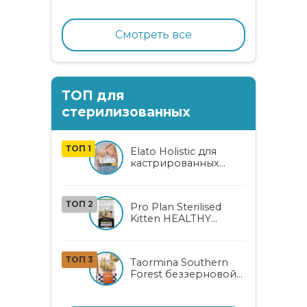
кошек с нежным
кроликом
Смотреть все
ТОП для
стерилизованных
ТОП 1
Elato Holistic для
кастрированных
котов и
стерилизованных
кошек с курицей и
ТОП 2
Pro Plan Sterilised
уткой
Kitten HEALTHY
START сухой корм
для
стерилизованных
ТОП 3
Taormina Southern
котят от 3 до 12
Forest беззерновой
месяцев с лососем
сухой корм для
стерилизованных