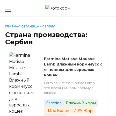
Перейти
к
содержанию
ГЛАВНАЯ СТРАНИЦА
»
СЕРБИЯ
Страна производства:
Сербия
Farmina Matisse Mousse
Lamb Влажный корм-мусс с
ягненком для взрослых
кошек
Farmina Matisse Mousse Lamb —
это влажный корм премиум-
класса
Farmina
Влажный корм
11.0% Белок
7.0% Жир