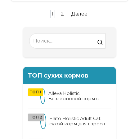
Пагинация
1
2
Далее
записей
Search
for:
ТОП сухих кормов
ТОП 1
Alleva Holistic
Беззерновой корм с
курицей и уткой для
взрослых кошек с алоэ
вера и женьшенем
ТОП 2
Elato Holistic Adult Cat
сухой корм для взрослых
кошек с ягненком и
олениной