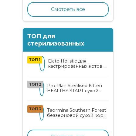
Смотреть все
ТОП для
стерилизованных
ТОП 1
Elato Holistic для
кастрированных котов и
стерилизованных кошек
с курицей и уткой
ТОП 2
Pro Plan Sterilised Kitten
HEALTHY START сухой
корм для
стерилизованных котят
от 3 до 12 месяцев с
ТОП 3
Taormina Southern Forest
лососем
беззерновой сухой корм
для стерилизованных
кошек с индейкой,
ягодами и овощами