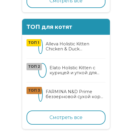
Смотреть все
ТОП для котят
ТОП 1
Alleva Holistic Kitten
Chicken & Duck
беззерновой корм для
котят с курицей, уткой,
алоэ вера и женьшенем
ТОП 2
Elato Holistic Kitten с
курицей и уткой для
котят
ТОП 3
FARMINA N&D Prime
беззерновой сухой корм
для котят, беременных и
кормящих кошек с
курицей и гранатом
Смотреть все