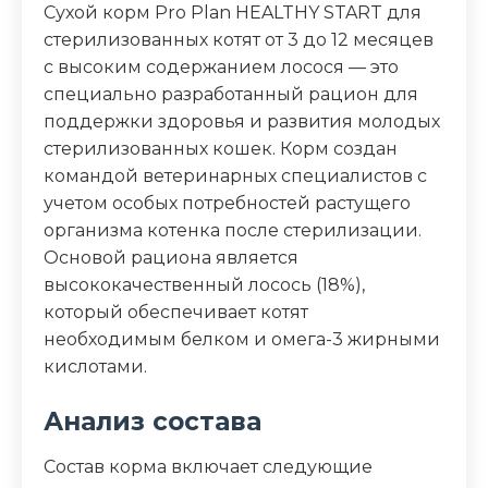
Сухой корм Pro Plan HEALTHY START для
стерилизованных котят от 3 до 12 месяцев
Аналитический состав
с высоким содержанием лосося — это
белок: 43%, жир: 18%, сырая зола: 7,5%,
специально разработанный рацион для
сырая клетчатка: 1%, докозагексаеновая
поддержки здоровья и развития молодых
кислота: 0,3%
стерилизованных кошек. Корм создан
командой ветеринарных специалистов с
Дополнительные ингредиенты
учетом особых потребностей растущего
молозиво, докозагексаеновая кислота
организма котенка после стерилизации.
(ДГК)
Основой рациона является
высококачественный лосось (18%),
Пищевая ценность
который обеспечивает котят
необходимым белком и омега-3 жирными
Белок (%)
43
кислотами.
Жир (%)
18
Анализ состава
Клетчатка (%)
1
Состав корма включает следующие