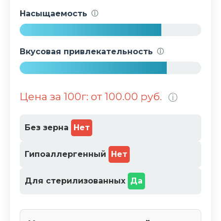
4
Насыщаемость
ⓘ
%
7
8
Вкусовая привлекательность
ⓘ
%
8
1
Цена за 100г: от 100.00 руб.
ⓘ
%
Без зерна
Нет
Гипоаллергенный
Нет
Для стерилизованных
Да