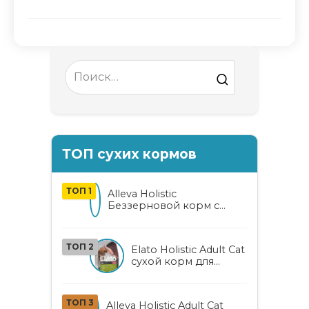
Search
for:
ТОП сухих кормов
ТОП 1
Alleva Holistic
Беззерновой корм с
курицей и уткой для
взрослых кошек с алоэ
вера и женьшенем
ТОП 2
Elato Holistic Adult Cat
сухой корм для
взрослых кошек с
ягненком и
олениной
ТОП 3
Alleva Holistic Adult Cat