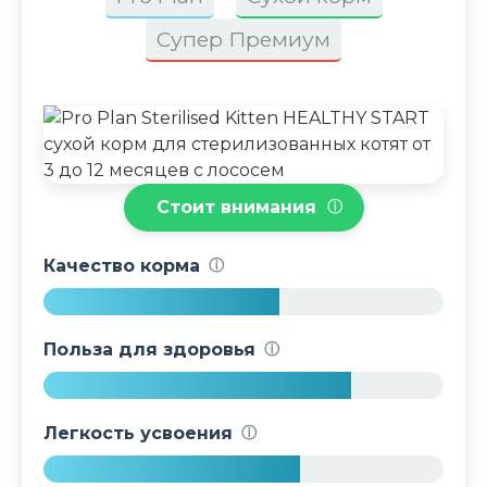
Супер Премиум
Стоит внимания
ⓘ
Качество корма
ⓘ
5
9
Польза для здоровья
ⓘ
%
7
7
Легкость усвоения
ⓘ
%
6