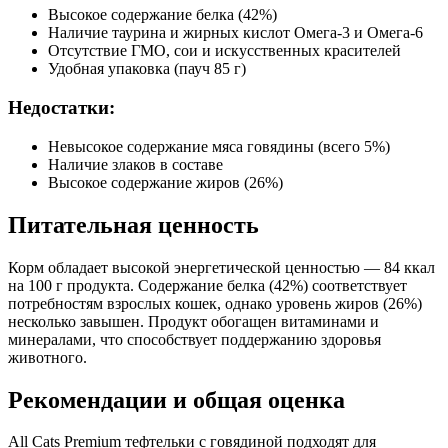
Зола (%)
2.5
Высокое содержание белка (42%)
Влага (%)
82
Наличие таурина и жирных кислот Омега-3 и Омега-6
Калорийность (ккал/100г)
84
Отсутствие ГМО, сои и искусственных красителей
Удобная упаковка (пауч 85 г)
Недостатки:
Невысокое содержание мяса говядины (всего 5%)
Наличие злаков в составе
Высокое содержание жиров (26%)
Питательная ценность
Корм обладает высокой энергетической ценностью — 84 ккал
на 100 г продукта. Содержание белка (42%) соответствует
потребностям взрослых кошек, однако уровень жиров (26%)
несколько завышен. Продукт обогащен витаминами и
минералами, что способствует поддержанию здоровья
животного.
Рекомендации и общая оценка
All Cats Premium тефтельки с говядиной подходят для