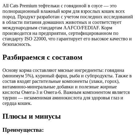
куриный, рыба и рыбные субпродукты, протеины
All Cats Premium тефтельки с говядиной в соусе — это
растительного происхождения (злаки, горох), протеины
полнорационный влажный корм для взрослых кошек всех
животного происхождения, витаминно-минеральная добавка
пород. Продукт разработан с учетом последних исследований
для кошек, натуральные животные аминокислоты (дрожжевой
в области питания домашних животных и соответствует
экстракт), льняное масло, пребиотик, таурин
международным стандартам AAFCO/FEDIAF. Корм
производится на предприятии, сертифицированном по
Аналитический состав
стандарту ISO 22000, что гарантирует его высокое качество и
безопасность.
Сырой протеин 8.0%, сырой жир 5.0%, сырая зола 2.5%, сырая
клетчатка 0.5%, влага 82.0%, кальций 0.6%, фосфор 0.5%,
Разбираемся с составом
таурин 0.2%, омега-3 жирные кислоты 0.004%, омега-6
жирные кислоты 0.001%
Основу корма составляют мясные ингредиенты: говядина
Дополнительные ингредиенты
(минимум 5%), куриный фарш, рыба и субпродукты. Также в
состав входят растительные компоненты (злаки, горох),
витаминно-минеральные добавки и полезные жирные
Таурин, пребиотики, витамины, минералы, Омега-3 и Омега-6
кислоты Омега-3 и Омега-6. Важным компонентом является
жирные кислоты
таурин — незаменимая аминокислота для здоровья глаз и
сердца кошек.
Пищевая ценность
Плюсы и минусы
Белок (%)
8
Жир (%)
5
Преимущества:
Клетчатка (%)
0.5