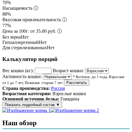
70%
Насыщаемость
ⓘ
88%
Вкусовая привлекательность
ⓘ
77%
Цена за 100г: от 35.00 руб.
ⓘ
Без зерна
Нет
Гипоаллергенный
Нет
Для стерилизованных
Нет
Калькулятор порций
Вес кошки (кг):
Возраст кошки:
Активность кошки:
* Котёнок: до 1 года, Взрослая:
от 1 до 7 лет, Пожилая: старше 7 лет
Рассчитать
Страна производства:
Россия
Возрастная категория:
Взрослые кошки
Основной источник белка:
Говядина
Показать подробный состав
▼
Состав корма
Наш обзор
Мясо и мясные субпродукты (мин. 5% говядины), фарш