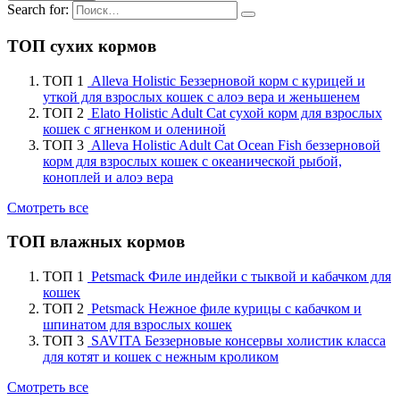
Search for:
ТОП сухих кормов
ТОП 1
Alleva Holistic Беззерновой корм с курицей и
уткой для взрослых кошек с алоэ вера и женьшенем
ТОП 2
Elato Holistic Adult Cat сухой корм для взрослых
кошек с ягненком и олениной
ТОП 3
Alleva Holistic Adult Cat Ocean Fish беззерновой
корм для взрослых кошек с океанической рыбой,
коноплей и алоэ вера
Смотреть все
ТОП влажных кормов
ТОП 1
Petsmack Филе индейки с тыквой и кабачком для
кошек
ТОП 2
Petsmack Нежное филе курицы с кабачком и
шпинатом для взрослых кошек
ТОП 3
SAVITA Беззерновые консервы холистик класса
для котят и кошек с нежным кроликом
Смотреть все