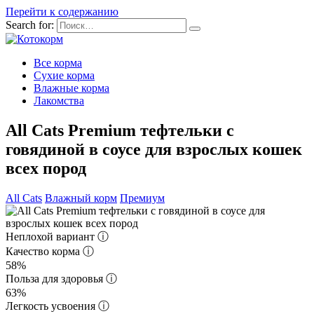
Перейти к содержанию
Search for:
Все корма
Сухие корма
Влажные корма
Лакомства
All Cats Premium тефтельки с
говядиной в соусе для взрослых кошек
всех пород
All Cats
Влажный корм
Премиум
Неплохой вариант
ⓘ
Качество корма
ⓘ
58%
Польза для здоровья
ⓘ
63%
Легкость усвоения
ⓘ