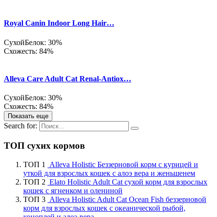
Royal Canin Indoor Long Hair…
Сухой
Белок: 30%
Схожесть: 84%
Alleva Care Adult Cat Renal-Antiox…
Сухой
Белок: 30%
Схожесть: 84%
Показать еще
Search for:
ТОП сухих кормов
ТОП 1
Alleva Holistic Беззерновой корм с курицей и
уткой для взрослых кошек с алоэ вера и женьшенем
ТОП 2
Elato Holistic Adult Cat сухой корм для взрослых
кошек с ягненком и олениной
ТОП 3
Alleva Holistic Adult Cat Ocean Fish беззерновой
корм для взрослых кошек с океанической рыбой,
коноплей и алоэ вера