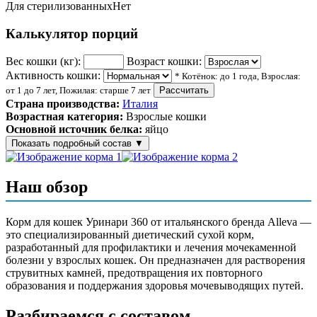
Для стерилизованных
Нет
Калькулятор порций
Вес кошки (кг):
Возраст кошки:
Активность кошки:
* Котёнок: до 1 года, Взрослая:
от 1 до 7 лет, Пожилая: старше 7 лет
Рассчитать
Страна производства:
Италия
Возрастная категория:
Взрослые кошки
Основной источник белка:
яйцо
Показать подробный состав
▼
Состав корма
Наш обзор
дегидратированные цельные куриные яйца (44%),
картофельный крахмал, гороховый крахмал, куриный жир,
Корм для кошек Уринари 360 от итальянского бренда Alleva —
волокна гороха, рыбий жир (сельди), сухие
это специализированный диетический сухой корм,
инактивированные пивные дрожжи (1,50%), сушеная клюква
разработанный для профилактики и лечения мочекаменной
(0,60%), корень цикория (0,50%), подорожник (0,50%),
болезни у взрослых кошек. Он предназначен для растворения
дигидрат сульфата кальция, карбонат кальция, глюкозамин
струвитных камней, предотвращения их повторного
(0,20%), хондроитин сульфат (0,10%), экстракты растений, сок
образования и поддержания здоровья мочевыводящих путей.
юкки
Разбираемся с составом
Аналитический состав