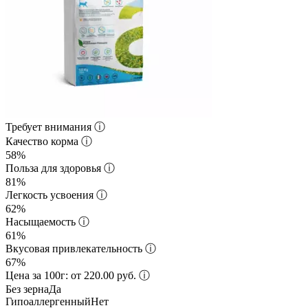
Требует внимания
ⓘ
Качество корма
ⓘ
58%
Польза для здоровья
ⓘ
81%
Легкость усвоения
ⓘ
62%
Насыщаемость
ⓘ
61%
Вкусовая привлекательность
ⓘ
67%
Цена за 100г: от 220.00 руб.
ⓘ
Без зерна
Да
Гипоаллергенный
Нет