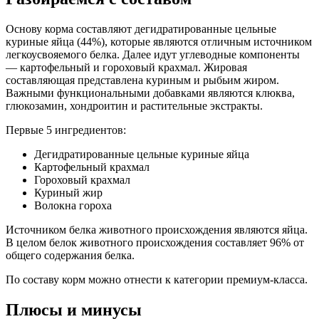
белок 30,00%, жир 16,00%, клетчатка 2,50%, зола 7,50%, влага
Основу корма составляют дегидратированные цельные
7,00%, кальций 1,00%, фосфор 0,65%, натрий 0,80%, магний
куриные яйца (44%), которые являются отличным источником
0,06%, калий 0,50%, хлориды 1,00%, сера 0,85%, омега-6
легкоусвояемого белка. Далее идут углеводные компоненты
2,50%, омега-3 0,60%, EPA 0,20%, DHA 0,30%, таурин 4000 мг/
— картофельный и гороховый крахмал. Жировая
кг, глюкозамин 2000 мг/кг, хондроитин сульфат 1000 мг/кг
составляющая представлена куриным и рыбьим жиром.
Важными функциональными добавками являются клюква,
Дополнительные ингредиенты
глюкозамин, хондроитин и растительные экстракты.
Первые 5 ингредиентов:
глюкозамин, хондроитин сульфат, клюква, цикорий,
подорожник, экстракт мелиссы
Дегидратированные цельные куриные яйца
Картофельный крахмал
Пищевая ценность
Гороховый крахмал
Куриный жир
Белок (%)
30
Волокна гороха
Жир (%)
16
Источником белка животного происхождения являются яйца.
Клетчатка (%)
2.5
В целом белок животного происхождения составляет 96% от
Зола (%)
7.5
общего содержания белка.
Влага (%)
7
По составу корм можно отнести к категории премиум-класса.
Калорийность (ккал/100г)
389
Плюсы и минусы