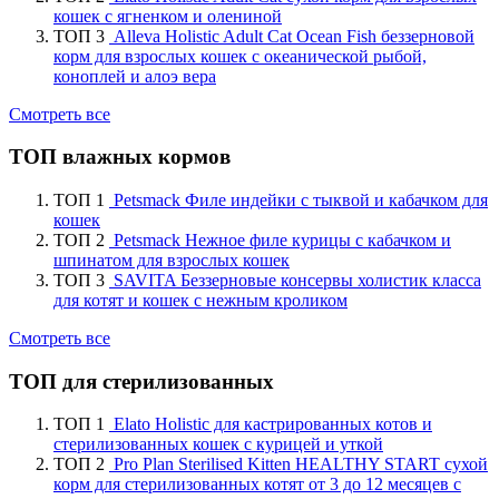
кошек с ягненком и олениной
ТОП 3
Alleva Holistic Adult Cat Ocean Fish беззерновой
корм для взрослых кошек с океанической рыбой,
коноплей и алоэ вера
Смотреть все
ТОП влажных кормов
ТОП 1
Petsmack Филе индейки с тыквой и кабачком для
кошек
ТОП 2
Petsmack Нежное филе курицы с кабачком и
шпинатом для взрослых кошек
ТОП 3
SAVITA Беззерновые консервы холистик класса
для котят и кошек с нежным кроликом
Смотреть все
ТОП для стерилизованных
ТОП 1
Elato Holistic для кастрированных котов и
стерилизованных кошек с курицей и уткой
ТОП 2
Pro Plan Sterilised Kitten HEALTHY START сухой
корм для стерилизованных котят от 3 до 12 месяцев с