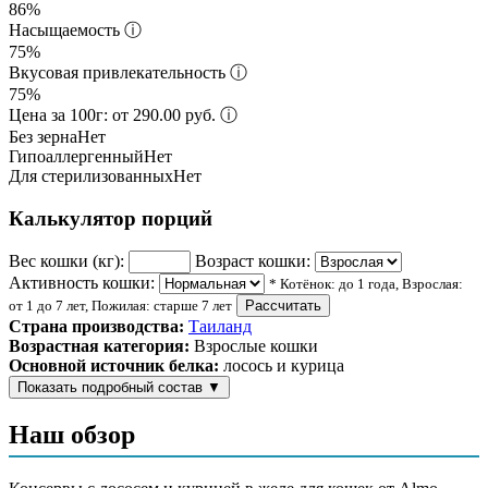
86%
Насыщаемость
ⓘ
75%
Вкусовая привлекательность
ⓘ
75%
Цена за 100г: от 290.00 руб.
ⓘ
Без зерна
Нет
Гипоаллергенный
Нет
Для стерилизованных
Нет
Калькулятор порций
Вес кошки (кг):
Возраст кошки:
Активность кошки:
* Котёнок: до 1 года, Взрослая:
от 1 до 7 лет, Пожилая: старше 7 лет
Рассчитать
Страна производства:
Таиланд
Возрастная категория:
Взрослые кошки
Основной источник белка:
лосось и курица
Показать подробный состав
▼
Состав корма
Наш обзор
рыбный бульон 44%, лосось 27,5%, курица 27,5%, рис 1%