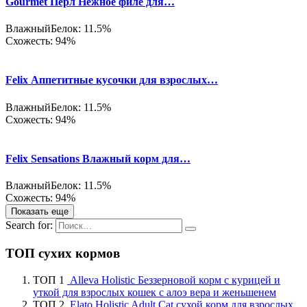
Gourmet Перл Нежное филе для…
Влажный
Белок: 11.5%
Схожесть: 94%
Felix Аппетитные кусочки для взрослых…
Влажный
Белок: 11.5%
Схожесть: 94%
Felix Sensations Влажный корм для…
Влажный
Белок: 11.5%
Схожесть: 94%
Показать еще
Search for:
ТОП сухих кормов
ТОП 1
Alleva Holistic Беззерновой корм с курицей и
уткой для взрослых кошек с алоэ вера и женьшенем
ТОП 2
Elato Holistic Adult Cat сухой корм для взрослых