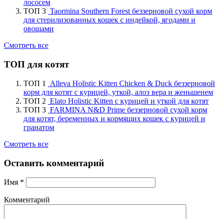
лососем
ТОП 3
Taormina Southern Forest беззерновой сухой корм
для стерилизованных кошек с индейкой, ягодами и
овощами
Смотреть все
ТОП для котят
ТОП 1
Alleva Holistic Kitten Chicken & Duck беззерновой
корм для котят с курицей, уткой, алоэ вера и женьшенем
ТОП 2
Elato Holistic Kitten с курицей и уткой для котят
ТОП 3
FARMINA N&D Prime беззерновой сухой корм
для котят, беременных и кормящих кошек с курицей и
гранатом
Смотреть все
Оставить комментарий
Имя
*
Комментарий