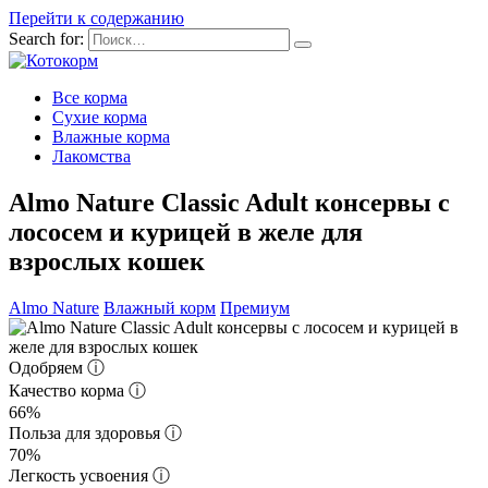
Перейти к содержанию
Search for:
Все корма
Сухие корма
Влажные корма
Лакомства
Almo Nature Classic Adult консервы с
лососем и курицей в желе для
взрослых кошек
Almo Nature
Влажный корм
Премиум
Одобряем
ⓘ
Качество корма
ⓘ
66%
Польза для здоровья
ⓘ
70%
Легкость усвоения
ⓘ