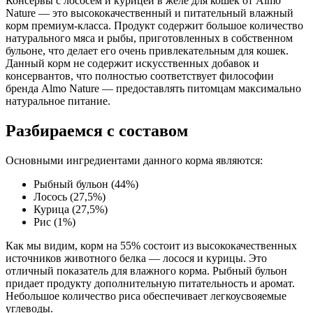
Консервы с лососем и курицей в желе для кошек от Almo
Nature — это высококачественный и питательный влажный
Аналитический состав
корм премиум-класса. Продукт содержит большое количество
натурального мяса и рыбы, приготовленных в собственном
белки 11,4%, клетчатка 0,1%, жиры 3,2%, зола 0,7%, влага
бульоне, что делает его очень привлекательным для кошек.
82,9%
Данный корм не содержит искусственных добавок и
консервантов, что полностью соответствует философии
Дополнительные ингредиенты
бренда Almo Nature — предоставлять питомцам максимально
натуральное питание.
рис
Разбираемся с составом
Пищевая ценность
Основными ингредиентами данного корма являются:
Белок (%)
11.4
Жир (%)
3.2
Рыбный бульон (44%)
Лосось (27,5%)
Клетчатка (%)
0.1
Курица (27,5%)
Зола (%)
0.7
Рис (1%)
Влага (%)
82.9
Калорийность (ккал/100г)
80
Как мы видим, корм на 55% состоит из высококачественных
источников животного белка — лосося и курицы. Это
отличный показатель для влажного корма. Рыбный бульон
придает продукту дополнительную питательность и аромат.
Небольшое количество риса обеспечивает легкоусвояемые
углеводы.