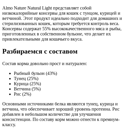
рыбный бульон 43%, тунец 25%, курица 25%, ветчина 5%, рис
Almo Nature Natural Light представляет собой
2%
низкокалорийные консервы для кошек с тунцом, курицей и
ветчиной. Этот продукт идеально подходит для домашних и
Аналитический состав
стерилизованных кошек, которым требуется контроль веса.
Консервы содержат 55% высококачественного мяса и рыбы,
белок 13.5%, жиры 0.6%, клетчатка 0.1%, зола 1%, влага 84%
приготовленных в собственном бульоне, что делает их
привлекательными для кошачьего вкуса.
Пищевая ценность
Разбираемся с составом
Белок (%)
13.5
Жир (%)
0.6
Состав корма довольно прост и натурален:
Клетчатка (%)
0.1
Рыбный бульон (43%)
Зола (%)
1
Тунец (25%)
Влага (%)
84
Курица (25%)
Калорийность (ккал/100г)
55
Ветчина (5%)
Рис (2%)
Основными источниками белка являются тунец, курица и
ветчина, что обеспечивает хороший уровень протеина. Рис
добавлен в небольшом количестве для улучшения
консистенции. По составу корм можно отнести к премиум-
классу.