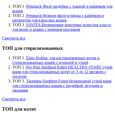
ТОП 1
Petsmack Филе индейки с тыквой и кабачком для
кошек
ТОП 2
Petsmack Нежное филе курицы с кабачком и
шпинатом для взрослых кошек
ТОП 3
SAVITA Беззерновые консервы холистик класса
для котят и кошек с нежным кроликом
Смотреть все
ТОП для стерилизованных
ТОП 1
Elato Holistic для кастрированных котов и
стерилизованных кошек с курицей и уткой
ТОП 2
Pro Plan Sterilised Kitten HEALTHY START сухой
корм для стерилизованных котят от 3 до 12 месяцев с
лососем
ТОП 3
Taormina Southern Forest беззерновой сухой корм
для стерилизованных кошек с индейкой, ягодами и
овощами
Смотреть все
ТОП для котят