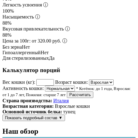
Легкость усвоения
ⓘ
100%
Насыщаемость
ⓘ
88%
Вкусовая привлекательность
ⓘ
88%
Цена за 100г: от 320.00 руб.
ⓘ
Без зерна
Нет
Гипоаллергенный
Нет
Для стерилизованных
Да
Калькулятор порций
Вес кошки (кг):
Возраст кошки:
Активность кошки:
* Котёнок: до 1 года, Взрослая:
от 1 до 7 лет, Пожилая: старше 7 лет
Рассчитать
Страна производства:
Италия
Возрастная категория:
Взрослые кошки
Основной источник белка:
тунец
Показать подробный состав
▼
Состав корма
Наш обзор