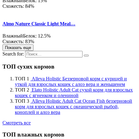
Влажный
Белок: 15%
Схожесть: 84%
Almo Nature Classic Light Meal…
Влажный
Белок: 12.5%
Схожесть: 83%
Показать еще
Search for:
ТОП сухих кормов
ТОП 1
Alleva Holistic Беззерновой корм с курицей и
уткой для взрослых кошек с алоэ вера и женьшенем
ТОП 2
Elato Holistic Adult Cat сухой корм для взрослых
кошек с ягненком и олениной
ТОП 3
Alleva Holistic Adult Cat Ocean Fish беззерновой
корм для взрослых кошек с океанической рыбой,
коноплей и алоэ вера
Смотреть все
ТОП влажных кормов