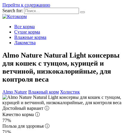
Перейти к содержанию
Search for:
Все корма
Сухие корма
Влажные корма
Лакомства
Almo Nature Natural Light консервы
для кошек с тунцом, курицей и
ветчиной, низкокалорийные, для
контроля веса
Almo Nature
Влажный корм
Холистик
Достойный вариант
ⓘ
Качество корма
ⓘ
77%
Польза для здоровья
ⓘ
71%