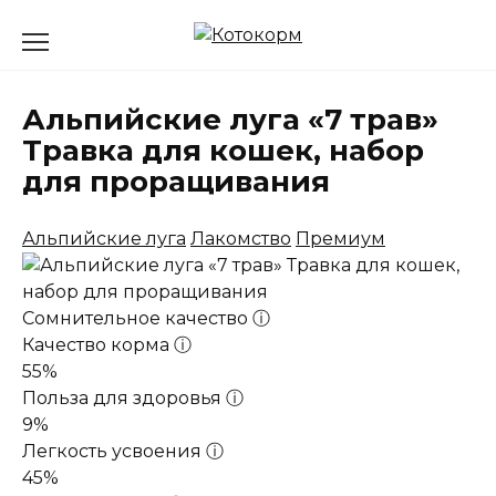
Перейти
к
содержанию
Альпийские луга «7 трав»
Травка для кошек, набор
для проращивания
Альпийские луга
Лакомство
Премиум
Сомнительное качество
ⓘ
Качество корма
ⓘ
55%
Польза для здоровья
ⓘ
9%
Легкость усвоения
ⓘ
45%