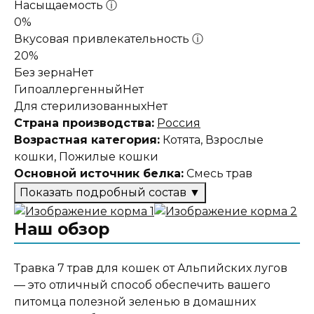
Насыщаемость
ⓘ
0%
Вкусовая привлекательность
ⓘ
20%
Без зерна
Нет
Гипоаллергенный
Нет
Для стерилизованных
Нет
Страна производства:
Россия
Возрастная категория:
Котята, Взрослые
кошки, Пожилые кошки
Основной источник белка:
Смесь трав
Показать подробный состав
▼
Состав корма
Наш обзор
Семена пшеницы, ячменя, овса, ржи, сорго,
вики, просо, дренажно-питательный субстрат,
Травка 7 трав для кошек от Альпийских лугов
лоток
— это отличный способ обеспечить вашего
питомца полезной зеленью в домашних