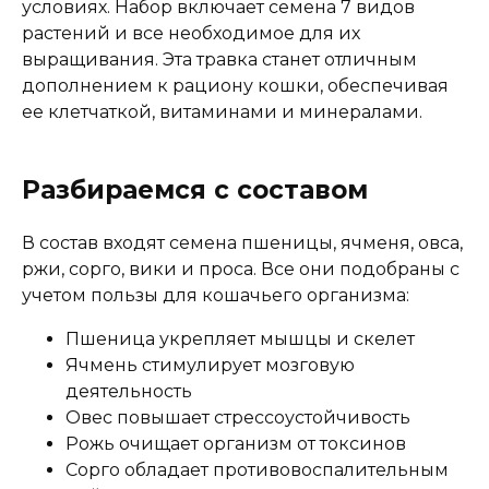
условиях. Набор включает семена 7 видов
Дополнительные ингредиенты
растений и все необходимое для их
выращивания. Эта травка станет отличным
Витамины группы B, витамины E, H, PP,
дополнением к рациону кошки, обеспечивая
минералы, незаменимые жирные кислоты,
ее клетчаткой, витаминами и минералами.
каротин
Пищевая ценность
Разбираемся с составом
В состав входят семена пшеницы, ячменя, овса,
ржи, сорго, вики и проса. Все они подобраны с
учетом пользы для кошачьего организма:
Пшеница укрепляет мышцы и скелет
Ячмень стимулирует мозговую
деятельность
Овес повышает стрессоустойчивость
Рожь очищает организм от токсинов
Сорго обладает противовоспалительным