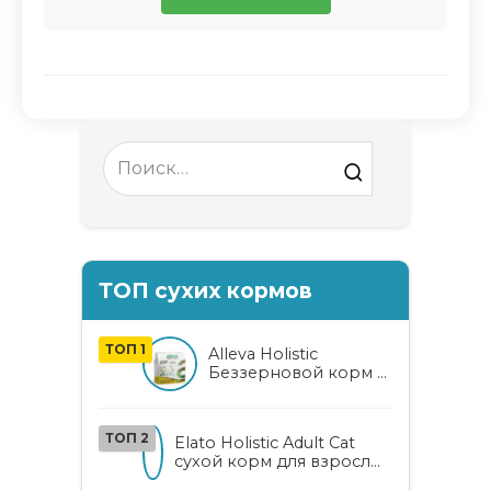
Search
for:
ТОП сухих кормов
ТОП 1
Alleva Holistic
Беззерновой корм с
курицей и уткой для
взрослых кошек с
алоэ вера и
ТОП 2
Elato Holistic Adult Cat
женьшенем
сухой корм для взрослых
кошек с ягненком и