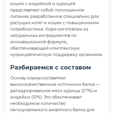
Сырой белок 34%, сырой жир 20%, влага
кошек с индейкой и курицей
8%, сырая зола 7%, сырая клетчатка 2,5%,
представляет собой полноценное
кальций 1,3%, фосфор 1%, таурин 0,22%,
питание, разработанное специально для
L-карнитин 150 мг/кг, омега-3 0,4%,
растущих котят и кошек с повышенными
омега-6 3,16%
потребностями. Корм изготовлен из
натуральных ингредиентов по
Дополнительные ингредиенты
инновационной формуле,
таурин, L-карнитин, омега-3, омега-6,
обеспечивающей комплексную
пробиотики
нутрицевтическую поддержку организма.
Пищевая ценность
Разбираемся с составом
Основу корма составляют
Белок (%)
34
высококачественные источники белка —
Жир (%)
20
дегидрированное мясо курицы (27%) и
индейки (10%). Это обеспечивает
Клетчатка (%)
2.5
необходимое количество
легкоусвояемого животного белка для