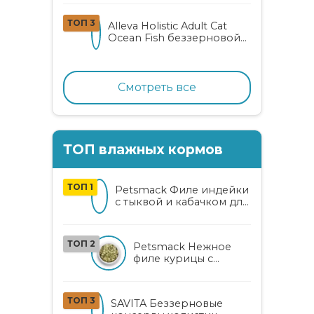
олениной
ТОП 3
Alleva Holistic Adult Cat
Ocean Fish беззерновой
корм для взрослых
кошек с океанической
рыбой, коноплей и алоэ
вера
Смотреть все
ТОП влажных кормов
ТОП 1
Petsmack Филе индейки
с тыквой и кабачком для
кошек
ТОП 2
Petsmack Нежное
филе курицы с
кабачком и
шпинатом для
взрослых кошек
ТОП 3
SAVITA Беззерновые