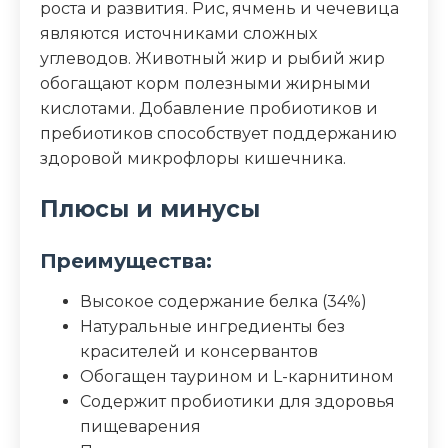
Зола (%)
7
роста и развития. Рис, ячмень и чечевица
являются источниками сложных
Влага (%)
8
углеводов. Животный жир и рыбий жир
обогащают корм полезными жирными
Калорийность (ккал/100г)
409
кислотами. Добавление пробиотиков и
пребиотиков способствует поддержанию
здоровой микрофлоры кишечника.
Плюсы и минусы
Преимущества:
Высокое содержание белка (34%)
Натуральные ингредиенты без
красителей и консервантов
Обогащен таурином и L-карнитином
Содержит пробиотики для здоровья
пищеварения