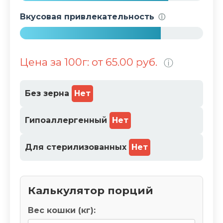
1
Вкусовая привлекательность
ⓘ
%
7
7
Цена за 100г: от 65.00 руб.
ⓘ
%
Без зерна
Нет
Гипоаллергенный
Нет
Для стерилизованных
Нет
Калькулятор порций
Вес кошки (кг):