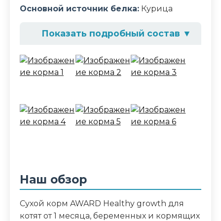
Основной источник белка:
Курица
Показать подробный состав
▼
Состав корма
Дегидрированное мясо курицы 27%,
дегидрированное мясо индейки 10%,
рис, жир животный (куриный), ячмень,
чечевица зеленая, кукурузный белок,
гидролизованные мясные белки,
витаминно-минеральный комплекс,
сухие пивные дрожжи, семена льна,
рыбий жир (лососевый), юкка
Шидигера, шиповник, розмарин,
Наш обзор
корень цикория, пробиотики
Сухой корм AWARD Healthy growth для
Аналитический состав
котят от 1 месяца, беременных и кормящих