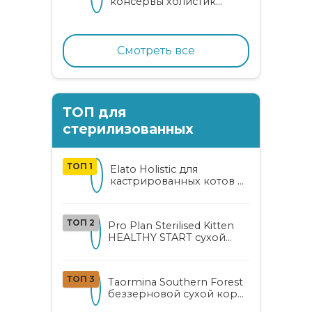
консервы холистик
класса для котят и кошек
с нежным кроликом
Смотреть все
ТОП для
стерилизованных
ТОП 1
Elato Holistic для
кастрированных котов и
стерилизованных кошек
с курицей и уткой
ТОП 2
Pro Plan Sterilised Kitten
HEALTHY START сухой
корм для
стерилизованных котят
от 3 до 12 месяцев с
ТОП 3
Taormina Southern Forest
лососем
беззерновой сухой корм
для стерилизованных