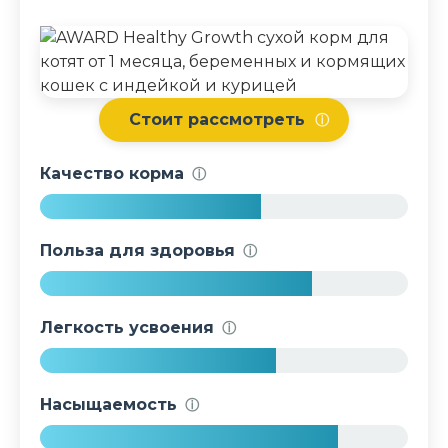
Стоит рассмотреть
ⓘ
Качество корма
ⓘ
6
0
Польза для здоровья
ⓘ
%
7
4
Легкость усвоения
ⓘ
%
6
4
Насыщаемость
ⓘ
%
8