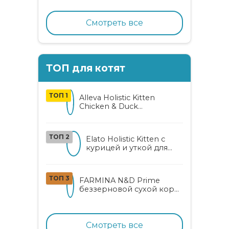
кошек с индейкой,
ягодами и овощами
Смотреть все
ТОП для котят
ТОП 1
Alleva Holistic Kitten
Chicken & Duck
беззерновой корм для
котят с курицей, уткой,
алоэ вера и женьшенем
ТОП 2
Elato Holistic Kitten с
курицей и уткой для
котят
ТОП 3
FARMINA N&D Prime
беззерновой сухой корм
для котят, беременных и
кормящих кошек с
курицей и гранатом
Смотреть все