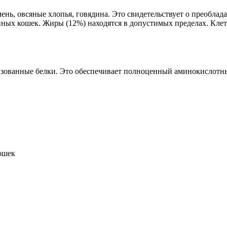
ень, овсяные хлопья, говядина. Это свидетельствует о преобла
нных кошек. Жиры (12%) находятся в допустимых пределах. Кле
тионин
зованные белки. Это обеспечивает полноценный аминокислотны
ошек