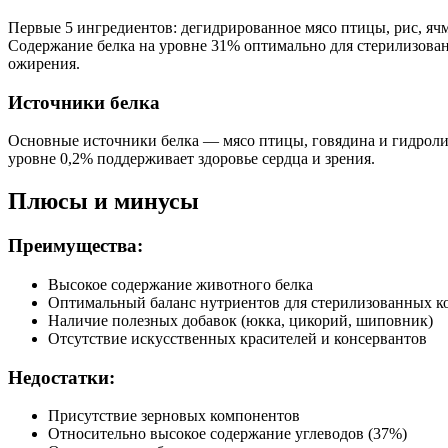
Дополнительные ингредиенты
Первые 5 ингредиентов: дегидрированное мясо птицы, рис, ячм
Содержание белка на уровне 31% оптимально для стерилизова
ожирения.
Яблоко, розмарин, шиповник, юкка Шидигера, таурин, DL-ме
Источники белка
Пищевая ценность
Основные источники белка — мясо птицы, говядина и гидроли
Белок (%)
31
уровне 0,2% поддерживает здоровье сердца и зрения.
Жир (%)
12
Клетчатка (%)
3.5
Плюсы и минусы
Зола (%)
7
Влага (%)
8
Преимущества:
Калорийность (ккал/100г)
378
Высокое содержание животного белка
Оптимальный баланс нутриентов для стерилизованных к
Наличие полезных добавок (юкка, цикорий, шиповник)
Отсутствие искусственных красителей и консервантов
Недостатки:
Присутствие зерновых компонентов
Относительно высокое содержание углеводов (37%)