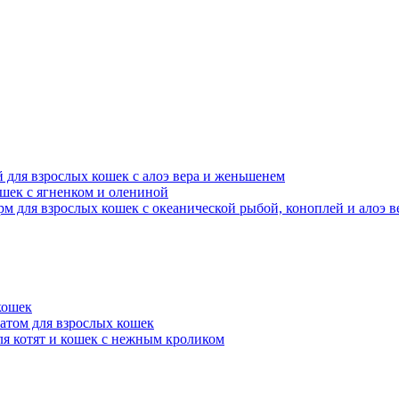
ой для взрослых кошек с алоэ вера и женьшенем
кошек с ягненком и олениной
 корм для взрослых кошек с океанической рыбой, коноплей и алоэ в
кошек
атом для взрослых кошек
ля котят и кошек с нежным кроликом