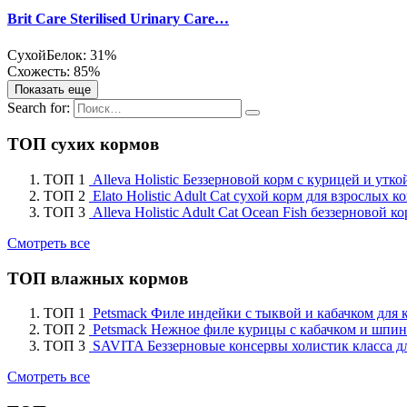
Brit Care Sterilised Urinary Care…
Сухой
Белок: 31%
Схожесть: 85%
Показать еще
Search for:
ТОП сухих кормов
ТОП 1
Alleva Holistic Беззерновой корм с курицей и утк
ТОП 2
Elato Holistic Adult Cat сухой корм для взрослых 
ТОП 3
Alleva Holistic Adult Cat Ocean Fish беззерновой
Смотреть все
ТОП влажных кормов
ТОП 1
Petsmack Филе индейки с тыквой и кабачком для 
ТОП 2
Petsmack Нежное филе курицы с кабачком и шпин
ТОП 3
SAVITA Беззерновые консервы холистик класса д
Смотреть все