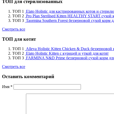
ТОП для стерилизованных
ТОП 1
Elato Holistic для кастрированных котов и стери
ТОП 2
Pro Plan Sterilised Kitten HEALTHY START сухой 
ТОП 3
Taormina Southern Forest беззерновой сухой корм
Смотреть все
ТОП для котят
ТОП 1
Alleva Holistic Kitten Chicken & Duck беззерновой
ТОП 2
Elato Holistic Kitten с курицей и уткой для котят
ТОП 3
FARMINA N&D Prime беззерновой сухой корм для 
Смотреть все
Оставить комментарий
Имя
*