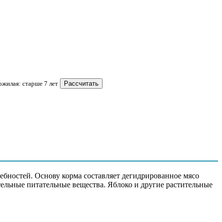
Пожилая: старше 7 лет
Рассчитать
, гидролизованные мясные белки, витаминно-минеральный
-метионин, таурин, розмарин
требностей. Основу корма составляет дегидрированное мясо
тельные питательные вещества. Яблоко и другие растительные
 натрий 0,3%, калий 0,6%, лизин 3,0%, метионин +цистин 1%,