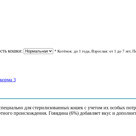
сть кошки:
* Котёнок: до 1 года, Взрослая: от 1 до 7 лет, 
 рис, ячмень, хлопья овсяные, говядина 6%, жир птицы, горох
я 0,6%, юкка Шидигера, корень цикория сушеный, шиповник, DL
тан специально для стерилизованных кошек с учетом их особых по
отного происхождения. Говядина (6%) добавляет вкус и дополни
 сырая зола 7,0%, углеводы 37,0%, кальций 1,3%, фосфор 0,95%,
е кислоты 2,2%, влага не более 8,0%