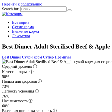
Перейти к содержанию
Search for:
Все корма
Сухие корма
Влажные корма
Лакомства
Best Dinner Adult Sterilised Beef & Ap
Best Dinner
Сухой корм
Супер Премиум
Средний уровень
ⓘ
Качество корма
ⓘ
50%
Польза для здоровья
ⓘ
73%
Легкость усвоения
ⓘ
76%
Насыщаемость
ⓘ
60%
Вкусовая привлекательность
ⓘ