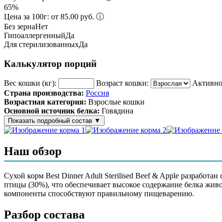
65%
Цена за 100г: от 85.00 руб.
ⓘ
Без зерна
Нет
Гипоаллергенный
Да
Для стерилизованных
Да
Калькулятор порций
Вес кошки (кг):
Возраст кошки:
Активно
Страна производства:
Россия
Возрастная категория:
Взрослые кошки
Основной источник белка:
Говядина
Показать подробный состав
▼
Состав корма
Наш обзор
Дегидрированное мясо птицы 30% (индейки 20%, курицы 10%),
комплекс, дрожжи пивные сухие, яблоко сушеное, масло лосос
Сухой корм Best Dinner Adult Sterilised Beef & Apple разрабо
птицы (30%), что обеспечивает высокое содержание белка жив
Аналитический состав
компоненты способствуют правильному пищеварению.
Сырой протеин 31,0%, сырой жир 12,0%, сырая клетчатка 3,5%,
Разбор состава
триптофан 0,2%, омега-3 жирные кислоты 0,26%, омега-6 жирны