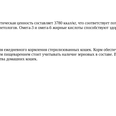
ическая ценность составляет 3780 ккал/кг, что соответствует 
етологов. Омега-3 и омега-6 жирные кислоты способствуют здо
ть для ежедневного кормления стерилизованных кошек. Корм обес
ым пищеварением стоит учитывать наличие зерновых в составе. 
ства домашних кошек.