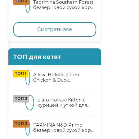
ТОП 3
Taormina Southern Forest
лососем
беззерновой сухой корм
для стерилизованных
кошек с индейкой,
ягодами и овощами
Смотреть все
ТОП для котят
ТОП 1
Alleva Holistic Kitten
Chicken & Duck
беззерновой корм для
котят с курицей, уткой,
алоэ вера и женьшенем
ТОП 2
Elato Holistic Kitten с
курицей и уткой для
котят
ТОП 3
FARMINA N&D Prime
беззерновой сухой корм
для котят, беременных и