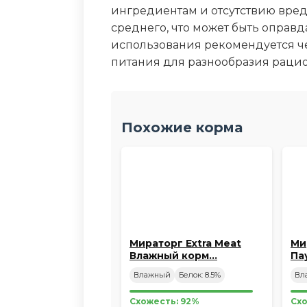
ингредиентам и отсутствию вред
среднего, что может быть оправд
использования рекомендуется ч
питания для разнообразия раци
Похожие корма
Мираторг Extra Meat
Ми
Влажный корм…
Па
Влажный
Белок: 8.5%
Вл
Схожесть: 92%
Схо