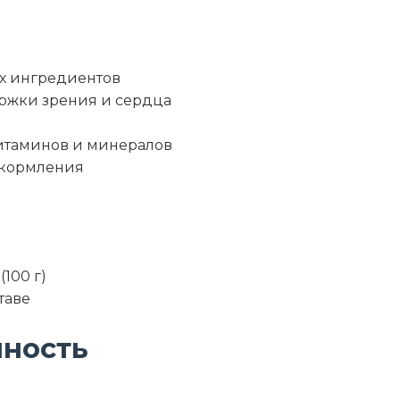
х ингредиентов
ржки зрения и сердца
итаминов и минералов
 кормления
100 г)
таве
нность