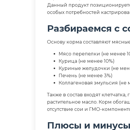
Дополнительные ин
Данный продукт позиционируется
особых потребностей кастрирова
таурин, витамины A, D3, E, груп
Разбираемся с с
Пищевая ценность
Основу корма составляют мясные
Белок (%)
Мясо перепелки (не менее 1
Жир (%)
Курица (не менее 10%)
Куриные желудочки (не мен
Клетчатка (%)
Печень (не менее 3%)
Коллагеновая эмульсия (не 
Зола (%)
Также в состав входят клетчатка
растительное масло. Корм обога
Влага (%)
отсутствие сои и ГМО-компонент
Калорийность (ккал/100г)
Плюсы и минус