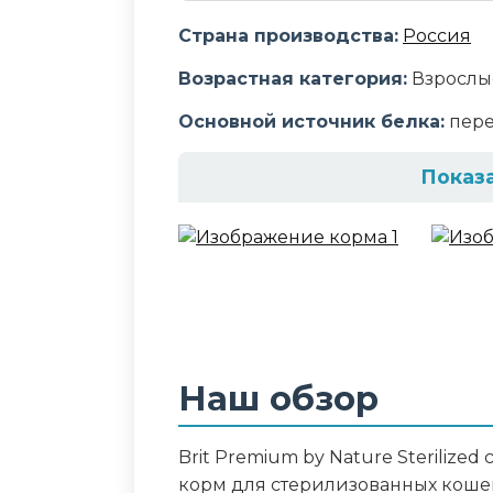
Страна производства:
Россия
Возрастная категория:
Взрослы
Основной источник белка:
пере
Показ
Состав корма
мясо и субпродукты (в т.ч. мяс
15%, коллаген 5%, печень 3%), к
растительное масло, витамины,
Аналитический сост
Наш обзор
белок 7.1%, жир 5.9%, клетчатка 1.
аргинин 0.1%
Brit Premium by Nature Steriliz
корм для стерилизованных коше