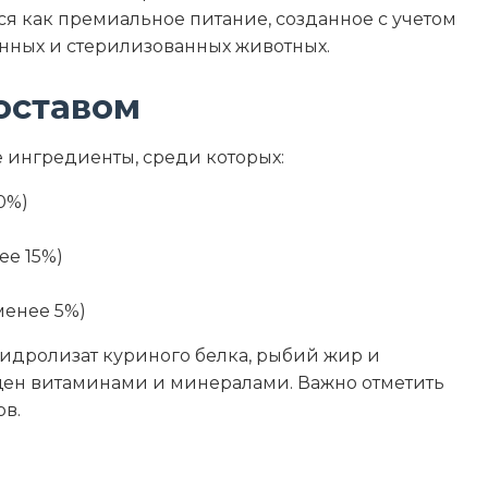
гредиенты
 как премиальное питание, созданное с учетом
нных и стерилизованных животных.
пы B, минералы
оставом
 ингредиенты, среди которых:
7.1
0%)
5.9
ее 15%)
1.1
менее 5%)
1.9
, гидролизат куриного белка, рыбий жир и
щен витаминами и минералами. Важно отметить
80
ов.
95
ы