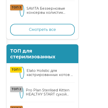
кошек
ТОП 3
SAVITA Беззерновые
консервы холистик
класса для котят и кошек
с нежным кроликом
Смотреть все
ТОП для
стерилизованных
ТОП 1
Elato Holistic для
кастрированных котов и
стерилизованных кошек
с курицей и уткой
ТОП 2
Pro Plan Sterilised Kitten
HEALTHY START сухой
корм для
стерилизованных котят
от 3 до 12 месяцев с