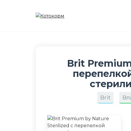
Перейти
к
содержанию
Brit Premium 
перепелко
стерил
Brit
Вл