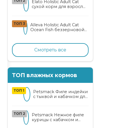
ТОП 2
Elato Holistic Adult Cat
сухой корм для взрослых
кошек с ягненком и
олениной
ТОП 3
Alleva Holistic Adult Cat
Ocean Fish беззерновой
корм для взрослых
кошек с океанической
рыбой, коноплей и алоэ
вера
Смотреть все
ТОП влажных кормов
ТОП 1
Petsmack Филе индейки
с тыквой и кабачком для
кошек
ТОП 2
Petsmack Нежное филе
курицы с кабачком и
шпинатом для взрослых