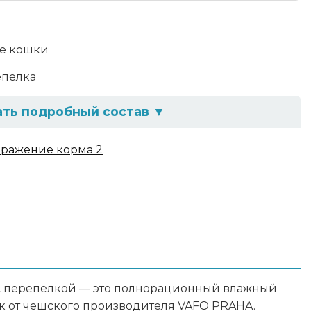
е кошки
пелка
ать подробный состав
▼
о перепелки 10%, курица 10%, желудки куриные
летчатка, гидролизат белка, рыбий жир,
 минералы
ав
1%, зола 1.9%, влага 80%, таурин 0.1%, холин 0.1%,
ed с перепелкой — это полнорационный влажный
к от чешского производителя VAFO PRAHA.