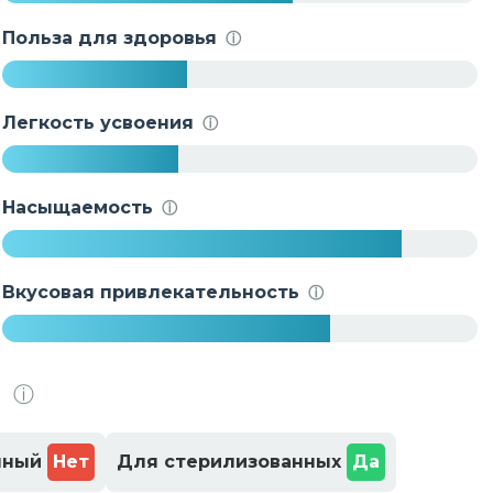
6
1
Польза для здоровья
ⓘ
%
3
9
Легкость усвоения
ⓘ
%
3
7
Насыщаемость
ⓘ
%
8
4
Вкусовая привлекательность
ⓘ
%
6
9
.
ⓘ
%
нный
Нет
Для стерилизованных
Да