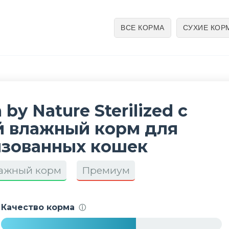
ВСЕ КОРМА
СУХИЕ КОР
by Nature Sterilized с
й влажный корм для
изованных кошек
ажный корм
Премиум
Качество корма
ⓘ