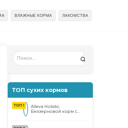
МА
ВЛАЖНЫЕ КОРМА
ЛАКОМСТВА
Search
for:
ТОП сухих кормов
ТОП 1
Alleva Holistic
Беззерновой корм с
курицей и уткой для
взрослых кошек с алоэ
вера и женьшенем