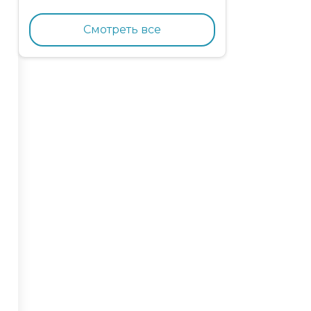
кормящих кошек с
курицей и гранатом
Смотреть все