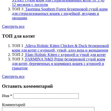
START сухой корм для стерилизованных котят от 3 до
12 месяцев с лососем
ТОП 3
Taormina Southern Forest беззерновой сухой корм
для стерилизованных кошек с индейкой, ягодами и
овощами
Смотреть все
ТОП для котят
ТОП 1
Alleva Holistic Kitten Chicken & Duck беззерновой
корм для котят с курицей, уткой, алоэ вера и женьшенем
ТОП 2
Elato Holistic Kitten с курицей и уткой для котят
ТОП 3
FARMINA N&D Prime беззерновой сухой корм
для котят, беременных и кормящих кошек с курицей и
гранатом
Смотреть все
Оставить комментарий
Имя
*
Комментарий