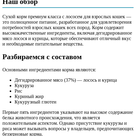
Наш обзор
жир куриный, глютен кукурузный, гидролизованная и
дегидратированная печень 2,5%, свекольная пульпа, яблоки,
дрожжи, витаминно-минеральный комплекс, таурин,
Сухой корм премиум класса с лососем для взрослых кошек —
топинамбур, клюква, антиокислитель, экстракт юкки
это полноценное питание, разработанное для удовлетворения
Шидигера, экстракт розмарина
потребностей взрослых кошек всех пород. Корм содержит
высококачественные ингредиенты, включая дегидрированное
Аналитический состав
мясо лосося и курицы, которые обеспечивают отличный вкус
и необходимые питательные вещества.
белок 32%, жир 14%, клетчатка 1,2%, зола 6,8%, кальций
1,7%, фосфор 1,0%
Разбираемся с составом
Дополнительные ингредиенты
Основными ингредиентами корма являются:
таурин, пребиотики (маннанолигосахариды,
Дегидрированное мясо (37%) — лосось и курица
фруктоолигосахариды), экстракт юкки Шидигера, экстракт
Кукуруза
розмарина
Рис
Куриный жир
Пищевая ценность
Кукурузный глютен
Белок (%)
32
Первые пять ингредиентов указывают на высокое содержание
белка животного происхождения, что является
Жир (%)
14
положительным аспектом. Однако присутствие кукурузы и
Клетчатка (%)
1.2
риса может вызывать вопросы у владельцев, предпочитающих
Зола (%)
6.8
беззерновые корма.