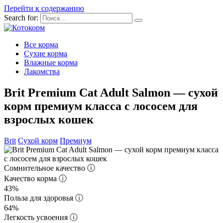
Перейти к содержанию
Search for:
Все корма
Сухие корма
Влажные корма
Лакомства
Brit Premium Cat Adult Salmon — сухой
корм премиум класса с лососем для
взрослых кошек
Brit
Сухой корм
Премиум
Сомнительное качество
ⓘ
Качество корма
ⓘ
43%
Польза для здоровья
ⓘ
64%
Легкость усвоения
ⓘ