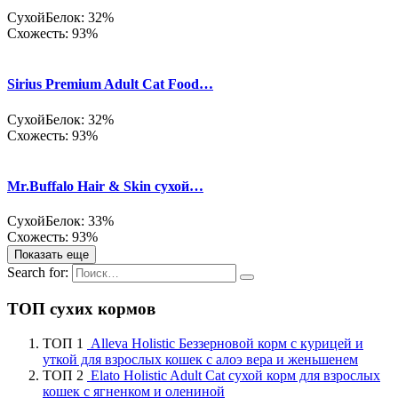
Сухой
Белок: 32%
Схожесть: 93%
Sirius Premium Adult Cat Food…
Сухой
Белок: 32%
Схожесть: 93%
Mr.Buffalo Hair & Skin сухой…
Сухой
Белок: 33%
Схожесть: 93%
Показать еще
Search for:
ТОП сухих кормов
ТОП 1
Alleva Holistic Беззерновой корм с курицей и
уткой для взрослых кошек с алоэ вера и женьшенем
ТОП 2
Elato Holistic Adult Cat сухой корм для взрослых
кошек с ягненком и олениной