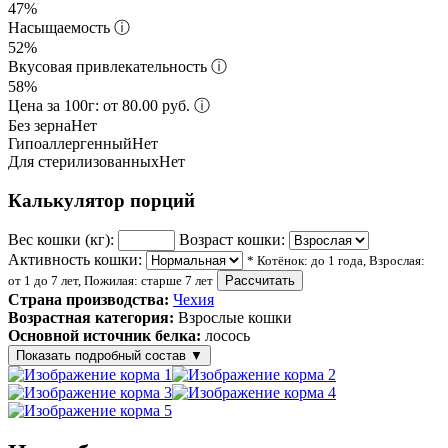
47%
Насыщаемость
ⓘ
52%
Вкусовая привлекательность
ⓘ
58%
Цена за 100г: от 80.00 руб.
ⓘ
Без зерна
Нет
Гипоаллергенный
Нет
Для стерилизованных
Нет
Калькулятор порций
Вес кошки (кг):
Возраст кошки:
Активность кошки:
* Котёнок: до 1 года, Взрослая:
от 1 до 7 лет, Пожилая: старше 7 лет
Рассчитать
Страна производства:
Чехия
Возрастная категория:
Взрослые кошки
Основной источник белка:
лосось
Показать подробный состав
▼
Состав корма
дегидрированное мясо 37% (лосось, курица), кукуруза, рис,