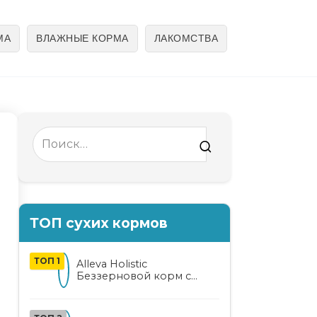
МА
ВЛАЖНЫЕ КОРМА
ЛАКОМСТВА
Search
for:
ТОП сухих кормов
ТОП 1
Alleva Holistic
Беззерновой корм с
курицей и уткой для
взрослых кошек с алоэ
вера и женьшенем