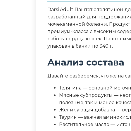
Darsi Adult Паштет с телятиной 
Пищевая ценность
разработанный для поддержани
мочекаменной болезни. Продукт
Белок (%)
премиум-класса с высоким содер
работы сердца кошек. Паштет им
Жир (%)
упакован в банки по 340 г.
Зола (%)
Анализ состава
Влага (%)
Давайте разберемся, что же на с
Калорийность (ккал/100г)
Телятина — основной источ
Мясные субпродукты — неоп
полезные, так и менее каче
Желирующая добавка — веро
Таурин — важная аминокисл
Растительное масло — исто