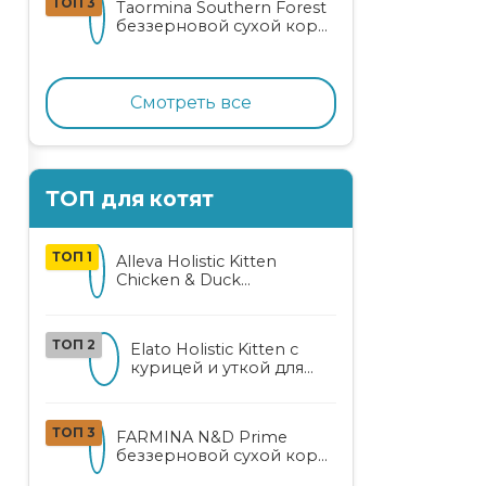
ТОП 3
Taormina Southern Forest
лососем
беззерновой сухой корм
для стерилизованных
кошек с индейкой,
ягодами и овощами
Смотреть все
ТОП для котят
ТОП 1
Alleva Holistic Kitten
Chicken & Duck
беззерновой корм для
котят с курицей, уткой,
алоэ вера и женьшенем
ТОП 2
Elato Holistic Kitten с
курицей и уткой для
котят
ТОП 3
FARMINA N&D Prime
беззерновой сухой корм
для котят, беременных и