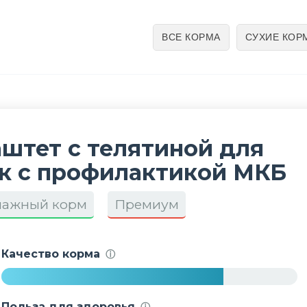
ВСЕ КОРМА
СУХИЕ КОР
Паштет с телятиной для
к с профилактикой МКБ
лажный корм
Премиум
Качество корма
ⓘ
7
5
Польза для здоровья
ⓘ