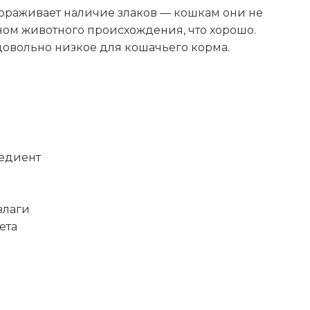
стораживает наличие злаков — кошкам они не
ном животного происхождения, что хорошо.
довольно низкое для кошачьего корма.
ы
редиент
влаги
ета