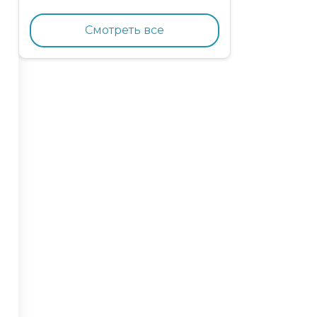
кормящих кошек с
курицей и гранатом
Смотреть все