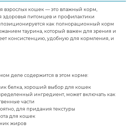
для взрослых кошек — это влажный корм,
я здоровья питомцев и профилактики
 позиционируется как полнорационный корм
11
жанием таурина, который важен для зрения и
еет консистенцию, удобную для кормления, и
9
2
82
амом деле содержится в этом корме:
125
ник белка, хороший выбор для кошек
ределенный ингредиент, может включать как
ственные части
ятно, для придания текстуры
ота для кошек
чник жиров