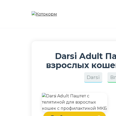
Перейти
к
содержанию
Darsi Adult 
взрослых коше
Darsi
В