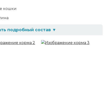
е кошки
тина
ать подробный состав
▼
 желирующая добавка, таурин, растительное
ав
 сырой жир - не более 9,0%, сырая зола не более
н 0,2г
гредиенты