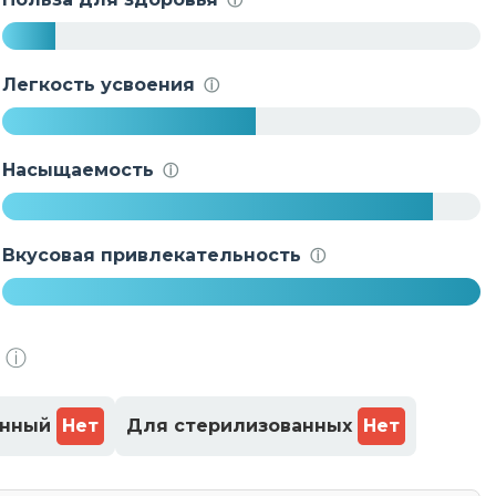
%
1
1
Легкость усвоения
ⓘ
%
5
3
Насыщаемость
ⓘ
%
9
0
Вкусовая привлекательность
ⓘ
%
1
0
ⓘ
0
%
енный
Нет
Для стерилизованных
Нет