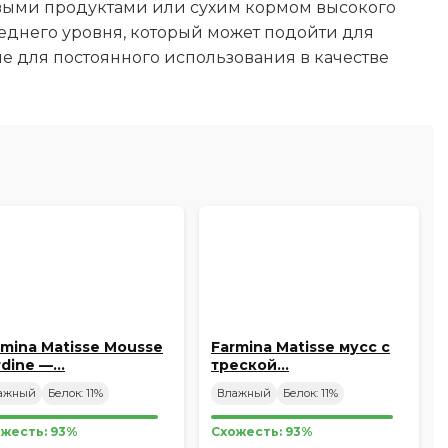
ковыми продуктами или сухим кормом высокого
среднего уровня, который может подойти для
е для постоянного использования в качестве
rmina Matisse Mousse
Farmina Matisse мусс с
rdine —…
треской…
ажный
Белок: 11%
Влажный
Белок: 11%
жесть: 93%
Схожесть: 93%