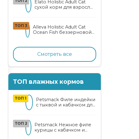
ТОП 2
Elato Holistic Adult Cat
сухой корм для взрослых
кошек с ягненком и
олениной
ТОП 3
Alleva Holistic Adult Cat
Ocean Fish беззерновой
корм для взрослых
кошек с океанической
рыбой, коноплей и алоэ
вера
Смотреть все
ТОП влажных кормов
ТОП 1
Petsmack Филе индейки
с тыквой и кабачком для
кошек
ТОП 2
Petsmack Нежное филе
курицы с кабачком и
шпинатом для взрослых