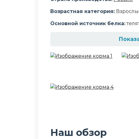
Возрастная категория:
Взрослы
Основной источник белка:
теля
Показ
Состав корма
телятина, субпродукты мясные,
масло, злаки, соль, вода
Аналитический сост
сырой протеин - не менее 11,0%,
2,0%, влага – не более 82%, таури
Дополнительные ин
Наш обзор
таурин, витамин Е