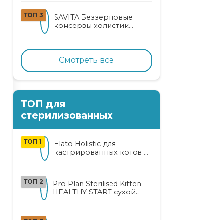
кошек
ТОП 3
SAVITA Беззерновые
консервы холистик
класса для котят и кошек
с нежным кроликом
Смотреть все
ТОП для
стерилизованных
ТОП 1
Elato Holistic для
кастрированных котов и
стерилизованных кошек
с курицей и уткой
ТОП 2
Pro Plan Sterilised Kitten
HEALTHY START сухой
корм для
стерилизованных котят
от 3 до 12 месяцев с