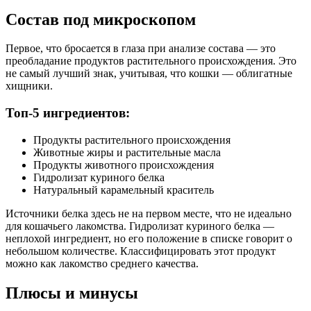
Белок 31%, жир 21%, зола 7%, клетчатка 1%, влага 10%,
Состав под микроскопом
витамин А не менее 780 МЕ, витамин Е не менее 6,5 мг
Дополнительные ингредиенты
Первое, что бросается в глаза при анализе состава — это
преобладание продуктов растительного происхождения. Это
не самый лучший знак, учитывая, что кошки — облигатные
таурин, витамины А и Е, антиоксиданты
хищники.
Пищевая ценность
Топ-5 ингредиентов:
Белок (%)
31
Продукты растительного происхождения
Жир (%)
21
Животные жиры и растительные масла
Клетчатка (%)
1
Продукты животного происхождения
Зола (%)
7
Гидролизат куриного белка
Натуральный карамельный краситель
Влага (%)
10
Калорийность (ккал/100г)
412
Источники белка здесь не на первом месте, что не идеально
для кошачьего лакомства. Гидролизат куриного белка —
неплохой ингредиент, но его положение в списке говорит о
небольшом количестве. Классифицировать этот продукт
можно как лакомство среднего качества.
Плюсы и минусы