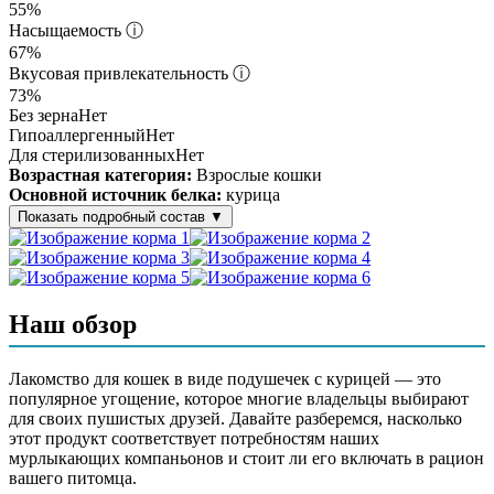
55%
Насыщаемость
ⓘ
67%
Вкусовая привлекательность
ⓘ
73%
Без зерна
Нет
Гипоаллергенный
Нет
Для стерилизованных
Нет
Возрастная категория:
Взрослые кошки
Основной источник белка:
курица
Показать подробный состав
▼
Состав корма
Продукты растительного происхождения, животные жиры и
Наш обзор
растительные масла (в том числе подсолнечное масло),
продукты животного происхождения (в том числе из курицы),
гидролизат куриного белка, натуральный карамельный
Лакомство для кошек в виде подушечек с курицей — это
краситель, минеральные вещества, пивные дрожжи,
популярное угощение, которое многие владельцы выбирают
аминокислоты (в том числе таурин), витамины,
для своих пушистых друзей. Давайте разберемся, насколько
антиоксиданты
этот продукт соответствует потребностям наших
мурлыкающих компаньонов и стоит ли его включать в рацион
Аналитический состав
вашего питомца.