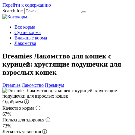
Перейти к содержанию
Search for:
Все корма
Сухие корма
Влажные корма
Лакомства
Dreamies Лакомство для кошек с
курицей: хрустящие подушечки для
взрослых кошек
Dreamies
Лакомство
Премиум
Одобряем
ⓘ
Качество корма
ⓘ
67%
Польза для здоровья
ⓘ
73%
Легкость усвоения
ⓘ