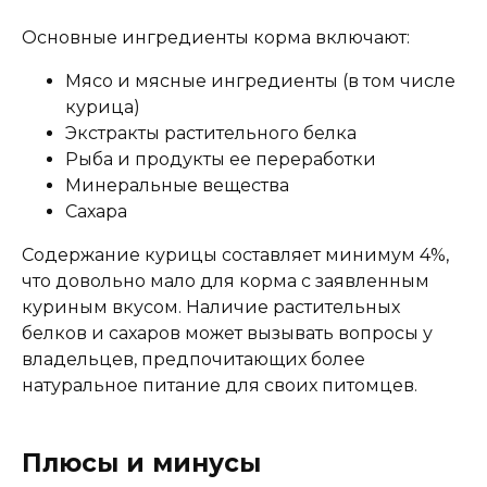
Омега-6 жирные кислоты, витамины А, D3, E,
таурин
Основные ингредиенты корма включают:
Мясо и мясные ингредиенты (в том числе
Пищевая ценность
курица)
Экстракты растительного белка
Белок (%)
11.5
Рыба и продукты ее переработки
Жир (%)
2.5
Минеральные вещества
Клетчатка (%)
0.05
Сахара
Зола (%)
2.5
Содержание курицы составляет минимум 4%,
Влага (%)
82
что довольно мало для корма с заявленным
Калорийность (ккал/100г)
75
куриным вкусом. Наличие растительных
белков и сахаров может вызывать вопросы у
владельцев, предпочитающих более
натуральное питание для своих питомцев.
Плюсы и минусы