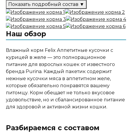
Показать подробный состав
▼
Состав корма
Мясо и мясные ингредиенты (включая
Наш обзор
курицу), экстракты растительного белка, рыба и
продукты ее переработки, аминокислоты,
загустители, минеральные вещества, сахара,
Влажный корм Felix Аппетитные кусочки с
витамины
курицей в желе — это полнорационное
питание для взрослых кошек от известного
бренда Purina. Каждый пакетик содержит
Аналитический состав
нежные кусочки мяса в аппетитном желе,
которые обязательно понравятся вашему
Белок 11.5%, жир 2.5%, сырая зола 2.5%, сырая
питомцу. Корм обещает не только вкусовое
клетчатка 0.05%, влага 82%, омега-6 жирные
удовольствие, но и сбалансированное питание
кислоты 0.4%
для здоровой и активной жизни кошки.
Дополнительные ингредиенты
Разбираемся с составом