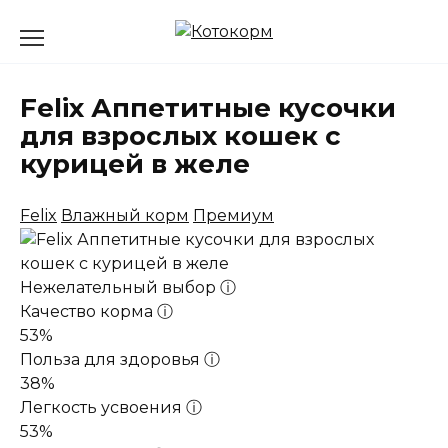
Перейти
к
содержанию
Felix Аппетитные кусочки
для взрослых кошек с
курицей в желе
Felix
Влажный корм
Премиум
Нежелательный выбор
ⓘ
Качество корма
ⓘ
53%
Польза для здоровья
ⓘ
38%
Легкость усвоения
ⓘ
53%