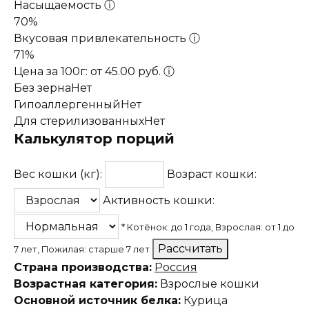
Насыщаемость
ⓘ
70%
Вкусовая привлекательность
ⓘ
71%
Цена за 100г: от 45.00 руб.
ⓘ
Без зерна
Нет
Гипоаллергенный
Нет
Для стерилизованных
Нет
Калькулятор порций
Вес кошки (кг):
Возраст кошки:
Активность кошки:
* Котёнок: до 1 года, Взрослая: от 1 до
Рассчитать
7 лет, Пожилая: старше 7 лет
Страна производства:
Россия
Возрастная категория:
Взрослые кошки
Основной источник белка:
Курица