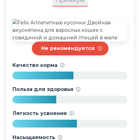
Премиум
Не рекомендуется
ⓘ
Качество корма
ⓘ
5
3
Польза для здоровья
ⓘ
%
3
8
Легкость усвоения
ⓘ
%
5
6
Насыщаемость
ⓘ