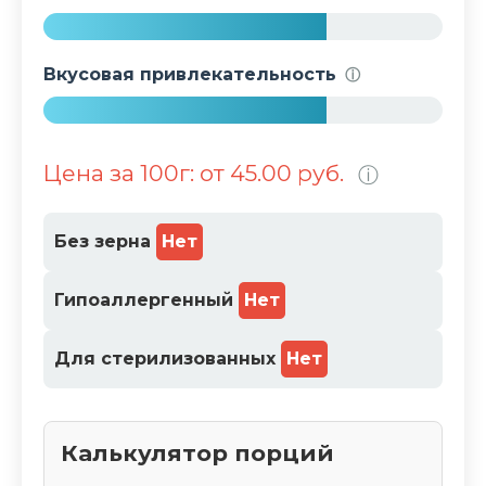
%
7
1
Вкусовая привлекательность
ⓘ
%
7
1
Цена за 100г: от 45.00 руб.
ⓘ
%
Без зерна
Нет
Гипоаллергенный
Нет
Для стерилизованных
Нет
Калькулятор порций