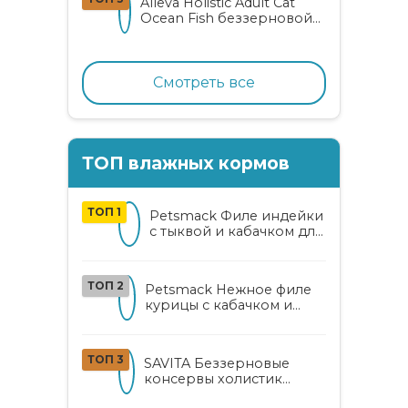
Alleva Holistic Adult Cat
Ocean Fish беззерновой
корм для взрослых
кошек с океанической
рыбой, коноплей и алоэ
вера
Смотреть все
ТОП влажных кормов
ТОП 1
Petsmack Филе индейки
с тыквой и кабачком для
кошек
ТОП 2
Petsmack Нежное филе
курицы с кабачком и
шпинатом для взрослых
кошек
ТОП 3
SAVITA Беззерновые
консервы холистик
класса для котят и кошек