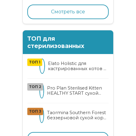
с нежным кроликом
Смотреть все
ТОП для
стерилизованных
ТОП 1
Elato Holistic для
кастрированных котов и
стерилизованных кошек
с курицей и уткой
ТОП 2
Pro Plan Sterilised Kitten
HEALTHY START сухой
корм для
стерилизованных котят
от 3 до 12 месяцев с
ТОП 3
Taormina Southern Forest
лососем
беззерновой сухой корм
для стерилизованных
кошек с индейкой,
ягодами и овощами