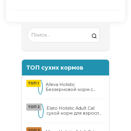
Search
for:
ТОП сухих кормов
ТОП 1
Alleva Holistic
Беззерновой корм с
курицей и уткой для
взрослых кошек с алоэ
вера и женьшенем
ТОП 2
Elato Holistic Adult Cat
сухой корм для взрослых
кошек с ягненком и
олениной
ТОП 3