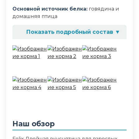
Основной источник белка:
говядина и
домашняя птица
Показать подробный состав
▼
Состав корма
мясо и продукты его переработки (из
которых говядина 4%, птица 4%),
экстракты растительного белка, рыба и
продукты ее переработки,
минеральные вещества, сахара,
красители, аминокислоты, загустители,
витамины
Аналитический состав
Наш обзор
влажность 82.0%, белок 11.5%, жир 2.5%,
сырая зола 2.5%, сырая клетчатка 0.1%,
Felix Двойная вкуснятина для взрослых