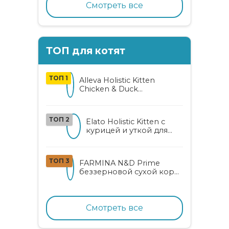
Смотреть все
ТОП для котят
ТОП 1
Alleva Holistic Kitten
Chicken & Duck
беззерновой корм для
котят с курицей, уткой,
алоэ вера и женьшенем
ТОП 2
Elato Holistic Kitten с
курицей и уткой для
котят
ТОП 3
FARMINA N&D Prime
беззерновой сухой корм
для котят, беременных и
кормящих кошек с
курицей и гранатом
Смотреть все