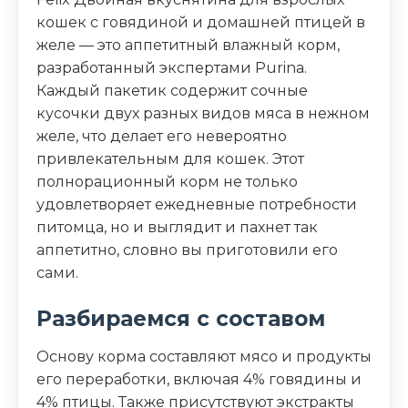
линолевая кислота (Омега-6) 0.4%
кошек с говядиной и домашней птицей в
желе — это аппетитный влажный корм,
Дополнительные ингредиенты
разработанный экспертами Purina.
Каждый пакетик содержит сочные
таурин, витамины A, D3, E, железо, йод,
медь, марганец, цинк
кусочки двух разных видов мяса в нежном
желе, что делает его невероятно
Пищевая ценность
привлекательным для кошек. Этот
полнорационный корм не только
Белок (%)
11.5
удовлетворяет ежедневные потребности
питомца, но и выглядит и пахнет так
Жир (%)
2.5
аппетитно, словно вы приготовили его
сами.
Клетчатка (%)
0.1
Разбираемся с составом
Зола (%)
2.5
Основу корма составляют мясо и продукты
его переработки, включая 4% говядины и
Влага (%)
82
4% птицы. Также присутствуют экстракты