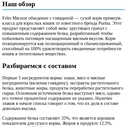
Наш обзор
Злаки, мясо и мясные ингредиенты (включая говядину),
экстракты растительного белка, животные жиры, продукты
Felix Мясное объедение с говядиной — сухой корм премиум-
переработки растительного сырья, дрожжи, консерванты,
класса для взрослых кошек от известного бренда Purina. Этот
минеральные вещества, аминокислоты, красители, витамины,
продукт представляет собой микс хрустящих гранул с
антиоксиданты
повышенным содержанием белка, разработанный чтобы
побаловать питомцев насыщенным мясным вкусом. Корм
Аналитический состав
позиционируется как полнорационный и сбалансированный,
способный на 100% удовлетворить ежедневные потребности
Белок 35.0%, жир 12.5%, зола 7.0%, клетчатка 2.5%, таурин
кошек в питательных веществах.
0.1%, незаменимые жирные кислоты 2.0%
Разбираемся с составом
Дополнительные ингредиенты
Первые 5 ингредиентов корма: злаки, мясо и мясные
таурин, незаменимые жирные кислоты, витамины А, D3, E,
ингредиенты (включая говядину), экстракты растительного
железо, йод, медь, марганец, цинк, селен
белка, животные жиры, продукты переработки растительного
сырья. Основным источником белка выступает мясо, однако
Пищевая ценность
его точное процентное содержание не указано. Наличие
злаков в начале списка говорит о том, что их доля в составе
Белок (%)
35
довольно высока.
Жир (%)
12.5
Содержание белка составляет 35%, что является хорошим
Клетчатка (%)
2.5
показателем для сухого корма. Жиров в продукте 12,5%,
Зола (%)
7