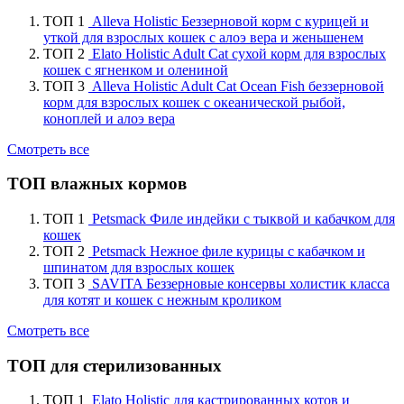
ТОП 1
Alleva Holistic Беззерновой корм с курицей и
уткой для взрослых кошек с алоэ вера и женьшенем
ТОП 2
Elato Holistic Adult Cat сухой корм для взрослых
кошек с ягненком и олениной
ТОП 3
Alleva Holistic Adult Cat Ocean Fish беззерновой
корм для взрослых кошек с океанической рыбой,
коноплей и алоэ вера
Смотреть все
ТОП влажных кормов
ТОП 1
Petsmack Филе индейки с тыквой и кабачком для
кошек
ТОП 2
Petsmack Нежное филе курицы с кабачком и
шпинатом для взрослых кошек
ТОП 3
SAVITA Беззерновые консервы холистик класса
для котят и кошек с нежным кроликом
Смотреть все
ТОП для стерилизованных
ТОП 1
Elato Holistic для кастрированных котов и