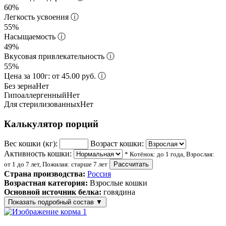
60%
Легкость усвоения
ⓘ
55%
Насыщаемость
ⓘ
49%
Вкусовая привлекательность
ⓘ
55%
Цена за 100г: от 45.00 руб.
ⓘ
Без зерна
Нет
Гипоаллергенный
Нет
Для стерилизованных
Нет
Калькулятор порций
Вес кошки (кг):
Возраст кошки:
Активность кошки:
* Котёнок: до 1 года, Взрослая:
от 1 до 7 лет, Пожилая: старше 7 лет
Рассчитать
Страна производства:
Россия
Возрастная категория:
Взрослые кошки
Основной источник белка:
говядина
Показать подробный состав
▼
Состав корма