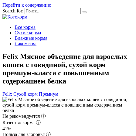
Перейти к содержанию
Search for:
Все корма
Сухие корма
Влажные корма
Лакомства
Felix Мясное объедение для взрослых
кошек с говядиной, сухой корм
премиум-класса с повышенным
содержанием белка
Felix
Сухой корм
Премиум
Не рекомендуется
ⓘ
Качество корма
ⓘ
41%
Польза для здоровья
ⓘ