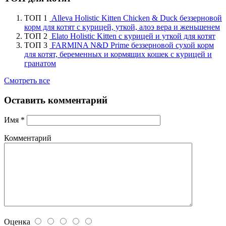
ТОП 1
Alleva Holistic Kitten Chicken & Duck беззерновой
корм для котят с курицей, уткой, алоэ вера и женьшенем
ТОП 2
Elato Holistic Kitten с курицей и уткой для котят
ТОП 3
FARMINA N&D Prime беззерновой сухой корм
для котят, беременных и кормящих кошек с курицей и
гранатом
Смотреть все
Оставить комментарий
Имя
*
Комментарий
Оценка