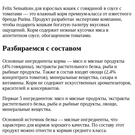
загустители, витамины
Felix Sensations для взрослых кошек с говядиной в соусе с
томатами — это влажный корм премиум-класса от известного
Аналитический состав
бренда Purina. Продукт разработан экспертами компании,
чтобы подарить кошкам богатую палитру вкусовых
белок: 12.5%, жир: 2.5%, клетчатка: 0.05%, зола: 2.5%, влага:
ощущений. Корм содержит нежные кусочки мяса в
80%, омега-6 жирные кислоты: 0.4%
аппетитном соусе, обогащенном томатами.
Дополнительные ингредиенты
Разбираемся с составом
таурин, витамины А, D3, E, минералы
Основные ингредиенты корма — мясо и мясные продукты
(4% говядины), экстракты растительного белка, рыба и
Пищевая ценность
рыбные продукты. Также в состав входят овощи (2,4%
концентрата томатов), минеральные вещества, сахара и
Белок (%)
12.5
витамины. Корм не содержит искусственных ароматизаторов,
Жир (%)
2.5
красителей и консервантов.
Клетчатка (%)
0.05
Первые 5 ингредиентов: мясо и мясные продукты, экстракты
Зола (%)
2.5
растительного белка, рыба и рыбные продукты, овощи,
Влага (%)
80
минеральные вещества.
Калорийность (ккал/100г)
82
Основной источник белка — мясные ингредиенты, что
характерно для кормов хорошего качества. По составу этот
продукт можно отнести к кормам среднего класса.