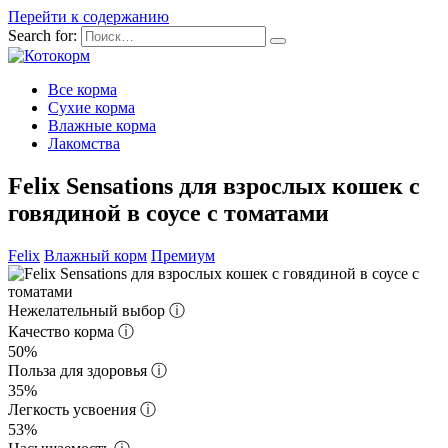
Перейти к содержанию
Search for:
Все корма
Сухие корма
Влажные корма
Лакомства
Felix Sensations для взрослых кошек с
говядиной в соусе с томатами
Felix
Влажный корм
Премиум
Нежелательный выбор
ⓘ
Качество корма
ⓘ
50%
Польза для здоровья
ⓘ
35%
Легкость усвоения
ⓘ
53%