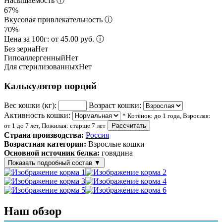
Насыщаемость
ⓘ
67%
Вкусовая привлекательность
ⓘ
70%
Цена за 100г: от 45.00 руб.
ⓘ
Без зерна
Нет
Гипоаллергенный
Нет
Для стерилизованных
Нет
Калькулятор порций
Вес кошки (кг):
Возраст кошки:
Активность кошки:
* Котёнок: до 1 года, Взрослая:
от 1 до 7 лет, Пожилая: старше 7 лет
Рассчитать
Страна производства:
Россия
Возрастная категория:
Взрослые кошки
Основной источник белка:
говядина
Показать подробный состав
▼
Состав корма
мясо и мясные ингредиенты (включая говядину), экстракты
Наш обзор
растительного белка, рыба и продукты ее переработки,
аминокислоты, томат, минеральные вещества, сахара,