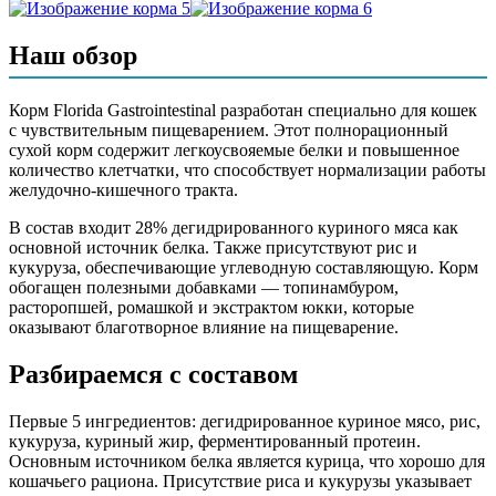
дегидрированное куриное мясо 28%, рис, маис, куриный жир
Наш обзор
(8%), ферментированный протеин, дегидратированные
цельные яйца, натуральная вкусо-ароматическая добавка,
витаминно-минеральный комплекс, рыбий жир, жом свёклы,
Корм Florida Gastrointestinal разработан специально для кошек
DL-метионин (7000 мг/кг), топинамбур (источник
с чувствительным пищеварением. Этот полнорационный
пребиотика), таурин (3000 мг/кг), ромашка, расторопша,
сухой корм содержит легкоусвояемые белки и повышенное
экстракт Юкки Шидигера (500 мг/кг), антиоксидант
количество клетчатки, что способствует нормализации работы
желудочно-кишечного тракта.
Аналитический состав
В состав входит 28% дегидрированного куриного мяса как
Протеин 30%, Жир 15%, Клетчатка 2,4%, Зола 5,5%,
основной источник белка. Также присутствуют рис и
Влажность 7%, Кальций 0,7%, Фосфор 0,6%, Магний 0,06%,
кукуруза, обеспечивающие углеводную составляющую. Корм
Натрий 0,6%, Калий 0,7%, Медь 18 мг/кг, Цинк 160 мг/кг,
обогащен полезными добавками — топинамбуром,
Железо 100 мг/кг, Йод 2,6 мг/кг, Углеводы 40%, Витамин А
расторопшей, ромашкой и экстрактом юкки, которые
21000 МЕ/кг, Витамин D 1500 МЕ/кг, Витамин Е 320 мг/кг,
оказывают благотворное влияние на пищеварение.
Омега-3 0,38%, Омега-6 2,8%
Разбираемся с составом
Дополнительные ингредиенты
Первые 5 ингредиентов: дегидрированное куриное мясо, рис,
топинамбур, ромашка, расторопша, экстракт юкки шидигера,
кукуруза, куриный жир, ферментированный протеин.
таурин, DL-метионин
Основным источником белка является курица, что хорошо для
кошачьего рациона. Присутствие риса и кукурузы указывает
Пищевая ценность