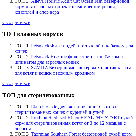
ТОП 3
Alleva Holistic Adult Cat Ocean Fish беззерновой
корм для взрослых кошек с океанической рыбой,
коноплей и алоэ вера
Смотреть все
ТОП влажных кормов
ТОП 1
Petsmack Филе индейки с тыквой и кабачком для
кошек
ТОП 2
Petsmack Нежное филе курицы с кабачком и
шпинатом для взрослых кошек
ТОП 3
SAVITA Беззерновые консервы холистик класса
для котят и кошек с нежным кроликом
Смотреть все
ТОП для стерилизованных
ТОП 1
Elato Holistic для кастрированных котов и
стерилизованных кошек с курицей и уткой
ТОП 2
Pro Plan Sterilised Kitten HEALTHY START сухой
корм для стерилизованных котят от 3 до 12 месяцев с
лососем
ТОП 3
Taormina Southern Forest беззерновой сухой корм