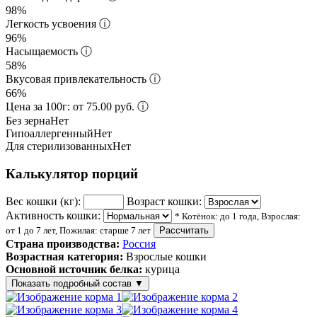
98%
Легкость усвоения
ⓘ
96%
Насыщаемость
ⓘ
58%
Вкусовая привлекательность
ⓘ
66%
Цена за 100г: от 75.00 руб.
ⓘ
Без зерна
Нет
Гипоаллергенный
Нет
Для стерилизованных
Нет
Калькулятор порций
Вес кошки (кг):
Возраст кошки:
Активность кошки:
* Котёнок: до 1 года, Взрослая:
от 1 до 7 лет, Пожилая: старше 7 лет
Рассчитать
Страна производства:
Россия
Возрастная категория:
Взрослые кошки
Основной источник белка:
курица
Показать подробный состав
▼
Состав корма