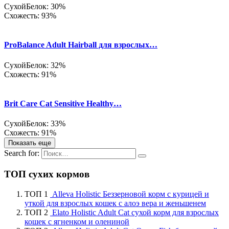
Сухой
Белок: 30%
Схожесть: 93%
ProBalance Adult Hairball для взрослых…
Сухой
Белок: 32%
Схожесть: 91%
Brit Care Cat Sensitive Healthy…
Сухой
Белок: 33%
Схожесть: 91%
Показать еще
Search for:
ТОП сухих кормов
ТОП 1
Alleva Holistic Беззерновой корм с курицей и
уткой для взрослых кошек с алоэ вера и женьшенем
ТОП 2
Elato Holistic Adult Cat сухой корм для взрослых
кошек с ягненком и олениной