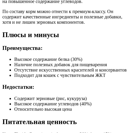
на повышенное содержание углеводов.
Белок (%)
30
По составу корм можно отнести к премиум-классу. Он
содержит качественные ингредиенты и полезные добавки,
Жир (%)
15
хотя и не лишен зерновых компонентов.
Клетчатка (%)
2.4
Зола (%)
5.5
Плюсы и минусы
Влага (%)
7
Калорийность (ккал/100г)
398
Преимущества:
Высокое содержание белка (30%)
Наличие полезных добавок для пищеварения
Отсутствие искусственных красителей и консервантов
Подходит для кошек с чувствительным ЖКТ
Недостатки:
Содержит зерновые (рис, кукуруза)
Высокое содержание углеводов (40%)
Относительно высокая цена
Питательная ценность