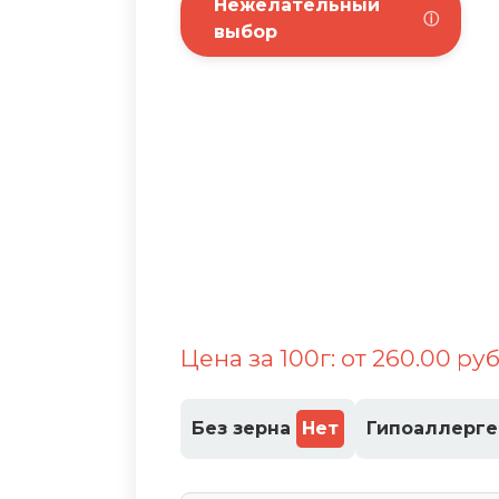
Нежелательный
ⓘ
выбор
Цена за 100г: от 260.00 руб
Без зерна
Нет
Гипоаллерг