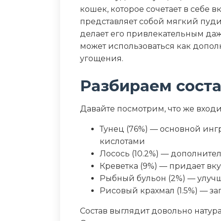
Пищевая ценность
кошек, которое сочетает в себе 
представляет собой мягкий пуди
Белок (%)
делает его привлекательным да
может использоваться как допол
Жир (%)
угощения.
Клетчатка (%)
Разбираем сост
Зола (%)
Давайте посмотрим, что же входит
Влага (%)
Тунец (76%) — основной инг
кислотами
Калорийность (ккал/100г)
Лосось (10.2%) — дополните
Креветка (9%) — придает вку
Рыбный бульон (2%) — улуч
Рисовый крахмал (1.5%) — за
Состав выглядит довольно нату