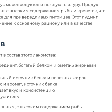
вкус морепродуктов и нежную текстуру. Продукт
нг с высоким содержанием рыбы и креветок, что
6.2
же для привередливых питомцев. Этот пудинг
нение к основному рациону или в качестве
2
0.4
ав
1.2
 в состав этого лакомства:
87
редиент, богатый белком и омега-3 жирными
81
льный источник белка и полезных жиров
с и аромат, источник белка
шает вкус и консистенцию
густитель
ральным, с высоким содержанием рыбы.