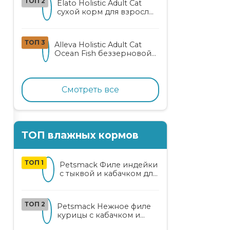
ТОП 2
Elato Holistic Adult Cat
сухой корм для взрослых
кошек с ягненком и
олениной
ТОП 3
Alleva Holistic Adult Cat
Ocean Fish беззерновой
корм для взрослых
кошек с океанической
рыбой, коноплей и алоэ
вера
Смотреть все
ТОП влажных кормов
ТОП 1
Petsmack Филе индейки
с тыквой и кабачком для
кошек
ТОП 2
Petsmack Нежное филе
курицы с кабачком и
шпинатом для взрослых