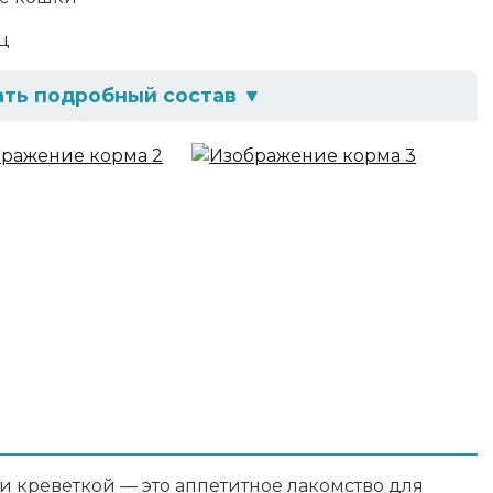
ц
ать подробный состав
▼
ветка - 9.0%, рыбный бульон - 2.0%, рисовый
 витамин Е - 0.3%
ав
ир: 2.0%, Зольность: 1.2%, Влажность: 87.0%,
г/100 г, Таурин: 502 мг/кг
гредиенты
ин Е
м и креветкой — это аппетитное лакомство для