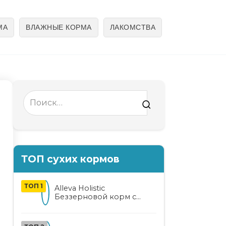
МА
ВЛАЖНЫЕ КОРМА
ЛАКОМСТВА
Search
for:
ТОП сухих кормов
ТОП 1
Alleva Holistic
Беззерновой корм с
курицей и уткой для
взрослых кошек с алоэ
вера и женьшенем