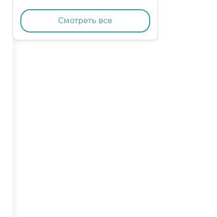
кормящих кошек с
курицей и гранатом
Смотреть все