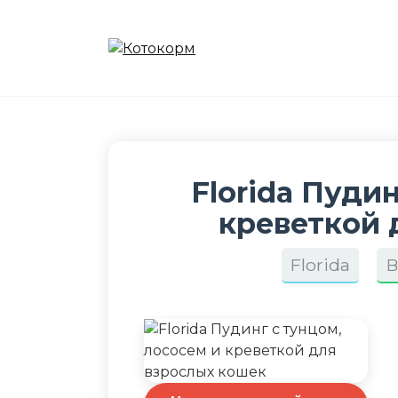
Перейти
к
содержанию
Florida Пуди
креветкой 
Florida
В