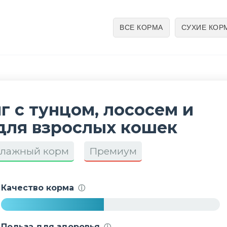
ВСЕ КОРМА
СУХИЕ КОР
нг с тунцом, лососем и
для взрослых кошек
лажный корм
Премиум
Качество корма
ⓘ
4
7
Польза для здоровья
ⓘ