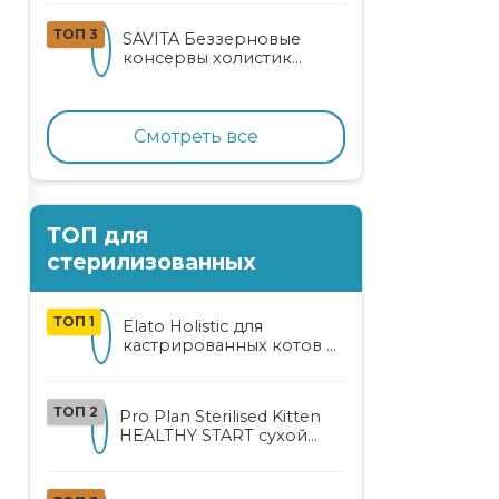
кошек
ТОП 3
SAVITA Беззерновые
консервы холистик
класса для котят и кошек
с нежным кроликом
Смотреть все
ТОП для
стерилизованных
ТОП 1
Elato Holistic для
кастрированных котов и
стерилизованных кошек
с курицей и уткой
ТОП 2
Pro Plan Sterilised Kitten
HEALTHY START сухой
корм для
стерилизованных котят
от 3 до 12 месяцев с