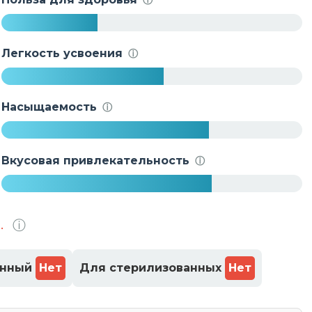
%
3
2
Легкость усвоения
ⓘ
%
5
4
Насыщаемость
ⓘ
%
6
9
Вкусовая привлекательность
ⓘ
%
7
0
.
ⓘ
%
енный
Нет
Для стерилизованных
Нет