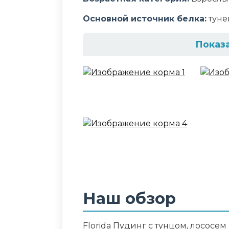
Основной источник белка:
туне
Показ
Состав корма
тунец - 76%, лосось - 10.2%, кре
крахмал - 1.5%, карагинан - 1.0%,
Аналитический сост
Протеин: 6.2%, Клетчатка: 0.4%, Ж
Омега-3: 0.4 г/100 г, Омега-6: 0.2 
Дополнительные ин
Наш обзор
Омега-3, Омега-6, таурин, витам
Florida Пудинг с тунцом, лососе