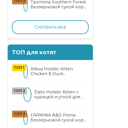
ТОП 3
Taormina Southern Forest
лососем
беззерновой сухой корм
для стерилизованных
кошек с индейкой,
ягодами и овощами
Смотреть все
ТОП для котят
ТОП 1
Alleva Holistic Kitten
Chicken & Duck
беззерновой корм для
котят с курицей, уткой,
алоэ вера и женьшенем
ТОП 2
Elato Holistic Kitten с
курицей и уткой для
котят
ТОП 3
FARMINA N&D Prime
беззерновой сухой корм
для котят, беременных и