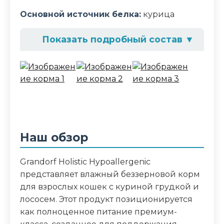
Основной источник белка:
курица
Показать подробный состав
▼
Состав корма
50% куриная грудка, 25% филе лосося,
25% собственный сок
Аналитический состав
белки 17%, жиры 0.1%, клетчатка 1%, зола
Наш обзор
1%, влага 81.8%
Grandorf Holistic Hypoallergenic
Дополнительные ингредиенты
представляет влажный беззерновой корм
для взрослых кошек с куриной грудкой и
лосось
лососем. Этот продукт позиционируется
как полноценное питание премиум-
Пищевая ценность