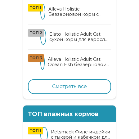
ТОП 1
Alleva Holistic
Беззерновой корм с
курицей и уткой для
взрослых кошек с алоэ
вера и женьшенем
ТОП 2
Elato Holistic Adult Cat
сухой корм для взрослых
кошек с ягненком и
олениной
ТОП 3
Alleva Holistic Adult Cat
Ocean Fish беззерновой
корм для взрослых
кошек с океанической
рыбой, коноплей и алоэ
вера
Смотреть все
ТОП влажных кормов
ТОП 1
Petsmack Филе индейки
с тыквой и кабачком для