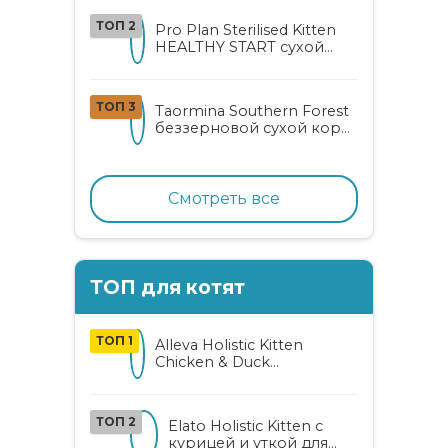
ТОП 2
Pro Plan Sterilised Kitten
HEALTHY START сухой
корм для
стерилизованных котят
от 3 до 12 месяцев с
ТОП 3
Taormina Southern Forest
лососем
беззерновой сухой корм
для стерилизованных
кошек с индейкой,
ягодами и овощами
Смотреть все
ТОП для котят
ТОП 1
Alleva Holistic Kitten
Chicken & Duck
беззерновой корм для
котят с курицей, уткой,
алоэ вера и женьшенем
ТОП 2
Elato Holistic Kitten с
курицей и уткой для