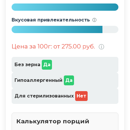
0
%
1
0
Вкусовая привлекательность
ⓘ
0
%
8
5
Цена за 100г: от 275.00 руб.
ⓘ
%
Без зерна
Да
Гипоаллергенный
Да
Для стерилизованных
Нет
Калькулятор порций