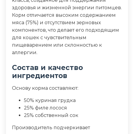
класса, созданное для поддержания
здоровья и жизненной энергии питомцев.
Белок (%)
17
Корм отличается высоким содержанием
мяса (75%) и отсутствием зерновых
Жир (%)
0.1
компонентов, что делает его подходящим
для кошек с чувствительным
Клетчатка (%)
1
пищеварением или склонностью к
аллергии.
Зола (%)
1
Состав и качество
Влага (%)
81.8
ингредиентов
Калорийность (ккал/100г)
76
Основу корма составляют:
50% куриная грудка
25% филе лосося
25% собственный сок
Производитель подчеркивает