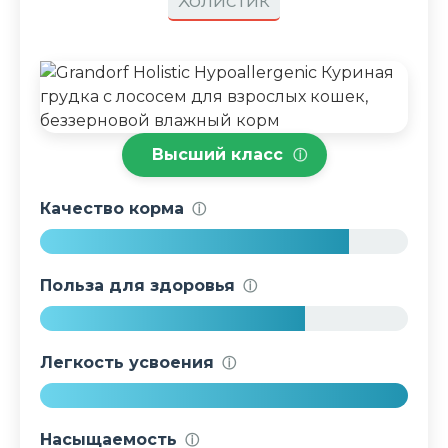
Холистик
Высший класс
ⓘ
Качество корма
ⓘ
8
4
Польза для здоровья
ⓘ
%
7
2
Легкость усвоения
ⓘ
%
1
0
Насыщаемость
ⓘ