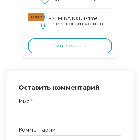
котят
ТОП 3
FARMINA N&D Prime
беззерновой сухой корм
для котят, беременных и
кормящих кошек с
курицей и гранатом
Смотреть все
Оставить комментарий
Имя
*
Комментарий