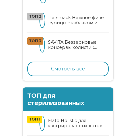
кошек
ТОП 2
Petsmack Нежное филе
курицы с кабачком и
шпинатом для взрослых
кошек
ТОП 3
SAVITA Беззерновые
консервы холистик
класса для котят и кошек
с нежным кроликом
Смотреть все
ТОП для
стерилизованных
ТОП 1
Elato Holistic для
кастрированных котов и
стерилизованных кошек
с курицей и уткой