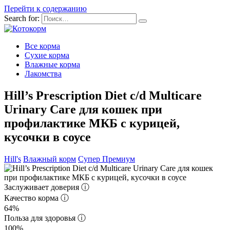
Перейти к содержанию
Search for:
Все корма
Сухие корма
Влажные корма
Лакомства
Hill’s Prescription Diet c/d Multicare
Urinary Care для кошек при
профилактике МКБ с курицей,
кусочки в соусе
Hill's
Влажный корм
Супер Премиум
Заслуживает доверия
ⓘ
Качество корма
ⓘ
64%
Польза для здоровья
ⓘ
100%