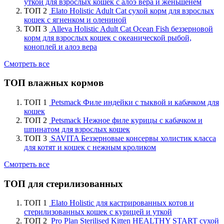
уткой для взрослых кошек с алоэ вера и женьшенем
ТОП 2
Elato Holistic Adult Cat сухой корм для взрослых
кошек с ягненком и олениной
ТОП 3
Alleva Holistic Adult Cat Ocean Fish беззерновой
корм для взрослых кошек с океанической рыбой,
коноплей и алоэ вера
Смотреть все
ТОП влажных кормов
ТОП 1
Petsmack Филе индейки с тыквой и кабачком для
кошек
ТОП 2
Petsmack Нежное филе курицы с кабачком и
шпинатом для взрослых кошек
ТОП 3
SAVITA Беззерновые консервы холистик класса
для котят и кошек с нежным кроликом
Смотреть все
ТОП для стерилизованных
ТОП 1
Elato Holistic для кастрированных котов и
стерилизованных кошек с курицей и уткой
ТОП 2
Pro Plan Sterilised Kitten HEALTHY START сухой