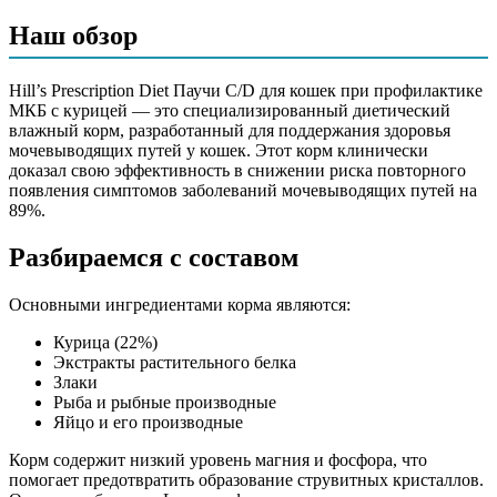
Мясо и продукты животного происхождения (курица 22%),
Наш обзор
экстракты растительного белка, производные растительного
происхождения, злаки, рыба и рыбные производные,
различные сахара, яйцо и его производные, минералы, масла
Hill’s Prescription Diet Паучи C/D для кошек при профилактике
и жиры
МКБ с курицей — это специализированный диетический
влажный корм, разработанный для поддержания здоровья
Аналитический состав
мочевыводящих путей у кошек. Этот корм клинически
доказал свою эффективность в снижении риска повторного
Белок 8,8%, жир 3,9%, сырая клетчатка 0,44%, хлориды 0,19%,
появления симптомов заболеваний мочевыводящих путей на
сера 0,16%, гидроксипролин 0,05%, влага 80,0%, сырая зола
89%.
1,2%, кальций 0,15%, фосфор 0,13%, натрий 0,08%, калий
0,16%, магний 0,01%
Разбираемся с составом
Дополнительные ингредиенты
Основными ингредиентами корма являются:
калия цитрат, калия хлорид, L-цистеин, витамины, минералы
Курица (22%)
Экстракты растительного белка
Пищевая ценность
Злаки
Рыба и рыбные производные
Белок (%)
8.8
Яйцо и его производные
Жир (%)
3.9
Корм содержит низкий уровень магния и фосфора, что
Клетчатка (%)
0.44
помогает предотвратить образование струвитных кристаллов.
Зола (%)
1.2