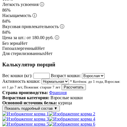
Легкость усвоения
ⓘ
86%
Насыщаемость
ⓘ
84%
Вкусовая привлекательность
ⓘ
84%
Цена за шт.: от 180.00 руб.
ⓘ
Без зерна
Нет
Гипоаллергенный
Нет
Для стерилизованных
Нет
Калькулятор порций
Вес кошки (кг):
Возраст кошки:
Активность кошки:
* Котёнок: до 1 года, Взрослая:
от 1 до 7 лет, Пожилая: старше 7 лет
Рассчитать
Страна производства:
Франция
Возрастная категория:
Взрослые кошки
Основной источник белка:
курица
Показать подробный состав
▼
Состав корма