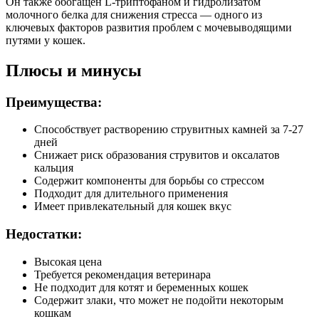
Он также обогащен L-триптофаном и гидролизатом
Влага (%)
80
молочного белка для снижения стресса — одного из
Калорийность (ккал/100г)
84
ключевых факторов развития проблем с мочевыводящими
путями у кошек.
Плюсы и минусы
Преимущества:
Способствует растворению струвитных камней за 7-27
дней
Снижает риск образования струвитов и оксалатов
кальция
Содержит компоненты для борьбы со стрессом
Подходит для длительного применения
Имеет привлекательный для кошек вкус
Недостатки:
Высокая цена
Требуется рекомендация ветеринара
Не подходит для котят и беременных кошек
Содержит злаки, что может не подойти некоторым
кошкам