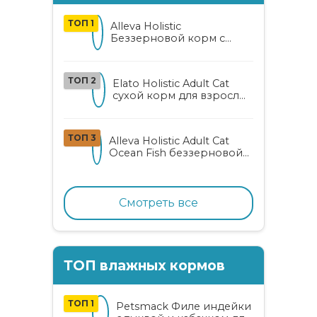
ТОП 1
Alleva Holistic
Беззерновой корм с
курицей и уткой для
взрослых кошек с алоэ
вера и женьшенем
ТОП 2
Elato Holistic Adult Cat
сухой корм для взрослых
кошек с ягненком и
олениной
ТОП 3
Alleva Holistic Adult Cat
Ocean Fish беззерновой
корм для взрослых
кошек с океанической
рыбой, коноплей и алоэ
вера
Смотреть все
ТОП влажных кормов
ТОП 1
Petsmack Филе индейки