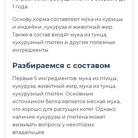
1 года.
Пищевая ценность
Основу корма составляют мука из курицы
и индейки, кукуруза и животный жир.
Белок (%)
37.3
Также в состав входят мука из тунца,
кукурузный глютен и другие полезные
Жир (%)
24.1
ингредиенты.
Клетчатка (%)
1.2
Разбираемся с составом
Зола (%)
7.3
Первые 5 ингредиентов: мука из птицы,
кукуруза, животный жир, мука из тунца,
Калорийность (ккал/100г)
422
кукурузный глютен. Основным
источником белка является мясная мука,
что хорошо для растущих котят. Однако
наличие кукурузы и глютена может
вызывать вопросы у некоторых
владельцев.