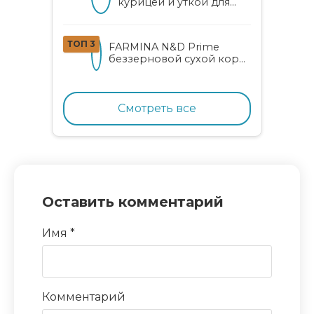
курицей и уткой для
котят
ТОП 3
FARMINA N&D Prime
беззерновой сухой корм
для котят, беременных и
кормящих кошек с
курицей и гранатом
Смотреть все
Оставить комментарий
Имя
*
Комментарий