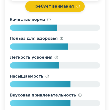
Требует внимания
ⓘ
Качество корма
ⓘ
5
2
Польза для здоровья
ⓘ
%
6
4
Легкость усвоения
ⓘ
%
5
4
Насыщаемость
ⓘ
%
6
7
Вкусовая привлекательность
ⓘ
%
6