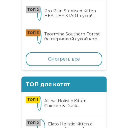
с курицей и уткой
ТОП 2
Pro Plan Sterilised Kitten
HEALTHY START сухой
корм для
стерилизованных котят
от 3 до 12 месяцев с
ТОП 3
Taormina Southern Forest
лососем
беззерновой сухой корм
для стерилизованных
кошек с индейкой,
ягодами и овощами
Смотреть все
ТОП для котят
ТОП 1
Alleva Holistic Kitten
Chicken & Duck
беззерновой корм для
котят с курицей, уткой,
алоэ вера и женьшенем
ТОП 2
Elato Holistic Kitten с