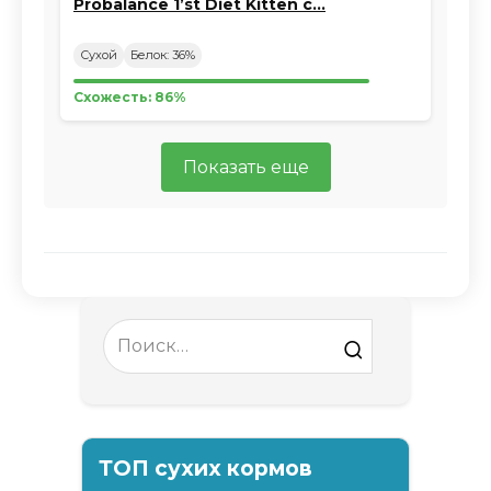
Probalance 1’st Diet Kitten с…
Сухой
Белок: 36%
Схожесть: 86%
Показать еще
Search
for:
ТОП сухих кормов