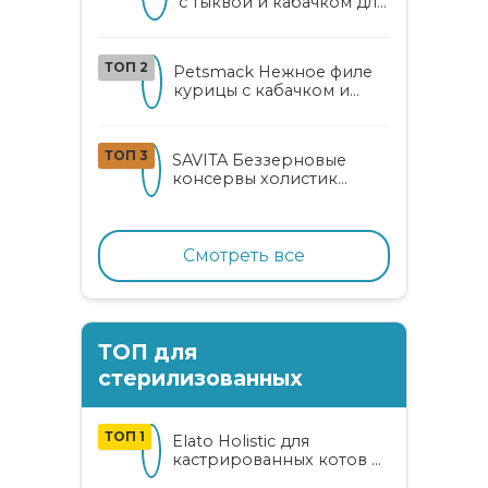
с тыквой и кабачком для
кошек
ТОП 2
Petsmack Нежное филе
курицы с кабачком и
шпинатом для взрослых
кошек
ТОП 3
SAVITA Беззерновые
консервы холистик
класса для котят и кошек
с нежным кроликом
Смотреть все
ТОП для
стерилизованных
ТОП 1
Elato Holistic для
кастрированных котов и
стерилизованных кошек