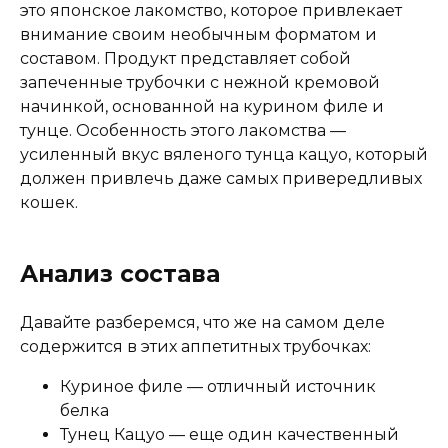
это японское лакомство, которое привлекает
чая, красный ферментированный рис
внимание своим необычным форматом и
составом. Продукт представляет собой
запеченные трубочки с нежной кремовой
Аналитический состав
начинкой, основанной на курином филе и
тунце. Особенность этого лакомства —
белок – не менее 24%, жиры – не менее 4,2%,
усиленный вкус вяленого тунца кацуо, который
клетчатка – не более 0,1%, зола – не более 2%,
должен привлечь даже самых привередливых
влажность – не более 69,5%
кошек.
Дополнительные ингредиенты
Анализ состава
Экстракт зеленого чая, витамин Е
Давайте разберемся, что же на самом деле
содержится в этих аппетитных трубочках:
Пищевая ценность
Куриное филе — отличный источник
Белок (%)
24
белка
Жир (%)
4.2
Тунец Кацуо — еще один качественный