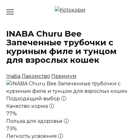
Перейти
к
содержанию
INABA Churu Bee
Запеченные трубочки с
куриным филе и тунцом
для взрослых кошек
Inaba
Лакомство
Премиум
Подходящий выбор
ⓘ
Качество корма
ⓘ
77%
Польза для здоровья
ⓘ
73%
Легкость усвоения
ⓘ