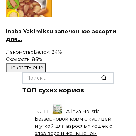
Inaba Yakimiksu запеченное ассорти
для…
Лакомство
Белок: 24%
Схожесть: 86%
Показать еще
Search
for:
ТОП сухих кормов
ТОП 1
Alleva Holistic
Беззерновой корм с курицей
и уткой для взрослых кошек с
алоэ вера и женьшенем