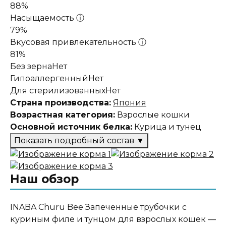
88%
Насыщаемость
ⓘ
79%
Вкусовая привлекательность
ⓘ
81%
Без зерна
Нет
Гипоаллергенный
Нет
Для стерилизованных
Нет
Страна производства:
Япония
Возрастная категория:
Взрослые кошки
Основной источник белка:
Курица и тунец
Показать подробный состав
▼
Состав корма
Наш обзор
куриное филе, тунец Кацуо, кацуобуси,
куриный жир, крахмал, яичный белок, экстракт
курицы, дрожжевой экстракт, агар-агар,
INABA Churu Bee Запеченные трубочки с
казеинат натрия (молочный белок),
куриным филе и тунцом для взрослых кошек —
полисахариды, витамин E, экстракт зеленого