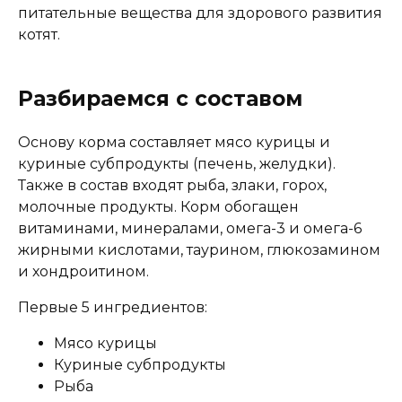
питательные вещества для здорового развития
котят.
Дополнительные ингредиенты
Омега-3 и Омега-6 жирные кислоты, таурин,
Разбираемся с составом
глюкозамин, хондроитин
Основу корма составляет мясо курицы и
куриные субпродукты (печень, желудки).
Пищевая ценность
Также в состав входят рыба, злаки, горох,
молочные продукты. Корм обогащен
Белок (%)
9
витаминами, минералами, омега-3 и омега-6
Жир (%)
4.5
жирными кислотами, таурином, глюкозамином
Клетчатка (%)
0.5
и хондроитином.
Зола (%)
2.5
Первые 5 ингредиентов:
Влага (%)
82
Калорийность (ккал/100г)
80
Мясо курицы
Куриные субпродукты
Рыба