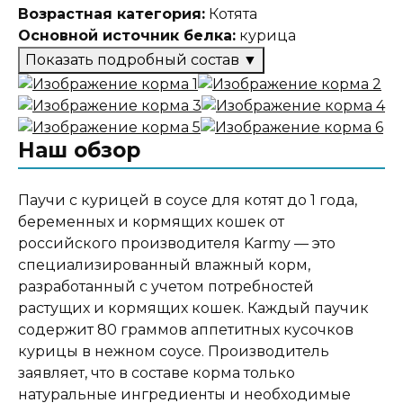
Возрастная категория:
Котята
Основной источник белка:
курица
Показать подробный состав
▼
Состав корма
Мясо курицы, куриные субпродукты (печень,
Наш обзор
желудки), рыба, злаки, горох, молоко и
продукты его переработки, витамины и
минеральные вещества, Омега-3 и Омега-6
Паучи с курицей в соусе для котят до 1 года,
жирные кислоты, таурин, глюкозамин,
беременных и кормящих кошек от
хондроитин
российского производителя Karmy — это
специализированный влажный корм,
разработанный с учетом потребностей
Аналитический состав
растущих и кормящих кошек. Каждый паучик
содержит 80 граммов аппетитных кусочков
Белки - 9%, жиры - 4,5%, зола - 2,5%, клетчатка -
курицы в нежном соусе. Производитель
0,5%, влага - 82%. Витамин А - 180 МЕ, витамин D
заявляет, что в составе корма только
- 18 МЕ, витамин Е - 1,4 МЕ, Е1 железо - 1,8 мг, Е4
натуральные ингредиенты и необходимые
медь - 0,09 мг, Е5 марганец - 0,18 мг