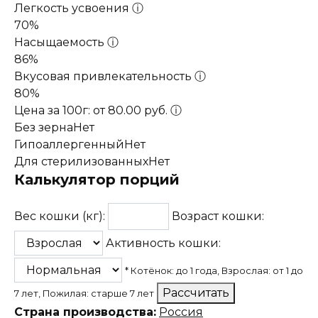
Легкость усвоения
ⓘ
70%
Насыщаемость
ⓘ
86%
Вкусовая привлекательность
ⓘ
80%
Цена за 100г: от 80.00 руб.
ⓘ
Без зерна
Нет
Гипоаллергенный
Нет
Для стерилизованных
Нет
Калькулятор порций
Вес кошки (кг):
Возраст кошки:
Активность кошки:
* Котёнок: до 1 года, Взрослая: от 1 до
Рассчитать
7 лет, Пожилая: старше 7 лет
Страна производства:
Россия