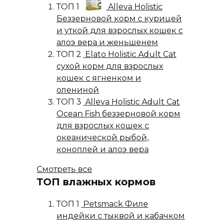
ТОП 1
Alleva Holistic
Беззерновой корм с курицей
и уткой для взрослых кошек с
алоэ вера и женьшенем
ТОП 2
Elato Holistic Adult Cat
сухой корм для взрослых
кошек с ягненком и
олениной
ТОП 3
Alleva Holistic Adult Cat
Ocean Fish беззерновой корм
для взрослых кошек с
океанической рыбой,
коноплей и алоэ вера
Смотреть все
ТОП влажных кормов
ТОП 1
Petsmack Филе
индейки с тыквой и кабачком