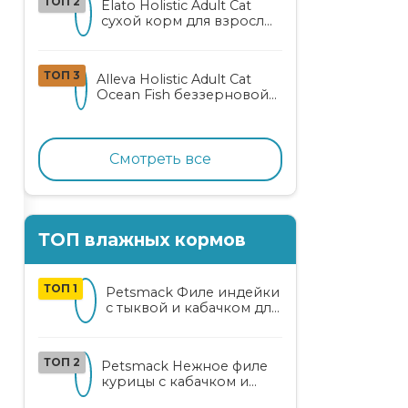
ТОП 2
Elato Holistic Adult Cat
сухой корм для взрослых
кошек с ягненком и
олениной
ТОП 3
Alleva Holistic Adult Cat
Ocean Fish беззерновой
корм для взрослых
кошек с океанической
рыбой, коноплей и алоэ
вера
Смотреть все
ТОП влажных кормов
ТОП 1
Petsmack Филе индейки
с тыквой и кабачком для
кошек
ТОП 2
Petsmack Нежное филе
курицы с кабачком и
шпинатом для взрослых