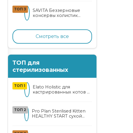
кошек
ТОП 3
SAVITA Беззерновые
консервы холистик
класса для котят и кошек
с нежным кроликом
Смотреть все
ТОП для
стерилизованных
ТОП 1
Elato Holistic для
кастрированных котов и
стерилизованных кошек
с курицей и уткой
ТОП 2
Pro Plan Sterilised Kitten
HEALTHY START сухой
корм для
стерилизованных котят
от 3 до 12 месяцев с