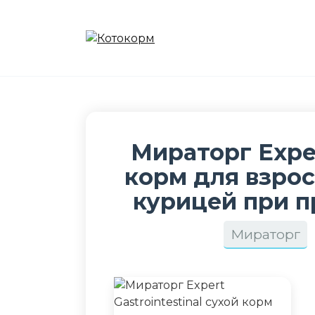
Перейти
к
содержанию
Мираторг Exper
корм для взрос
курицей при 
Мираторг