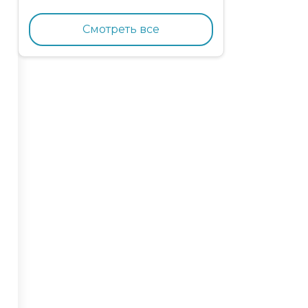
кормящих кошек с
курицей и гранатом
Смотреть все