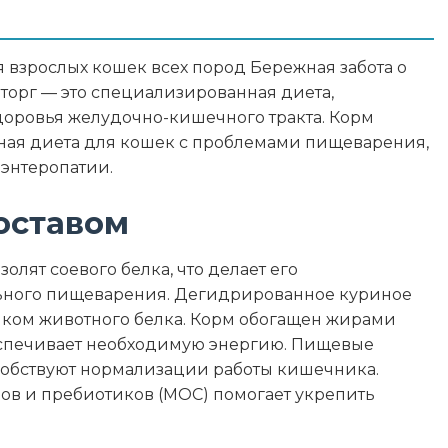
– 6%, клетчатка – 5%, кальций – 0,8%, фосфор –
%, влага – 6%
взрослых кошек всех пород Бережная забота о
гредиенты
орг — это специализированная диета,
доровья желудочно-кишечного тракта. Корм
я, семена льна, маннаноолигосахариды, экстракт
ная диета для кошек с проблемами пищеварения,
 энтеропатии.
оставом
34
олят соевого белка, что делает его
ьного пищеварения. Дегидрированное куриное
17
иком животного белка. Корм обогащен жирами
беспечивает необходимую энергию. Пищевые
5
собствуют нормализации работы кишечника.
ов и пребиотиков (МОС) помогает укрепить
6