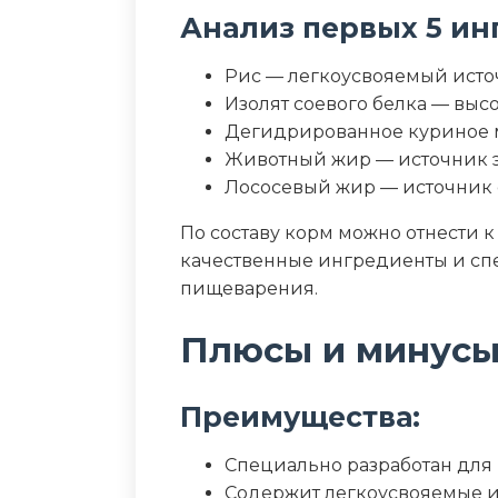
Влага (%)
Анализ первых 5 ин
Калорийность (ккал/100г)
Рис — легкоусвояемый исто
Изолят соевого белка — вы
Дегидрированное куриное м
Животный жир — источник э
Лососевый жир — источник 
По составу корм можно отнести к
качественные ингредиенты и с
пищеварения.
Плюсы и минус
Преимущества:
Специально разработан для
Содержит легкоусвояемые 