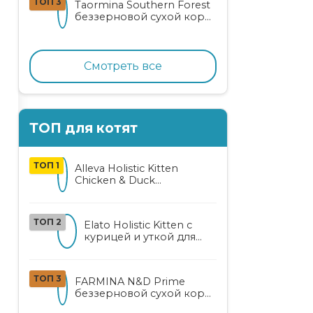
ТОП 3
Taormina Southern Forest
лососем
беззерновой сухой корм
для стерилизованных
кошек с индейкой,
ягодами и овощами
Смотреть все
ТОП для котят
ТОП 1
Alleva Holistic Kitten
Chicken & Duck
беззерновой корм для
котят с курицей, уткой,
алоэ вера и женьшенем
ТОП 2
Elato Holistic Kitten с
курицей и уткой для
котят
ТОП 3
FARMINA N&D Prime
беззерновой сухой корм
для котят, беременных и