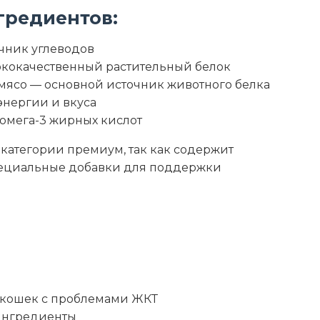
6
гредиентов:
404
чник углеводов
сококачественный растительный белок
ясо — основной источник животного белка
нергии и вкуса
омега-3 жирных кислот
 категории премиум, так как содержит
пециальные добавки для поддержки
ы
 кошек с проблемами ЖКТ
ингредиенты