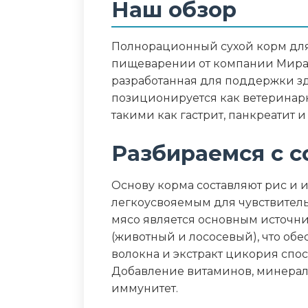
Наш обзор
протеин – 34,0%, жир – 17%, зола 
0,7%, Омега-3 – 1,1%, омега-6 – 2,5
Полнорационный сухой корм для 
Дополнительные ин
пищеварении от компании Мират
разработанная для поддержки з
лососевый жир, экстракт цикори
позиционируется как ветеринар
бархатцев
такими как гастрит, панкреатит и
Пищевая ценность
Разбираемся с с
Белок (%)
Основу корма составляют рис и из
легкоусвояемым для чувствител
Жир (%)
мясо является основным источн
(животный и лососевый), что о
Клетчатка (%)
волокна и экстракт цикория спо
Добавление витаминов, минерал
Зола (%)
иммунитет.