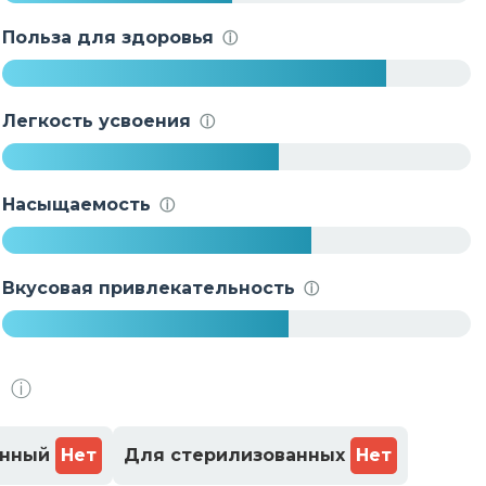
4
9
Польза для здоровья
ⓘ
%
8
2
Легкость усвоения
ⓘ
%
5
9
Насыщаемость
ⓘ
%
6
6
Вкусовая привлекательность
ⓘ
%
6
1
.
ⓘ
%
енный
Нет
Для стерилизованных
Нет