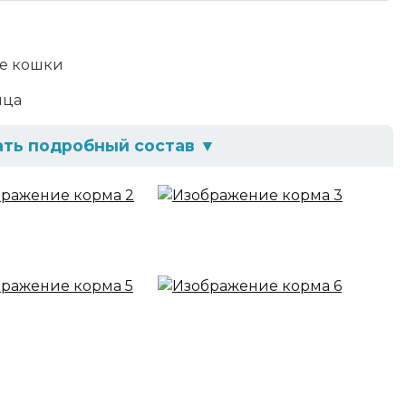
е кошки
ица
ать подробный состав
▼
гидрированное куриное мясо, животный жир,
 яйцо, пищевые волокна (в т.ч. экстракт
ивотного происхождения, семена льна,
еральные вещества, семена подорожника, соль,
дрожжи пивные, маннаноолигосахариды (МОС),
ав