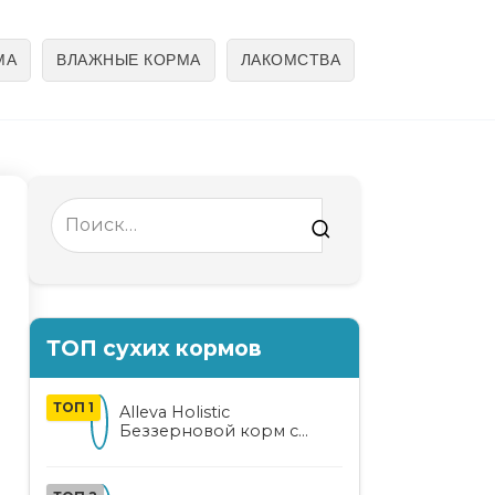
МА
ВЛАЖНЫЕ КОРМА
ЛАКОМСТВА
Search
for:
ТОП сухих кормов
ТОП 1
Alleva Holistic
Беззерновой корм с
курицей и уткой для
взрослых кошек с алоэ
вера и женьшенем