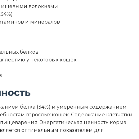
 пищевыми волокнами
(34%)
итаминов и минералов
ельных белков
 аллергию у некоторых кошек
в
нность
жанием белка (34%) и умеренным содержанием
отребностям взрослых кошек. Содержание клетчатки
 пищеварения. Энергетическая ценность корма
о является оптимальным показателем для