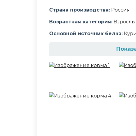
Страна производства:
Россия
Возрастная категория:
Взрослы
Основной источник белка:
Кур
Показ
Состав корма
рис, изолят соевого белка, де
лососевый жир, дегидрированное
цикория), гидролизат белков ж
высушенная мякоть свеклы, мин
карбонат кальция, витамины, 
экстракт бархатцев
Аналитический сост