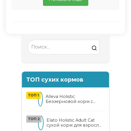
Search
for:
ТОП сухих кормов
ТОП 1
Alleva Holistic
Беззерновой корм с
курицей и уткой для
взрослых кошек с алоэ
вера и женьшенем
ТОП 2
Elato Holistic Adult Cat
сухой корм для взрослых
кошек с ягненком и