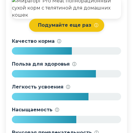
Подумайте еще раз
ⓘ
Качество корма
ⓘ
5
5
Польза для здоровья
ⓘ
%
7
7
Легкость усвоения
ⓘ
%
7
0
Насыщаемость
ⓘ
%
5
9
Вкусовая привлекательность
ⓘ