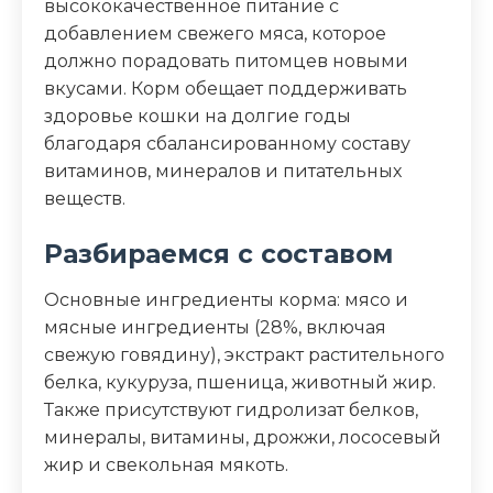
высококачественное питание с
кальция, масло огуречника, экстракт
юкки
добавлением свежего мяса, которое
должно порадовать питомцев новыми
Пищевая ценность
вкусами. Корм обещает поддерживать
здоровье кошки на долгие годы
Белок (%)
41
благодаря сбалансированному составу
витаминов, минералов и питательных
Жир (%)
12
веществ.
Клетчатка (%)
4
Разбираемся с составом
Основные ингредиенты корма: мясо и
мясные ингредиенты (28%, включая
свежую говядину), экстракт растительного
белка, кукуруза, пшеница, животный жир.
Также присутствуют гидролизат белков,
минералы, витамины, дрожжи, лососевый
жир и свекольная мякоть.