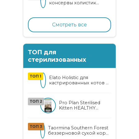
консервы холистик
класса для котят и кошек
с нежным кроликом
Смотреть все
ТОП для
стерилизованных
ТОП 1
Elato Holistic для
кастрированных котов и
стерилизованных кошек
с курицей и уткой
ТОП 2
Pro Plan Sterilised
Kitten HEALTHY
START сухой корм
для
стерилизованных
ТОП 3
Taormina Southern Forest
котят от 3 до 12
беззерновой сухой корм
месяцев с лососем
для стерилизованных