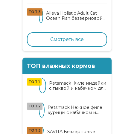
олениной
ТОП 3
Alleva Holistic Adult Cat
Ocean Fish беззерновой
корм для взрослых
кошек с океанической
рыбой, коноплей и алоэ
вера
Смотреть все
ТОП влажных кормов
ТОП 1
Petsmack Филе индейки
с тыквой и кабачком для
кошек
ТОП 2
Petsmack Нежное филе
курицы с кабачком и
шпинатом для взрослых
кошек
ТОП 3
SAVITA Беззерновые