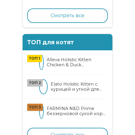
кошек с индейкой,
ягодами и овощами
Смотреть все
ТОП для котят
ТОП 1
Alleva Holistic Kitten
Chicken & Duck
беззерновой корм для
котят с курицей, уткой,
алоэ вера и женьшенем
ТОП 2
Elato Holistic Kitten с
курицей и уткой для
котят
ТОП 3
FARMINA N&D Prime
беззерновой сухой корм
для котят, беременных и
кормящих кошек с
курицей и гранатом
Смотреть все