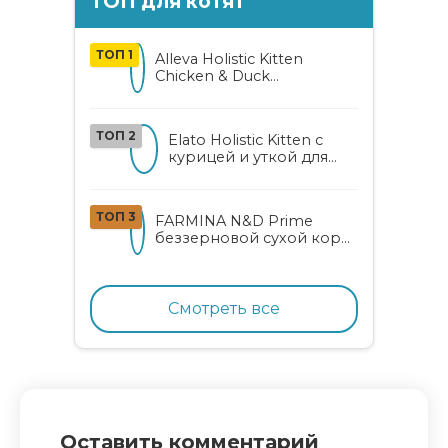
ТОП для котят
ТОП 1
Alleva Holistic Kitten
Chicken & Duck
беззерновой корм для
котят с курицей, уткой,
алоэ вера и женьшенем
ТОП 2
Elato Holistic Kitten с
курицей и уткой для
котят
ТОП 3
FARMINA N&D Prime
беззерновой сухой корм
для котят, беременных и
кормящих кошек с
курицей и гранатом
Смотреть все
Оставить комментарий