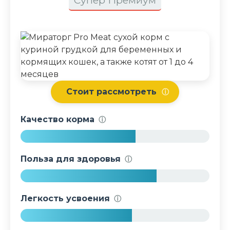
Супер Премиум
Стоит рассмотреть
ⓘ
Качество корма
ⓘ
6
1
Польза для здоровья
ⓘ
%
7
2
Легкость усвоения
ⓘ
%
5