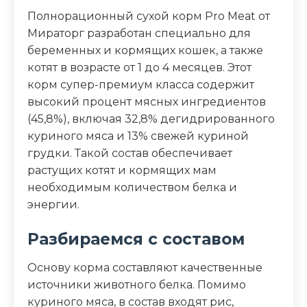
Полнорационный сухой корм Pro Meat от
соль, масло огуречника, коровье
молозиво, экстракт Юкки Шидигера
Мираторг разработан специально для
беременных и кормящих кошек, а также
Аналитический состав
котят в возрасте от 1 до 4 месяцев. Этот
корм супер-премиум класса содержит
протеин – 40,0%, жир – 20,0%, зола – 7,5%,
высокий процент мясных ингредиентов
клетчатка – 1,0%, кальций – 1,2%, фосфор –
(45,8%), включая 32,8% дегидрированного
0,9%, Омега 3 – 1,1%, Омега 6 – 2,9%, влага
куриного мяса и 13% свежей куриной
– 5,5%
грудки. Такой состав обеспечивает
растущих котят и кормящих мам
Дополнительные ингредиенты
необходимым количеством белка и
лососевый жир, семена льна, масло
энергии.
огуречника, коровье молозиво, экстракт
Юкки Шидигера
Разбираемся с составом
Пищевая ценность
Основу корма составляют качественные
источники животного белка. Помимо
Белок (%)
40
куриного мяса, в состав входят рис,