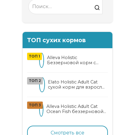
Search
for:
ТОП сухих кормов
ТОП 1
Alleva Holistic
Беззерновой корм с
курицей и уткой для
взрослых кошек с алоэ
вера и женьшенем
ТОП 2
Elato Holistic Adult Cat
сухой корм для взрослых
кошек с ягненком и
олениной
ТОП 3
Alleva Holistic Adult Cat
Ocean Fish беззерновой
корм для взрослых
кошек с океанической
рыбой, коноплей и алоэ
вера
Смотреть все