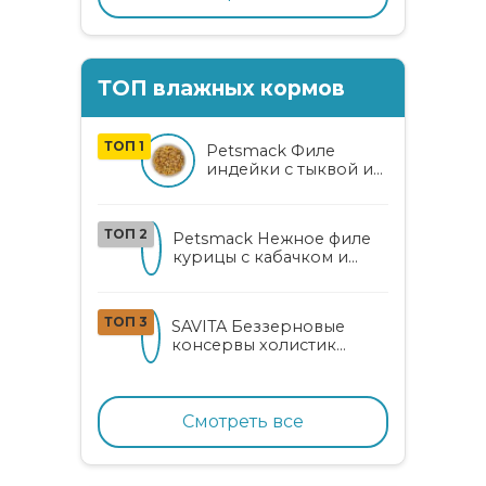
ТОП влажных кормов
ТОП 1
Petsmack Филе
индейки с тыквой и
кабачком для кошек
ТОП 2
Petsmack Нежное филе
курицы с кабачком и
шпинатом для взрослых
кошек
ТОП 3
SAVITA Беззерновые
консервы холистик
класса для котят и кошек
с нежным кроликом
Смотреть все