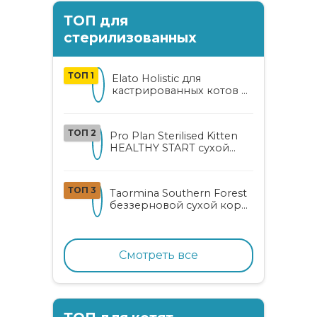
ТОП для
стерилизованных
ТОП 1
Elato Holistic для
кастрированных котов и
стерилизованных кошек
с курицей и уткой
ТОП 2
Pro Plan Sterilised Kitten
HEALTHY START сухой
корм для
стерилизованных котят
от 3 до 12 месяцев с
ТОП 3
Taormina Southern Forest
лососем
беззерновой сухой корм
для стерилизованных
кошек с индейкой,
ягодами и овощами
Смотреть все