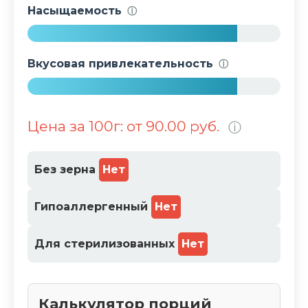
9
Насыщаемость
ⓘ
%
8
3
Вкусовая привлекательность
ⓘ
%
8
3
Цена за 100г: от 90.00 руб.
ⓘ
%
Без зерна
Нет
Гипоаллергенный
Нет
Для стерилизованных
Нет
Калькулятор порций