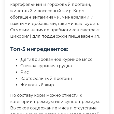
картофельный и гороховый протеин,
Жир (%)
20
животный и лососевый жир. Корм
обогащен витаминами, минералами и
Клетчатка (%)
1
важными добавками, такими как таурин.
Отметим наличие пребиотиков (экстракт
Зола (%)
7.5
цикория) для поддержки пищеварения.
Влага (%)
5.5
Топ-5 ингредиентов:
Дегидрированное куриное мясо
Калорийность (ккал/100г)
427
Свежая куриная грудка
Рис
Картофельный протеин
Животный жир
По составу корм можно отнести к
категории премиум или супер-премиум.
Высокое содержание мяса и отсутствие