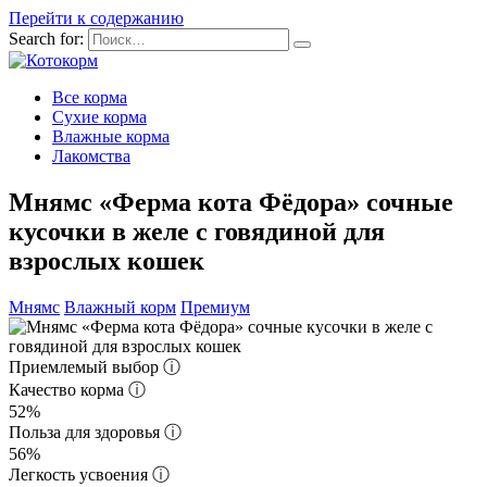
Перейти к содержанию
Search for:
Все корма
Сухие корма
Влажные корма
Лакомства
Мнямс «Ферма кота Фёдора» сочные
кусочки в желе с говядиной для
взрослых кошек
Мнямс
Влажный корм
Премиум
Приемлемый выбор
ⓘ
Качество корма
ⓘ
52%
Польза для здоровья
ⓘ
56%
Легкость усвоения
ⓘ