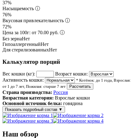
37%
Насыщаемость
ⓘ
76%
Вкусовая привлекательность
ⓘ
72%
Цена за 100г: от 70.00 руб.
ⓘ
Без зерна
Нет
Гипоаллергенный
Нет
Для стерилизованных
Нет
Калькулятор порций
Вес кошки (кг):
Возраст кошки:
Активность кошки:
* Котёнок: до 1 года, Взрослая:
от 1 до 7 лет, Пожилая: старше 7 лет
Рассчитать
Страна производства:
Россия
Возрастная категория:
Взрослые кошки
Основной источник белка:
говядина
Показать подробный состав
▼
Состав корма
Наш обзор
мясо и мясные субпродукты (говядина не менее 12%), злаки,