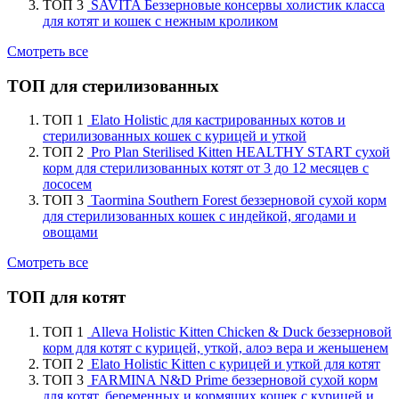
ТОП 3
SAVITA Беззерновые консервы холистик класса
для котят и кошек с нежным кроликом
Смотреть все
ТОП для стерилизованных
ТОП 1
Elato Holistic для кастрированных котов и
стерилизованных кошек с курицей и уткой
ТОП 2
Pro Plan Sterilised Kitten HEALTHY START сухой
корм для стерилизованных котят от 3 до 12 месяцев с
лососем
ТОП 3
Taormina Southern Forest беззерновой сухой корм
для стерилизованных кошек с индейкой, ягодами и
овощами
Смотреть все
ТОП для котят
ТОП 1
Alleva Holistic Kitten Chicken & Duck беззерновой
корм для котят с курицей, уткой, алоэ вера и женьшенем
ТОП 2
Elato Holistic Kitten с курицей и уткой для котят
ТОП 3
FARMINA N&D Prime беззерновой сухой корм
для котят, беременных и кормящих кошек с курицей и