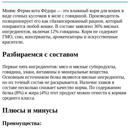
витамины и минеральные вещества
Мнямс Ферма кота Фёдора — это влажный корм для кошек в
Аналитический состав
виде сочных кусочков в желе с говядиной. Производитель
позиционирует его как сбалансированный рацион, который
белки 8,0%, жиры 4,0%, зола 1,6%, клетчатка 0,4%, влага
понравится любой кошке. В составе заявлено 36% мясных
82,0%
ингредиентов, включая 12% говядины. Корм не содержит
ГМО, сою, консерванты, ароматизаторы и искусственные
Дополнительные ингредиенты
красители.
Витамин А, витамин D3, витамин Е, цинк, марганец, таурин
Разбираемся с составом
Пищевая ценность
Первые пять ингредиентов: мясо и мясные субпродукты,
говядина, злаки, витамины и минеральные вещества.
Белок (%)
8
Основным источником белка являются мясные ингредиенты,
Жир (%)
4
но их точный состав не раскрывается. Наличие злаков в
составе несколько снижает качество корма. По содержанию
Клетчатка (%)
0.4
белка (8%) и жира (4%) этот продукт можно отнести к кормам
Зола (%)
1.6
среднего класса.
Влага (%)
82
Калорийность (ккал/100г)
81
Плюсы и минусы
Преимущества: