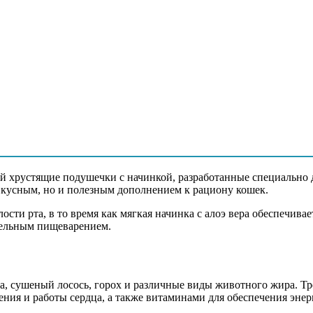
й жир (куриный жир, утиный жир, индюшиный жир, говяжий жир
 дрожжи (0,5%), минеральные вещества, продукты переработки т
бой хрустящие подушечки с начинкой, разработанные специально
о вкусным, но и полезным дополнением к рациону кошек.
ти рта, в то время как мягкая начинка с алоэ вера обеспечивае
я зола 7,5%, омега-3 жирные кислоты 0,7%
ительным пищеварением.
, D3, E
а, сушеный лосось, горох и различные виды животного жира. Т
ния и работы сердца, а также витаминами для обеспечения энер