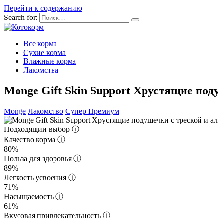
Перейти к содержанию
Search for:
Все корма
Сухие корма
Влажные корма
Лакомства
Monge Gift Skin Support Хрустящие под
Monge
Лакомство
Супер Премиум
Подходящий выбор
ⓘ
Качество корма
ⓘ
80%
Польза для здоровья
ⓘ
89%
Легкость усвоения
ⓘ
71%
Насыщаемость
ⓘ
61%
Вкусовая привлекательность
ⓘ