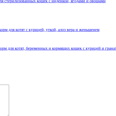
 для стерилизованных кошек с индейкой, ягодами и овощами
 корм для котят с курицей, уткой, алоэ вера и женьшенем
рм для котят, беременных и кормящих кошек с курицей и грана