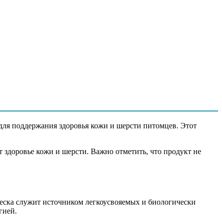
) очищенный на 99,5%, гидролизат животных белков (свиная
рав (Алоэ вера L 0,06%)
 для поддержания здоровья кожи и шерсти питомцев. Этот
т здоровье кожи и шерсти. Важно отметить, что продукт не
реска служит источником легкоусвояемых и биологически
гией.