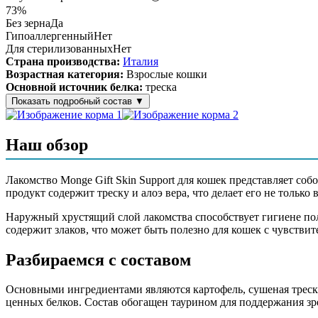
73%
Без зерна
Да
Гипоаллергенный
Нет
Для стерилизованных
Нет
Страна производства:
Италия
Возрастная категория:
Взрослые кошки
Основной источник белка:
треска
Показать подробный состав
▼
Состав корма
Наш обзор
Картофель, сушеная треска, сушеный лосось, горох, животны
печень и куриная печень), рыбий жир (лососевый жир), пивные
Лакомство Monge Gift Skin Support для кошек представляет со
продукт содержит треску и алоэ вера, что делает его не тольк
Аналитический состав
Наружный хрустящий слой лакомства способствует гигиене полос
Сырой белок 25%, сырая клетчатка 1,5%, сырой жир 20%, сыра
содержит злаков, что может быть полезно для кошек с чувств
Дополнительные ингредиенты
Разбираемся с составом
алоэ вера, пивные дрожжи, лососевый жир, таурин, витамины А
Основными ингредиентами являются картофель, сушеная треск
ценных белков. Состав обогащен таурином для поддержания зре
Пищевая ценность