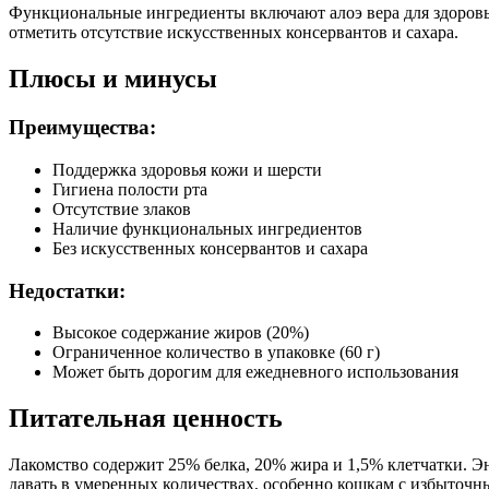
Функциональные ингредиенты включают алоэ вера для здоровь
Белок (%)
25
отметить отсутствие искусственных консервантов и сахара.
Жир (%)
20
Плюсы и минусы
Клетчатка (%)
1.5
Зола (%)
7.5
Калорийность (ккал/100г)
390
Преимущества:
Поддержка здоровья кожи и шерсти
Гигиена полости рта
Отсутствие злаков
Наличие функциональных ингредиентов
Без искусственных консервантов и сахара
Недостатки:
Высокое содержание жиров (20%)
Ограниченное количество в упаковке (60 г)
Может быть дорогим для ежедневного использования
Питательная ценность
Лакомство содержит 25% белка, 20% жира и 1,5% клетчатки. Эне
давать в умеренных количествах, особенно кошкам с избыточн