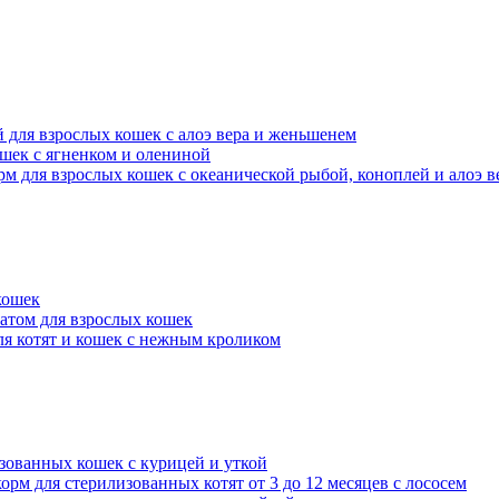
ой для взрослых кошек с алоэ вера и женьшенем
кошек с ягненком и олениной
 корм для взрослых кошек с океанической рыбой, коноплей и алоэ в
кошек
атом для взрослых кошек
ля котят и кошек с нежным кроликом
лизованных кошек с курицей и уткой
корм для стерилизованных котят от 3 до 12 месяцев с лососем