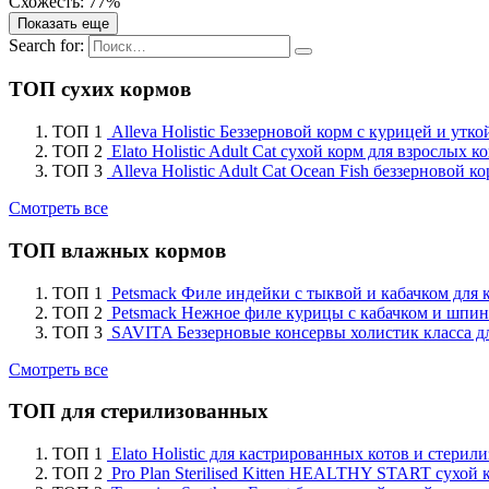
Схожесть: 77%
Показать еще
Search for:
ТОП сухих кормов
ТОП 1
Alleva Holistic Беззерновой корм с курицей и утк
ТОП 2
Elato Holistic Adult Cat сухой корм для взрослых 
ТОП 3
Alleva Holistic Adult Cat Ocean Fish беззерновой
Смотреть все
ТОП влажных кормов
ТОП 1
Petsmack Филе индейки с тыквой и кабачком для 
ТОП 2
Petsmack Нежное филе курицы с кабачком и шпин
ТОП 3
SAVITA Беззерновые консервы холистик класса д
Смотреть все
ТОП для стерилизованных
ТОП 1
Elato Holistic для кастрированных котов и стери
ТОП 2
Pro Plan Sterilised Kitten HEALTHY START сухой 