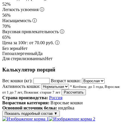
52%
Легкость усвоения
ⓘ
56%
Насыщаемость
ⓘ
70%
Вкусовая привлекательность
ⓘ
65%
Цена за 100г: от 70.00 руб.
ⓘ
Без зерна
Нет
Гипоаллергенный
Да
Для стерилизованных
Нет
Калькулятор порций
Вес кошки (кг):
Возраст кошки:
Активность кошки:
* Котёнок: до 1 года, Взрослая:
от 1 до 7 лет, Пожилая: старше 7 лет
Рассчитать
Страна производства:
Россия
Возрастная категория:
Взрослые кошки
Основной источник белка:
индейка
Показать подробный состав
▼
Состав корма