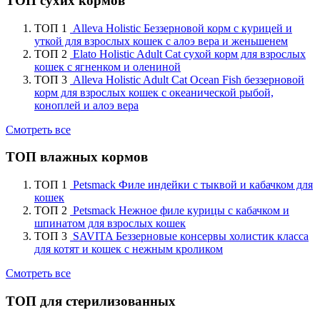
ТОП сухих кормов
ТОП 1
Alleva Holistic Беззерновой корм с курицей и
уткой для взрослых кошек с алоэ вера и женьшенем
ТОП 2
Elato Holistic Adult Cat сухой корм для взрослых
кошек с ягненком и олениной
ТОП 3
Alleva Holistic Adult Cat Ocean Fish беззерновой
корм для взрослых кошек с океанической рыбой,
коноплей и алоэ вера
Смотреть все
ТОП влажных кормов
ТОП 1
Petsmack Филе индейки с тыквой и кабачком для
кошек
ТОП 2
Petsmack Нежное филе курицы с кабачком и
шпинатом для взрослых кошек
ТОП 3
SAVITA Беззерновые консервы холистик класса
для котят и кошек с нежным кроликом
Смотреть все
ТОП для стерилизованных