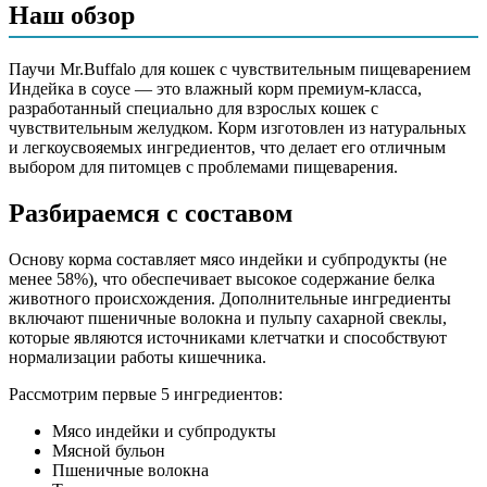
Наш обзор
Мясо индейки и субпродукты (не менее 58%), мясной бульон,
пшеничные волокна, таурин, пульпа сахарной свеклы,
Паучи Mr.Buffalo для кошек с чувствительным пищеварением
витамины и минеральные вещества, аминокислота L-треонин
Индейка в соусе — это влажный корм премиум-класса,
разработанный специально для взрослых кошек с
Аналитический состав
чувствительным желудком. Корм изготовлен из натуральных
и легкоусвояемых ингредиентов, что делает его отличным
Протеин - 6%, Жир - 3.5%, Зола - 2.5%, Клетчатка - 0.3%,
выбором для питомцев с проблемами пищеварения.
Влага - 84%
Разбираемся с составом
Дополнительные ингредиенты
Основу корма составляет мясо индейки и субпродукты (не
L-треонин, таурин, пульпа сахарной свеклы
менее 58%), что обеспечивает высокое содержание белка
животного происхождения. Дополнительные ингредиенты
Пищевая ценность
включают пшеничные волокна и пульпу сахарной свеклы,
которые являются источниками клетчатки и способствуют
Белок (%)
6
нормализации работы кишечника.
Жир (%)
3.5
Рассмотрим первые 5 ингредиентов:
Клетчатка (%)
0.3
Зола (%)
2.5
Мясо индейки и субпродукты
Влага (%)
84
Мясной бульон
Калорийность (ккал/100г)
55
Пшеничные волокна