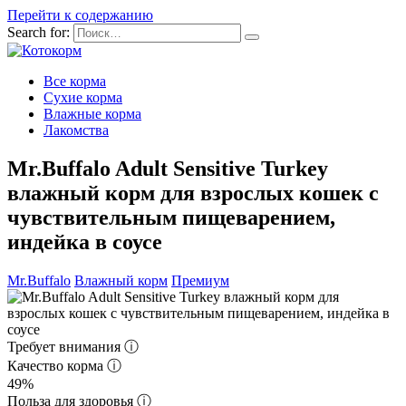
Перейти к содержанию
Search for:
Все корма
Сухие корма
Влажные корма
Лакомства
Mr.Buffalo Adult Sensitive Turkey
влажный корм для взрослых кошек с
чувствительным пищеварением,
индейка в соусе
Mr.Buffalo
Влажный корм
Премиум
Требует внимания
ⓘ
Качество корма
ⓘ
49%
Польза для здоровья
ⓘ