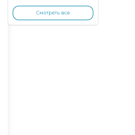
кормящих кошек с
курицей и гранатом
Смотреть все