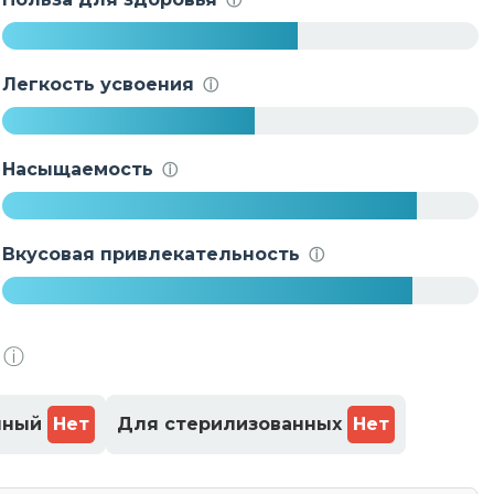
%
6
2
Легкость усвоения
ⓘ
%
5
3
Насыщаемость
ⓘ
%
8
7
Вкусовая привлекательность
ⓘ
%
8
6
ⓘ
%
нный
Нет
Для стерилизованных
Нет