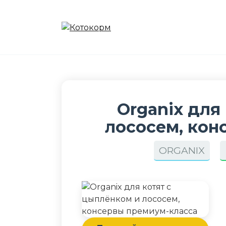
Перейти
к
содержанию
Organix для
лососем, кон
ORGANIX