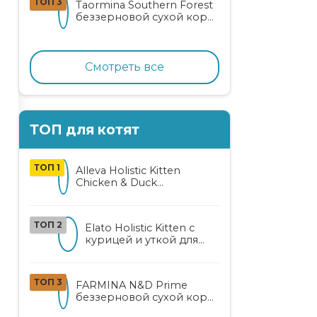
ТОП 3
Taormina Southern Forest
лососем
беззерновой сухой корм
для стерилизованных
кошек с индейкой,
ягодами и овощами
Смотреть все
ТОП для котят
ТОП 1
Alleva Holistic Kitten
Chicken & Duck
беззерновой корм для
котят с курицей, уткой,
алоэ вера и женьшенем
ТОП 2
Elato Holistic Kitten с
курицей и уткой для
котят
ТОП 3
FARMINA N&D Prime
беззерновой сухой корм
для котят, беременных и