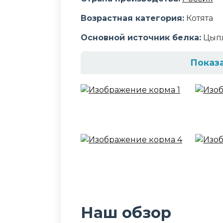
Возрастная категория:
Котята
Основной источник белка:
Цып
Показ
Состав корма
мясо цыпленка, рыба (в том чис
легкое, желирующая добавка, ра
Аналитический сост
белки - 8,0%, жиры - 7,0%, зола - 
кальций - 0,45%
Дополнительные ин
Наш обзор
таурин