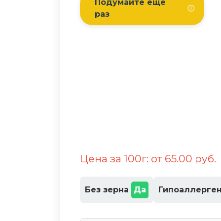
Подумайте еще
ⓘ
раз
Цена за 100г: от 65.00 руб.
Без зерна
Да
Гипоаллерге