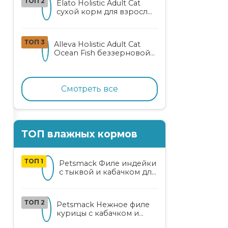
ТОП 2
Elato Holistic Adult Cat
сухой корм для взрослых
кошек с ягненком и
олениной
ТОП 3
Alleva Holistic Adult Cat
Ocean Fish беззерновой
корм для взрослых
кошек с океанической
рыбой, коноплей и алоэ
вера
Смотреть все
ТОП влажных кормов
ТОП 1
Petsmack Филе индейки
с тыквой и кабачком для
кошек
ТОП 2
Petsmack Нежное филе
курицы с кабачком и
шпинатом для взрослых