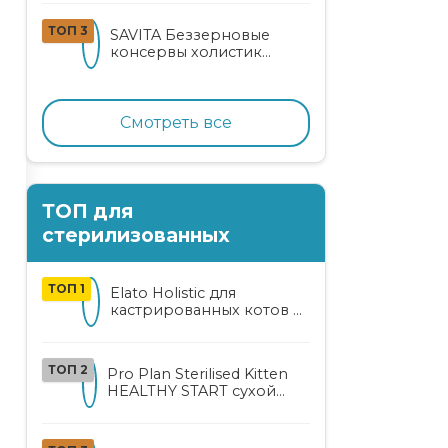
кошек
ТОП 3
SAVITA Беззерновые
консервы холистик
класса для котят и кошек
с нежным кроликом
Смотреть все
ТОП для
стерилизованных
ТОП 1
Elato Holistic для
кастрированных котов и
стерилизованных кошек
с курицей и уткой
ТОП 2
Pro Plan Sterilised Kitten
HEALTHY START сухой
корм для
стерилизованных котят
от 3 до 12 месяцев с