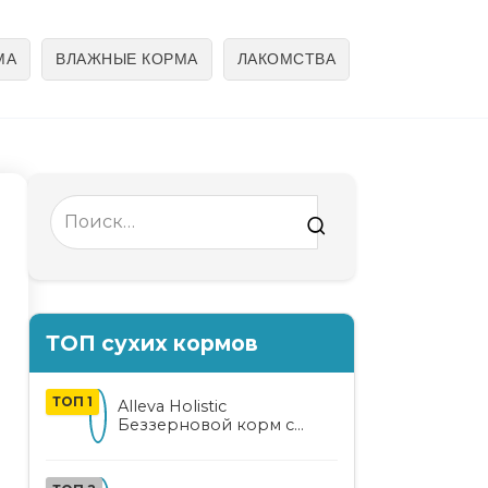
МА
ВЛАЖНЫЕ КОРМА
ЛАКОМСТВА
Search
for:
ТОП сухих кормов
ТОП 1
Alleva Holistic
Беззерновой корм с
курицей и уткой для
взрослых кошек с алоэ
вера и женьшенем