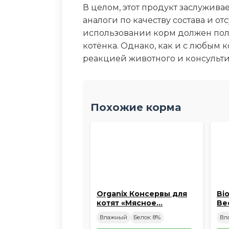
В целом, этот продукт заслужив
аналоги по качеству состава и о
использовании корм должен пол
котёнка. Однако, как и с любым
реакцией животного и консульти
Похожие корма
Organix Консервы для
Bi
котят «Мясное…
Be
Влажный
Белок: 8%
Вл