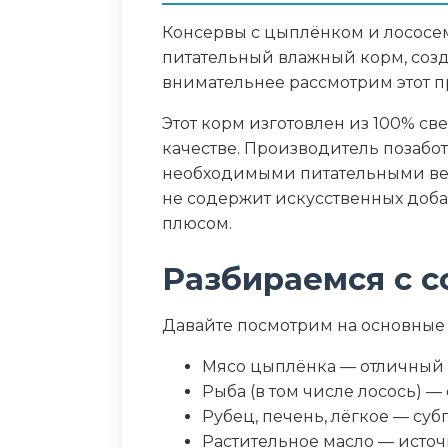
Консервы с цыплёнком и лососем 
Пищевая ценность
питательный влажный корм, созд
внимательнее рассмотрим этот пр
Белок (%)
Этот корм изготовлен из 100% све
качестве. Производитель позабот
Жир (%)
необходимыми питательными вещ
не содержит искусственных доба
Зола (%)
плюсом.
Влага (%)
Разбираемся с с
Калорийность (ккал/100г)
Давайте посмотрим на основные
Мясо цыплёнка — отличный 
Рыба (в том числе лосось) 
Рубец, печень, лёгкое — су
Растительное масло — исто