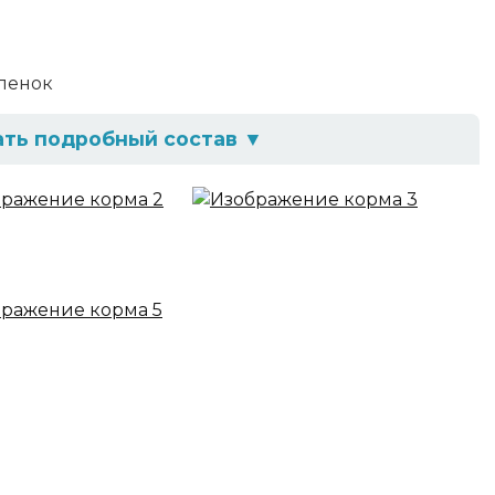
ленок
ать подробный состав
▼
ле лосось) и ее производные, рубец, печень,
стительное масло, таурин, соль, вода
ав
2,0%, влага - 82,0%, таурин - 0,2%, фосфор - 0,6%,
гредиенты