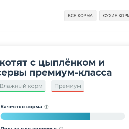
ВСЕ КОРМА
СУХИЕ КОР
 котят с цыплёнком и
сервы премиум-класса
Влажный корм
Премиум
Качество корма
ⓘ
7
2
Польза для здоровья
ⓘ