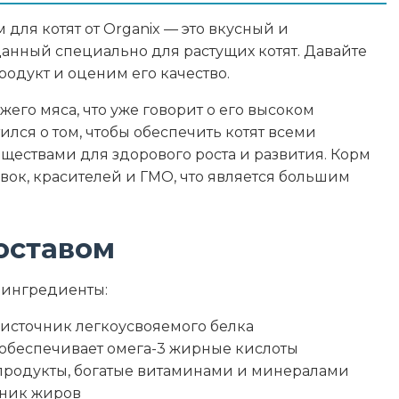
для котят от Organix — это вкусный и
анный специально для растущих котят. Давайте
одукт и оценим его качество.
8
жего мяса, что уже говорит о его высоком
ился о том, чтобы обеспечить котят всеми
7
ествами для здорового роста и развития. Корм
вок, красителей и ГМО, что является большим
2
82
оставом
95
 ингредиенты:
источник легкоусвояемого белка
— обеспечивает омега-3 жирные кислоты
бпродукты, богатые витаминами и минералами
чник жиров