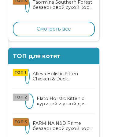
ТОП 3
Taormina Southern Forest
лососем
беззерновой сухой корм
для стерилизованных
кошек с индейкой,
ягодами и овощами
Смотреть все
ТОП для котят
ТОП 1
Alleva Holistic Kitten
Chicken & Duck
беззерновой корм для
котят с курицей, уткой,
алоэ вера и женьшенем
ТОП 2
Elato Holistic Kitten с
курицей и уткой для
котят
ТОП 3
FARMINA N&D Prime
беззерновой сухой корм
для котят, беременных и