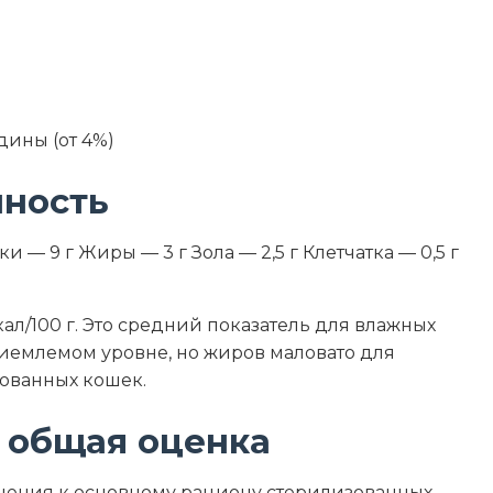
ины (от 4%)
нность
и — 9 г Жиры — 3 г Зола — 2,5 г Клетчатка — 0,5 г
ал/100 г. Это средний показатель для влажных
иемлемом уровне, но жиров маловато для
ованных кошек.
 общая оценка
лнения к основному рациону стерилизованных