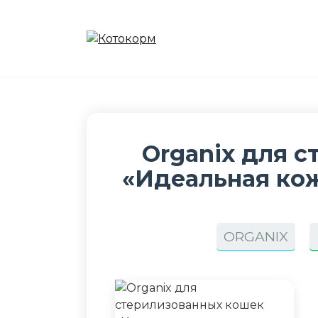
Перейти
к
содержанию
Organix для 
«Идеальная кож
ORGANIX