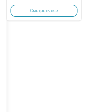
кормящих кошек с
курицей и гранатом
Смотреть все