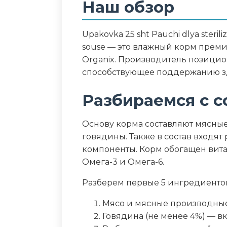
Наш обзор
мг
Дополнительные ин
Upakоvka 25 sht Pauchi dlya sterili
souse — это влажный корм преми
Омега-3 и Омега-6 жирные кис
Organix. Производитель позицио
способствующее поддержанию з
Пищевая ценность
Разбираемся с с
Белок (%)
Основу корма составляют мясные
Жир (%)
говядины. Также в состав входят 
компоненты. Корм обогащен ви
Клетчатка (%)
Омега-3 и Омега-6.
Зола (%)
Разберем первые 5 ингредиенто
Мясо и мясные производные
Влага (%)
Говядина (не менее 4%) — в