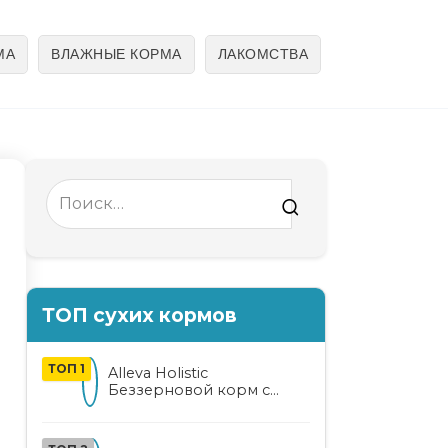
МА
ВЛАЖНЫЕ КОРМА
ЛАКОМСТВА
Search
for:
ТОП сухих кормов
ТОП 1
Alleva Holistic
Беззерновой корм с
курицей и уткой для
взрослых кошек с алоэ
вера и женьшенем