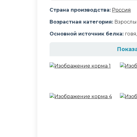
Страна производства:
Россия
Возрастная категория:
Взрослы
Основной источник белка:
говя
Показ
Состав корма
мясо и его производные 45% (в 
растительного происхождения (з
минеральные вещества, Омега-
Аналитический сост
белки - 9 г, жиры - 3,0 г, зола - 2,
82 г. Витамины и минеральные ве
витамин D - 9 МЕ, витамин E - 0,5 