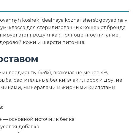
гредиенты
zovannyh koshek Idealnaya kozha i sherst: govyadina v
ум-класса для стерилизованных кошек от бренда
лоты, витамины и минеральные вещества
нирует этот продукт как полноценное питание,
доровой кожи и шерсти питомца.
оставом
9
 ингредиенты (45%), включая не менее 4%
3
рыба, растительные белки, злаки, горох и другие
таминами, минералами и жирными кислотами
0.5
2.5
в:
 — основной источник белка
82
кусовая добавка