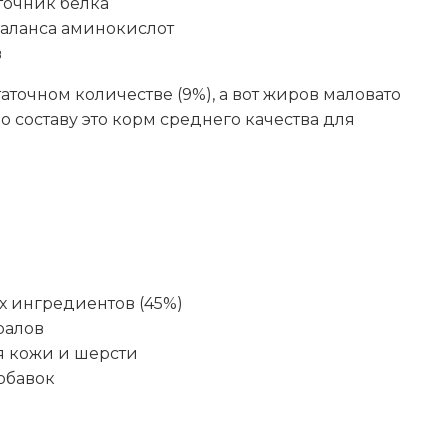
точник белка
73
баланса аминокислот
в
аточном количестве (9%), а вот жиров маловато
о составу это корм среднего качества для
ы
 ингредиентов (45%)
ралов
я кожи и шерсти
обавок