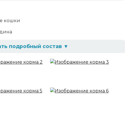
е кошки
дина
ать подробный состав
▼
т.ч. мясо говядины не менее 4%), рыба, протеины
лаки, горох), клетчатка, дрожжи, витамины и
3 и Омега-6 жирные кислоты
ав
5 г, клетчатка - 0,5 г, пищевые волокна - 0,8 г, влага -
щества (100 г) не менее: витамин А - 90 МЕ,
МЕ, железо - 1,4 мг, медь - 0,09 мг, марганец - 0,13