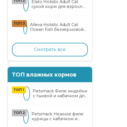
ТОП 2
Elato Holistic Adult Cat
сухой корм для взрослых
кошек с ягненком и
олениной
ТОП 3
Alleva Holistic Adult Cat
Ocean Fish беззерновой
корм для взрослых
кошек с океанической
рыбой, коноплей и алоэ
вера
Смотреть все
ТОП влажных кормов
ТОП 1
Petsmack Филе индейки
с тыквой и кабачком для
кошек
ТОП 2
Petsmack Нежное филе
курицы с кабачком и
шпинатом для взрослых