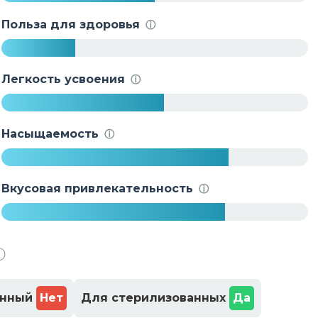
5
0
Польза для здоровья
ⓘ
%
2
4
Легкость усвоения
ⓘ
%
5
3
Насыщаемость
ⓘ
%
7
4
Вкусовая привлекательность
ⓘ
%
7
3
ⓘ
%
енный
Нет
Для стерилизованных
Да