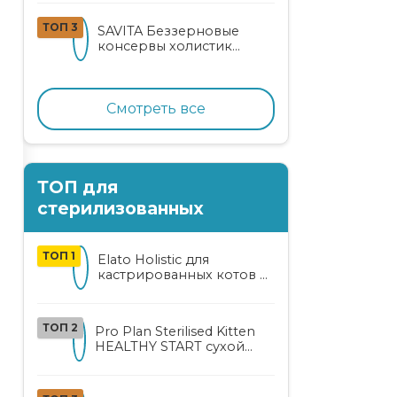
кошек
ТОП 3
SAVITA Беззерновые
консервы холистик
класса для котят и кошек
с нежным кроликом
Смотреть все
ТОП для
стерилизованных
ТОП 1
Elato Holistic для
кастрированных котов и
стерилизованных кошек
с курицей и уткой
ТОП 2
Pro Plan Sterilised Kitten
HEALTHY START сухой
корм для
стерилизованных котят
от 3 до 12 месяцев с