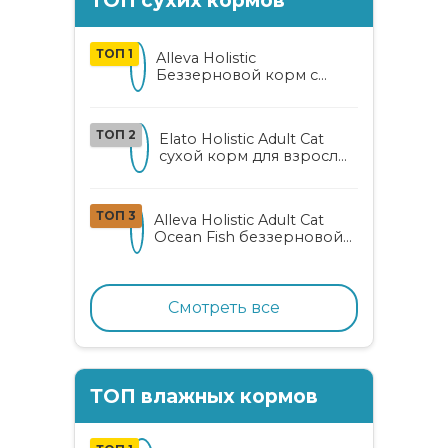
ТОП 1
Alleva Holistic
Беззерновой корм с
курицей и уткой для
взрослых кошек с алоэ
вера и женьшенем
ТОП 2
Elato Holistic Adult Cat
сухой корм для взрослых
кошек с ягненком и
олениной
ТОП 3
Alleva Holistic Adult Cat
Ocean Fish беззерновой
корм для взрослых
кошек с океанической
рыбой, коноплей и алоэ
вера
Смотреть все
ТОП влажных кормов