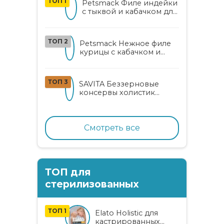
ТОП 1
Petsmack Филе индейки
с тыквой и кабачком для
кошек
ТОП 2
Petsmack Нежное филе
курицы с кабачком и
шпинатом для взрослых
кошек
ТОП 3
SAVITA Беззерновые
консервы холистик
класса для котят и кошек
с нежным кроликом
Смотреть все
ТОП для
стерилизованных
ТОП 1
Elato Holistic для
кастрированных