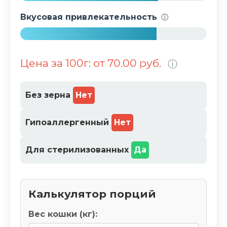
4
Вкусовая привлекательность
ⓘ
%
7
3
Цена за 100г: от 70.00 руб.
ⓘ
%
Без зерна
Нет
Гипоаллергенный
Нет
Для стерилизованных
Да
Калькулятор порций
Вес кошки (кг):