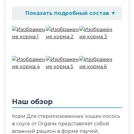
Показать подробный состав
▼
Состав корма
Мясо и его производные 40%, лосось 5%,
протеины растительного
происхождения (злаки, горох),
клетчатка, витамины и минеральные
вещества, омега-3 и омега-6 жирные
кислоты, таурин, L-карнитин
Аналитический состав
Белки 9%, жиры 3%, зола 2.5%, клетчатка
Наш обзор
0.5%, влага 82%. Витамин А 90 МЕ,
витамин D 9 МЕ, витамин E 0.5 МЕ,
Корм Для стерилизованных: кошек лосось
железо 1.4 мг, медь 0.09 мг, марганец
в соусе от Organix представляет собой
0.13 мг
влажный рацион в форме паучей,