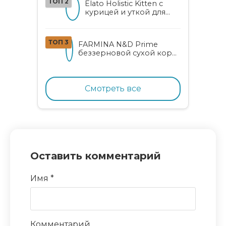
ТОП 2
Elato Holistic Kitten с
курицей и уткой для
котят
ТОП 3
FARMINA N&D Prime
беззерновой сухой корм
для котят, беременных и
кормящих кошек с
курицей и гранатом
Смотреть все
Оставить комментарий
Имя
*
Комментарий