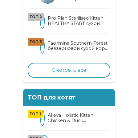
котов и
стерилизованных
кошек с курицей и
ТОП 2
Pro Plan Sterilised Kitten
уткой
HEALTHY START сухой
корм для
стерилизованных котят
от 3 до 12 месяцев с
ТОП 3
Taormina Southern Forest
лососем
беззерновой сухой корм
для стерилизованных
кошек с индейкой,
ягодами и овощами
Смотреть все
ТОП для котят
ТОП 1
Alleva Holistic Kitten
Chicken & Duck
беззерновой корм для
котят с курицей, уткой,
алоэ вера и женьшенем