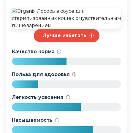
Лучше избегать
ⓘ
Качество корма
ⓘ
5
0
Польза для здоровья
ⓘ
%
2
4
Легкость усвоения
ⓘ
%
6
3
Насыщаемость
ⓘ
%
7