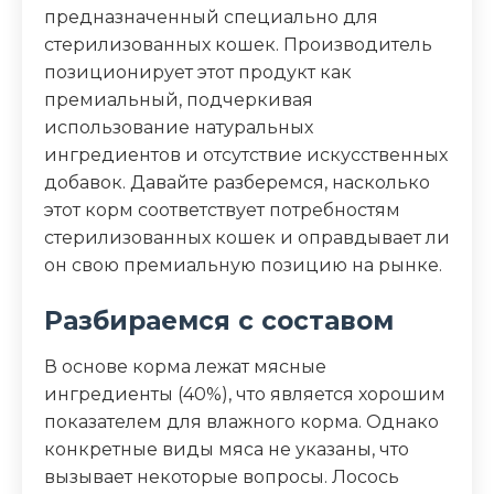
предназначенный специально для
Дополнительные ингредиенты
стерилизованных кошек. Производитель
омега-3 и омега-6 жирные кислоты,
позиционирует этот продукт как
таурин, L-карнитин, пребиотики
премиальный, подчеркивая
использование натуральных
Пищевая ценность
ингредиентов и отсутствие искусственных
добавок. Давайте разберемся, насколько
Белок (%)
9
этот корм соответствует потребностям
стерилизованных кошек и оправдывает ли
Жир (%)
3
он свою премиальную позицию на рынке.
Клетчатка (%)
0.5
Разбираемся с составом
В основе корма лежат мясные
Зола (%)
2.5
ингредиенты (40%), что является хорошим
показателем для влажного корма. Однако
Влага (%)
82
конкретные виды мяса не указаны, что
Калорийность (ккал/100г)
73
вызывает некоторые вопросы. Лосось