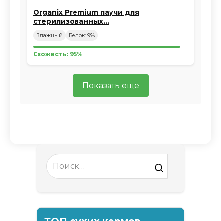
Organix Premium паучи для
стерилизованных…
Влажный
Белок: 9%
Схожесть: 95%
Показать еще
Search
for:
ТОП сухих кормов