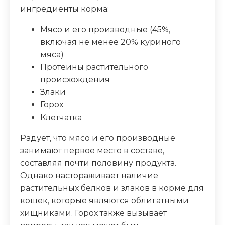
ингредиенты корма:
Клетчатка (%)
0.5
Мясо и его производные (45%,
Зола (%)
2.5
включая не менее 20% куриного
мяса)
Влага (%)
82
Протеины растительного
происхождения
Калорийность (ккал/100г)
73
Злаки
Горох
Клетчатка
Радует, что мясо и его производные
занимают первое место в составе,
составляя почти половину продукта.
Однако настораживает наличие
растительных белков и злаков в корме для
кошек, которые являются облигатными
хищниками. Горох также вызывает