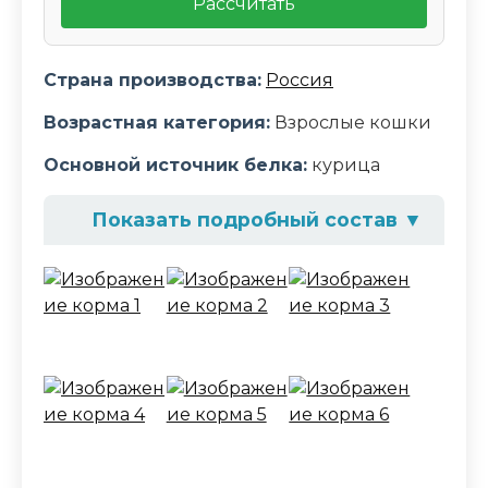
Рассчитать
Страна производства:
Россия
Возрастная категория:
Взрослые кошки
Основной источник белка:
курица
Показать подробный состав
▼
Состав корма
Мясо и его производные 45% (в т.ч.
куриное не менее 20%), протеины
растительного происхождения (злаки,
горох), клетчатка, витамины и
минеральные вещества, омега-3 и
омега-6 жирные кислоты, таурин, L-
карнитин