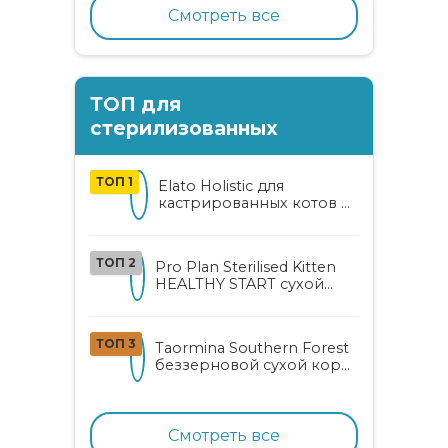
Смотреть все
ТОП для
стерилизованных
ТОП 1
Elato Holistic для
кастрированных котов и
стерилизованных кошек
с курицей и уткой
ТОП 2
Pro Plan Sterilised Kitten
HEALTHY START сухой
корм для
стерилизованных котят
от 3 до 12 месяцев с
ТОП 3
Taormina Southern Forest
лососем
беззерновой сухой корм
для стерилизованных
кошек с индейкой,
ягодами и овощами
Смотреть все