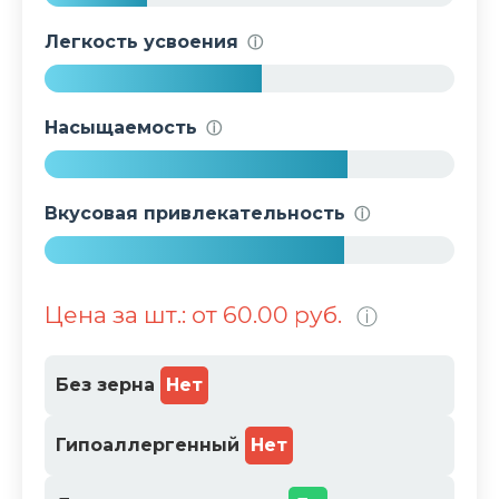
2
5
Легкость усвоения
ⓘ
%
5
3
Насыщаемость
ⓘ
%
7
4
Вкусовая привлекательность
ⓘ
%
7
3
Цена за шт.: от 60.00 руб.
ⓘ
%
Без зерна
Нет
Гипоаллергенный
Нет