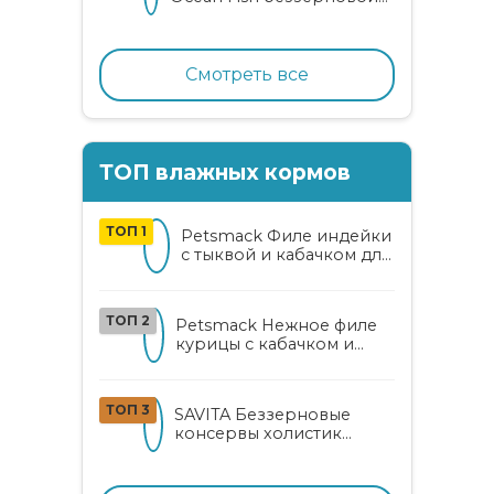
корм для взрослых
кошек с океанической
рыбой, коноплей и алоэ
вера
Смотреть все
ТОП влажных кормов
ТОП 1
Petsmack Филе индейки
с тыквой и кабачком для
кошек
ТОП 2
Petsmack Нежное филе
курицы с кабачком и
шпинатом для взрослых
кошек
ТОП 3
SAVITA Беззерновые
консервы холистик
класса для котят и кошек
с нежным кроликом