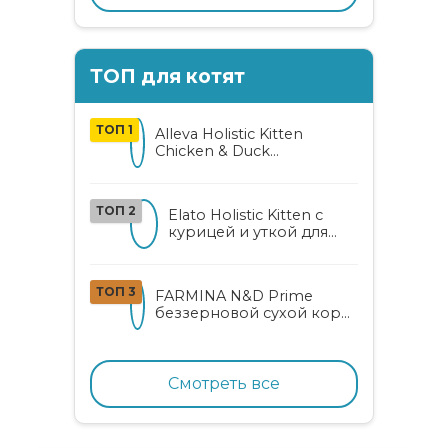
ТОП для котят
ТОП 1
Alleva Holistic Kitten
Chicken & Duck
беззерновой корм для
котят с курицей, уткой,
алоэ вера и женьшенем
ТОП 2
Elato Holistic Kitten с
курицей и уткой для
котят
ТОП 3
FARMINA N&D Prime
беззерновой сухой корм
для котят, беременных и
кормящих кошек с
курицей и гранатом
Смотреть все