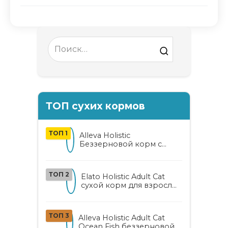
Search
for:
ТОП сухих кормов
ТОП 1
Alleva Holistic
Беззерновой корм с
курицей и уткой для
взрослых кошек с алоэ
вера и женьшенем
ТОП 2
Elato Holistic Adult Cat
сухой корм для взрослых
кошек с ягненком и
олениной
ТОП 3
Alleva Holistic Adult Cat
Ocean Fish беззерновой