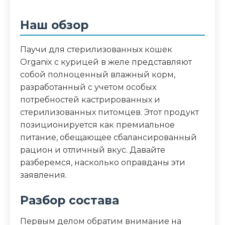
Аналитический состав
Наш обзор
белки 9%, жиры 3%, зола 2.5%, клетчатка
0.5%, влага 82%, витамин А 90 МЕ,
Паучи для стерилизованных кошек
витамин D 9 МЕ, витамин E 0.5 ME,
Organix с курицей в желе представляют
железо (E1) 1.4 мг, медь (E4) 0.09 мг,
собой полноценный влажный корм,
марганец (E5) 0.13 мг
разработанный с учетом особых
потребностей кастрированных и
Дополнительные ингредиенты
стерилизованных питомцев. Этот продукт
омега-3 и омега-6 жирные кислоты,
позиционируется как премиальное
таурин, L-карнитин
питание, обещающее сбалансированный
рацион и отличный вкус. Давайте
Пищевая ценность
разберемся, насколько оправданы эти
заявления.
Белок (%)
9
Разбор состава
Жир (%)
3
Первым делом обратим внимание на