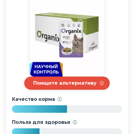
Поищите альтернативу
ⓘ
Качество корма
ⓘ
5
0
Польза для здоровья
ⓘ
%