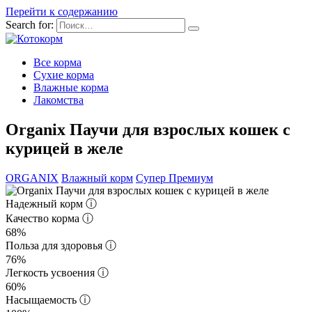
Перейти к содержанию
Search for:
Все корма
Сухие корма
Влажные корма
Лакомства
Organix Паучи для взрослых кошек с
курицей в желе
ORGANIX
Влажный корм
Супер Премиум
Надежный корм
ⓘ
Качество корма
ⓘ
68%
Польза для здоровья
ⓘ
76%
Легкость усвоения
ⓘ
60%
Насыщаемость
ⓘ