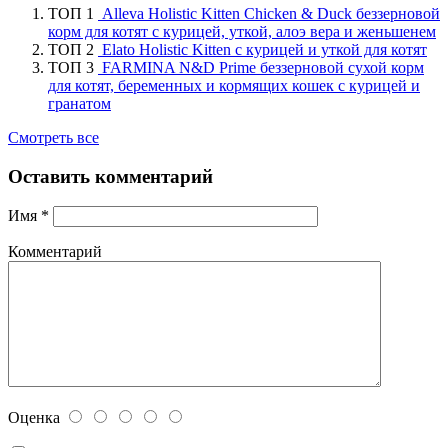
ТОП 1
Alleva Holistic Kitten Chicken & Duck беззерновой
корм для котят с курицей, уткой, алоэ вера и женьшенем
ТОП 2
Elato Holistic Kitten с курицей и уткой для котят
ТОП 3
FARMINA N&D Prime беззерновой сухой корм
для котят, беременных и кормящих кошек с курицей и
гранатом
Смотреть все
Оставить комментарий
Имя
*
Комментарий
Оценка