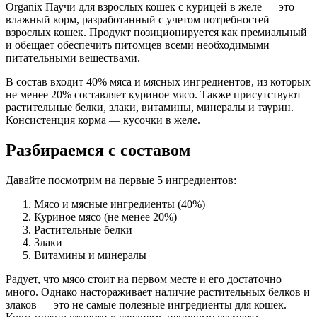
Organix Паучи для взрослых кошек с курицей в желе — это
Аналитический состав
влажный корм, разработанный с учетом потребностей
взрослых кошек. Продукт позиционируется как премиальный
белки - 8 г, жиры - 5,0 г, зола - 2,5 г, клетчатка - 0,5 г, влага - 82
и обещает обеспечить питомцев всеми необходимыми
г. Витамины и минеральные вещества: витамин А - 90 МЕ,
питательными веществами.
витамин D - 9 МЕ, витамин E - 0,5 МЕ, железо - 1,4 мг, медь -
0,09 мг, марганец - 0,13 мг
В состав входит 40% мяса и мясных ингредиентов, из которых
не менее 20% составляет куриное мясо. Также присутствуют
Дополнительные ингредиенты
растительные белки, злаки, витамины, минералы и таурин.
Консистенция корма — кусочки в желе.
таурин, витамины, минеральные вещества
Разбираемся с составом
Пищевая ценность
Давайте посмотрим на первые 5 ингредиентов:
Белок (%)
8
Мясо и мясные ингредиенты (40%)
Жир (%)
5
Куриное мясо (не менее 20%)
Клетчатка (%)
0.5
Растительные белки
Зола (%)
2.5
Злаки
Влага (%)
82
Витамины и минералы
Калорийность (ккал/100г)
81
Радует, что мясо стоит на первом месте и его достаточно
много. Однако настораживает наличие растительных белков и
злаков — это не самые полезные ингредиенты для кошек.