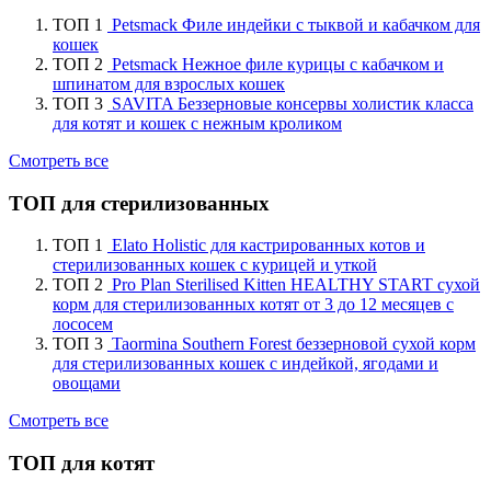
ТОП 1
Petsmack Филе индейки с тыквой и кабачком для
кошек
ТОП 2
Petsmack Нежное филе курицы с кабачком и
шпинатом для взрослых кошек
ТОП 3
SAVITA Беззерновые консервы холистик класса
для котят и кошек с нежным кроликом
Смотреть все
ТОП для стерилизованных
ТОП 1
Elato Holistic для кастрированных котов и
стерилизованных кошек с курицей и уткой
ТОП 2
Pro Plan Sterilised Kitten HEALTHY START сухой
корм для стерилизованных котят от 3 до 12 месяцев с
лососем
ТОП 3
Taormina Southern Forest беззерновой сухой корм
для стерилизованных кошек с индейкой, ягодами и
овощами
Смотреть все
ТОП для котят