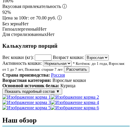
100%
Вкусовая привлекательность
ⓘ
92%
Цена за 100г: от 70.00 руб.
ⓘ
Без зерна
Нет
Гипоаллергенный
Нет
Для стерилизованных
Нет
Калькулятор порций
Вес кошки (кг):
Возраст кошки:
Активность кошки:
* Котёнок: до 1 года, Взрослая:
от 1 до 7 лет, Пожилая: старше 7 лет
Рассчитать
Страна производства:
Россия
Возрастная категория:
Взрослые кошки
Основной источник белка:
Курица
Показать подробный состав
▼
Состав корма
Мясо и его производные 40% (в т.ч. мясо куриное не менее
Наш обзор
20%), протеины растительного происхождения (злаки),
витамины и минеральные вещества, таурин