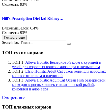
Схожесть: 93%
Hill’s Prescription Diet k/d Kidney…
Влажный
Белок: 6.4%
Схожесть: 93%
Показать еще
Search for:
ТОП сухих кормов
ТОП 1
Alleva Holistic Беззерновой корм с курицей и
уткой для взрослых кошек с алоэ вера и женьшенем
ТОП 2
Elato Holistic Adult Cat сухой корм для взрослых
кошек с ягненком и олениной
ТОП 3
Alleva Holistic Adult Cat Ocean Fish беззерновой
корм для взрослых кошек с океанической рыбой,
коноплей и алоэ вера
Смотреть все
ТОП влажных кормов