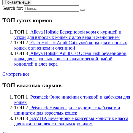
Показать еще
Search for:
ТОП сухих кормов
ТОП 1
Alleva Holistic Беззерновой корм с курицей и
уткой для взрослых кошек с алоэ вера и женьшенем
ТОП 2
Elato Holistic Adult Cat сухой корм для взрослых
кошек с ягненком и олениной
ТОП 3
Alleva Holistic Adult Cat Ocean Fish беззерновой
корм для взрослых кошек с океанической рыбой,
коноплей и алоэ вера
Смотреть все
ТОП влажных кормов
ТОП 1
Petsmack Филе индейки с тыквой и кабачком для
кошек
ТОП 2
Petsmack Нежное филе курицы с кабачком и
шпинатом для взрослых кошек
ТОП 3
SAVITA Беззерновые консервы холистик класса
для котят и кошек с нежным кроликом