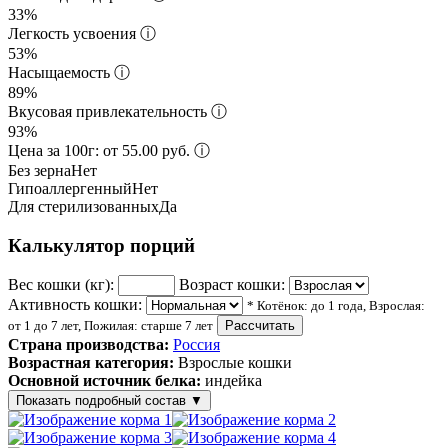
33%
Легкость усвоения
ⓘ
53%
Насыщаемость
ⓘ
89%
Вкусовая привлекательность
ⓘ
93%
Цена за 100г: от 55.00 руб.
ⓘ
Без зерна
Нет
Гипоаллергенный
Нет
Для стерилизованных
Да
Калькулятор порций
Вес кошки (кг):
Возраст кошки:
Активность кошки:
* Котёнок: до 1 года, Взрослая:
от 1 до 7 лет, Пожилая: старше 7 лет
Рассчитать
Страна производства:
Россия
Возрастная категория:
Взрослые кошки
Основной источник белка:
индейка
Показать подробный состав
▼
Состав корма