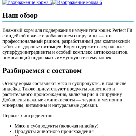
мясо и субпродукты (в том числе индейка), продукты
Наш обзор
животного происхождения, продукты растительного
происхождения (в том числе рис и спирулина), аминокислоты
(в том числе таурин и метионин), загустители, минеральные
Влажный корм для поддержания иммунитета кошек Perfect Fit
вещества, витамины, подсолнечное масло, сахара, L-
с индейкой в желе и добавлением спирулины — это
карнитин, натуральный краситель бета-каротин
профессиональный рацион, разработанный для комплексной
заботы о здоровье питомцев. Корм содержит натуральные
Аналитический состав
суперфуд-ингредиенты и особый комплекс антиоксидантов,
помогающий поддержать иммунную систему кошек.
белок - 7,0%, жир - 3,0%, зола - 1,5%, клетчатка - 0,1%, влага -
86%, витамин А - не менее 200 МЕ, витамин Е - не менее 4,0
Разбираемся с составом
мг
Дополнительные ингредиенты
Основу корма составляют мясо и субпродукты, в том числе
индейка. Также присутствуют продукты животного и
растительного происхождения, включая рис и спирулину.
спирулина, таурин, L-карнитин, витамины A, E, C, D3, B1,
Добавлены важные аминокислоты — таурин и метионин,
B2, B3, B6, B9, холин
минералы, витамины и натуральные добавки.
Пищевая ценность
Первые 5 ингредиентов:
Белок (%)
7
Мясо и субпродукты (включая индейку)
Продукты животного происхождения
Жир (%)
3