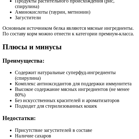
Продукты растительного происхождения (рис,
Клетчатка (%)
0.1
спирулина)
Зола (%)
1.5
Аминокислоты (таурин, метионин)
Влага (%)
86
Загустители
Калорийность (ккал/100г)
65
Основным источником белка являются мясные ингредиенты.
По составу корм можно отнести к категории премиум-класса.
Плюсы и минусы
Преимущества:
Содержит натуральные суперфуд-ингредиенты
(спирулина)
Комплекс антиоксидантов для поддержки иммунитета
Высокое содержание мясных ингредиентов (не менее
80%)
Без искусственных красителей и ароматизаторов
Подходит для стерилизованных кошек
Недостатки:
Присутствие загустителей в составе
Наличие сахаров