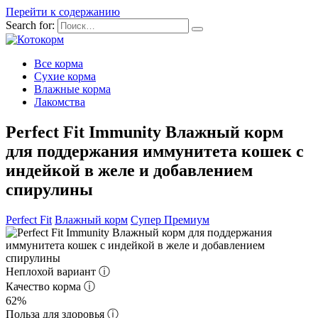
Перейти к содержанию
Search for:
Все корма
Сухие корма
Влажные корма
Лакомства
Perfect Fit Immunity Влажный корм
для поддержания иммунитета кошек с
индейкой в желе и добавлением
спирулины
Perfect Fit
Влажный корм
Супер Премиум
Неплохой вариант
ⓘ
Качество корма
ⓘ
62%
Польза для здоровья
ⓘ