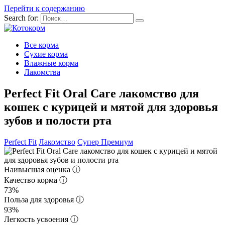
Перейти к содержанию
Search for:
Все корма
Сухие корма
Влажные корма
Лакомства
Perfect Fit Oral Care лакомство для
кошек с курицей и мятой для здоровья
зубов и полости рта
Perfect Fit
Лакомство
Супер Премиум
Наивысшая оценка
ⓘ
Качество корма
ⓘ
73%
Польза для здоровья
ⓘ
93%
Легкость усвоения
ⓘ