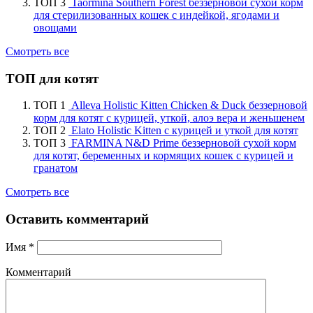
ТОП 3
Taormina Southern Forest беззерновой сухой корм
для стерилизованных кошек с индейкой, ягодами и
овощами
Смотреть все
ТОП для котят
ТОП 1
Alleva Holistic Kitten Chicken & Duck беззерновой
корм для котят с курицей, уткой, алоэ вера и женьшенем
ТОП 2
Elato Holistic Kitten с курицей и уткой для котят
ТОП 3
FARMINA N&D Prime беззерновой сухой корм
для котят, беременных и кормящих кошек с курицей и
гранатом
Смотреть все
Оставить комментарий
Имя
*
Комментарий