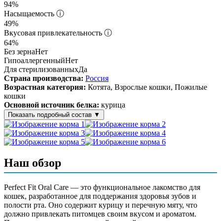
94%
Насыщаемость
ⓘ
49%
Вкусовая привлекательность
ⓘ
64%
Без зерна
Нет
Гипоаллергенный
Нет
Для стерилизованных
Да
Страна производства:
Россия
Возрастная категория:
Котята, Взрослые кошки, Пожилые
кошки
Основной источник белка:
курица
Показать подробный состав
▼
Состав корма
продукты растительного происхождения (в том числе
Наш обзор
перечная мята), животные жиры и растительные масла (в том
числе подсолнечное масло), мука из домашней птицы (в том
числе из курицы), гидролизат из продуктов животного
Perfect Fit Oral Care — это функциональное лакомство для
происхождения, витамины, пивные дрожжи, минеральные
кошек, разработанное для поддержания здоровья зубов и
вещества, аминокислоты (в том числе таурин), антиоксиданты
полости рта. Оно содержит курицу и перечную мяту, что
должно привлекать питомцев своим вкусом и ароматом.
Аналитический состав