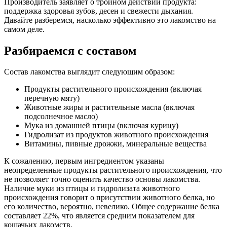
Производитель заявляет о тройном действии продукта:
поддержка здоровья зубов, десен и свежести дыхания.
белок - 22,0%, жир - 14,0%, зола - 4,7%, клетчатка - 1,8%
Давайте разберемся, насколько эффективно это лакомство на
самом деле.
Дополнительные ингредиенты
Разбираемся с составом
перечная мята, триполифосфат натрия (STPP)
Состав лакомства выглядит следующим образом:
Пищевая ценность
Продукты растительного происхождения (включая
Белок (%)
22
перечную мяту)
Жир (%)
14
Животные жиры и растительные масла (включая
подсолнечное масло)
Клетчатка (%)
1.8
Мука из домашней птицы (включая курицу)
Зола (%)
4.7
Гидролизат из продуктов животного происхождения
Калорийность (ккал/100г)
393
Витамины, пивные дрожжи, минеральные вещества
К сожалению, первым ингредиентом указаны
неопределенные продукты растительного происхождения, что
не позволяет точно оценить качество основы лакомства.
Наличие муки из птицы и гидролизата животного
происхождения говорит о присутствии животного белка, но
его количество, вероятно, невелико. Общее содержание белка
составляет 22%, что является средним показателем для
кошачьих лакомств.