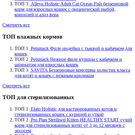
ТОП 3
Alleva Holistic Adult Cat Ocean Fish беззерновой
корм для взрослых кошек с океанической рыбой,
коноплей и алоэ вера
Смотреть все
ТОП влажных кормов
ТОП 1
Petsmack Филе индейки с тыквой и кабачком для
кошек
ТОП 2
Petsmack Нежное филе курицы с кабачком и
шпинатом для взрослых кошек
ТОП 3
SAVITA Беззерновые консервы холистик класса
для котят и кошек с нежным кроликом
Смотреть все
ТОП для стерилизованных
ТОП 1
Elato Holistic для кастрированных котов и
стерилизованных кошек с курицей и уткой
ТОП 2
Pro Plan Sterilised Kitten HEALTHY START сухой
корм для стерилизованных котят от 3 до 12 месяцев с
лососем