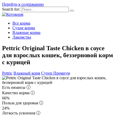
Перейти к содержанию
Search for:
Все корма
Сухие корма
Влажные корма
Лакомства
Pettric Original Taste Chicken в соусе
для взрослых кошек, беззерновой корм
с курицей
Pettric
Влажный корм
Супер Премиум
Есть нюансы
ⓘ
Качество корма
ⓘ
66%
Польза для здоровья
ⓘ
24%
Легкость усвоения
ⓘ