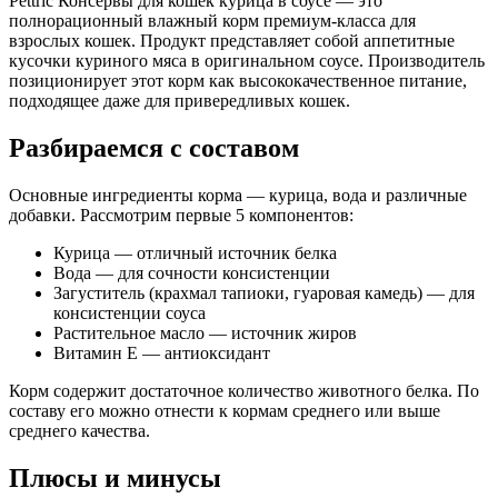
Pettric Консервы для кошек курица в соусе — это
полнорационный влажный корм премиум-класса для
Аналитический состав
взрослых кошек. Продукт представляет собой аппетитные
кусочки куриного мяса в оригинальном соусе. Производитель
сырой протеин 11,0%, сырой жир 0,2%, сырая клетчатка 1,0%,
позиционирует этот корм как высококачественное питание,
сырая зола 3,0%, влажность 87%
подходящее даже для привередливых кошек.
Дополнительные ингредиенты
Разбираемся с составом
таурин, витамин Е, пребиотики (инулин, FOS, MOS)
Основные ингредиенты корма — курица, вода и различные
добавки. Рассмотрим первые 5 компонентов:
Пищевая ценность
Курица — отличный источник белка
Белок (%)
11
Вода — для сочности консистенции
Жир (%)
0.2
Загуститель (крахмал тапиоки, гуаровая камедь) — для
консистенции соуса
Клетчатка (%)
1
Растительное масло — источник жиров
Зола (%)
3
Витамин Е — антиоксидант
Влага (%)
87
Калорийность (ккал/100г)
101
Корм содержит достаточное количество животного белка. По
составу его можно отнести к кормам среднего или выше
среднего качества.
Плюсы и минусы