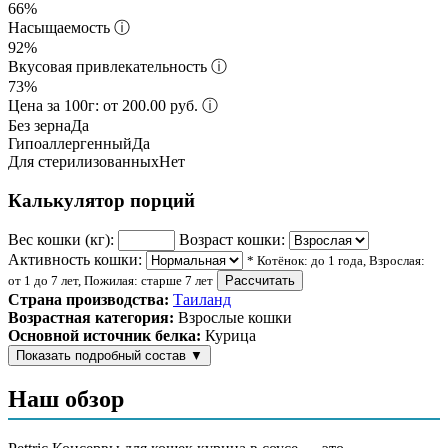
66%
Насыщаемость
ⓘ
92%
Вкусовая привлекательность
ⓘ
73%
Цена за 100г: от 200.00 руб.
ⓘ
Без зерна
Да
Гипоаллергенный
Да
Для стерилизованных
Нет
Калькулятор порций
Вес кошки (кг):
Возраст кошки:
Активность кошки:
* Котёнок: до 1 года, Взрослая:
от 1 до 7 лет, Пожилая: старше 7 лет
Рассчитать
Страна производства:
Таиланд
Возрастная категория:
Взрослые кошки
Основной источник белка:
Курица
Показать подробный состав
▼
Состав корма
Наш обзор
курица, вода, загуститель, растительное масло