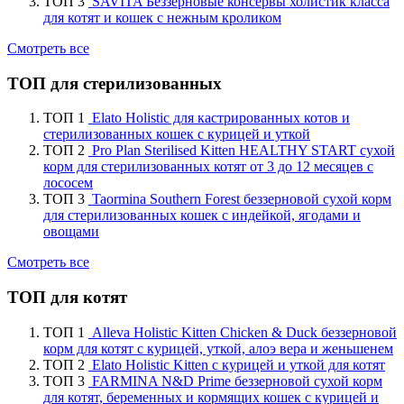
ТОП 3
SAVITA Беззерновые консервы холистик класса
для котят и кошек с нежным кроликом
Смотреть все
ТОП для стерилизованных
ТОП 1
Elato Holistic для кастрированных котов и
стерилизованных кошек с курицей и уткой
ТОП 2
Pro Plan Sterilised Kitten HEALTHY START сухой
корм для стерилизованных котят от 3 до 12 месяцев с
лососем
ТОП 3
Taormina Southern Forest беззерновой сухой корм
для стерилизованных кошек с индейкой, ягодами и
овощами
Смотреть все
ТОП для котят
ТОП 1
Alleva Holistic Kitten Chicken & Duck беззерновой
корм для котят с курицей, уткой, алоэ вера и женьшенем
ТОП 2
Elato Holistic Kitten с курицей и уткой для котят
ТОП 3
FARMINA N&D Prime беззерновой сухой корм
для котят, беременных и кормящих кошек с курицей и